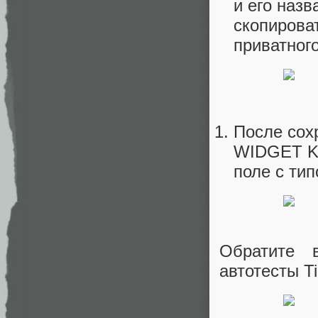
и его назв
скопирова
приватного
После сох
WIDGET KE
поле с тип
Обратите 
автотесты T