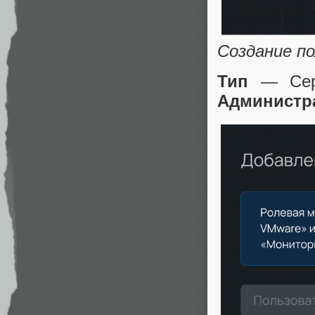
Создание п
Тип
— Сер
Администра