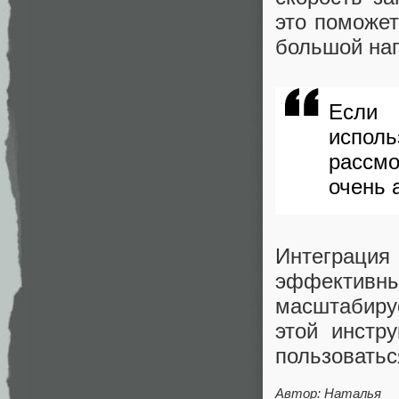
это поможет
большой наг
Если
испол
рассм
очень 
Интеграция
эффективн
масштабиру
этой инстр
пользоватьс
Автор: Наталья