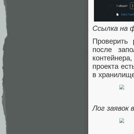
Ссылка на ф
Проверить 
после зап
контейнера
проекта ест
в хранилище
Лог заявок в