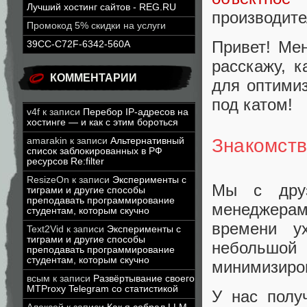
Лучший хостинг сайтов - REG.RU
производите
Промокод 5% скидки на услуги
Привет! Мен
39CC-C72F-6342-560A
расскажу, к
КОММЕНТАРИИ
для оптими
под катом!
v4f
к записи
Перебор IP-адресов на
хостинге — и как с этим бороться
Знакомств
amarakin
к записи
Альтернативный
список заблокированных в РФ
ресурсов Re:filter
ResizeOn
к записи
Эксперименты с
Мы с друз
тиграми и другие способы
преподавать программирование
менеджерам
студентам, которым скучно
времени у
Text2Vid
к записи
Эксперименты с
тиграми и другие способы
небольшой
преподавать программирование
студентам, которым скучно
минимизиров
всым
к записи
Развёртывание своего
MTProxy Telegram со статистикой
У нас полу