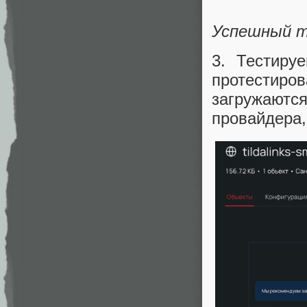
Успешный те
3. Тестиру
протестиро
загружаютс
провайдера,