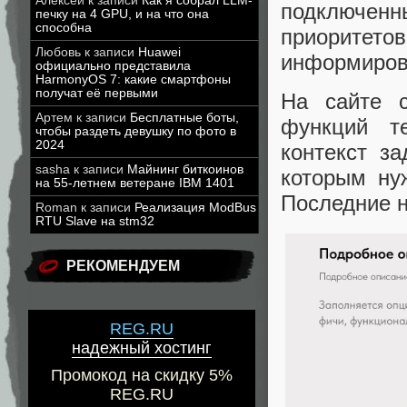
Алексей
к записи
Как я собрал LLM-
подключенн
печку на 4 GPU, и на что она
способна
приоритето
Любовь
к записи
Huawei
информирова
официально представила
HarmonyOS 7: какие смартфоны
получат её первыми
На сайте 
Артем
к записи
Бесплатные боты,
функций т
чтобы раздеть девушку по фото в
2024
контекст за
sasha
к записи
Майнинг биткоинов
которым ну
на 55-летнем ветеране IBM 1401
Последние н
Roman
к записи
Реализация ModBus
RTU Slave на stm32
РЕКОМЕНДУЕМ
REG.RU
надежный хостинг
Промокод на скидку 5%
REG.RU