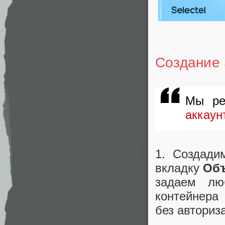
Создание 
Мы ре
аккаунт
1. Создади
вкладку
Объ
задаем лю
контейнера
без авториз