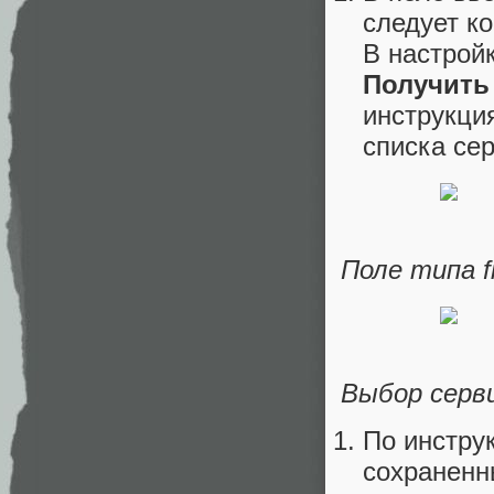
следует к
В настрой
Получить
инструкци
списка сер
Поле типа fi
Выбор серви
По инстру
сохраненны