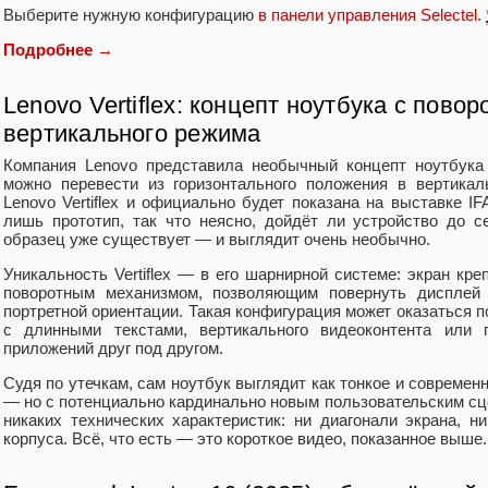
Выберите нужную конфигурацию
в панели управления Selectel
.
Подробнее →
Lenovo Vertiflex: концепт ноутбука с пово
вертикального режима
Компания Lenovo представила необычный концепт ноутбука
можно перевести из горизонтального положения в вертикал
Lenovo Vertiflex и официально будет показана на выставке IF
лишь прототип, так что неясно, дойдёт ли устройство до с
образец уже существует — и выглядит очень необычно.
Уникальность Vertiflex — в его шарнирной системе: экран кр
поворотным механизмом, позволяющим повернуть дисплей 
портретной ориентации. Такая конфигурация может оказаться п
с длинными текстами, вертикального видеоконтента или 
приложений друг под другом.
Судя по утечкам, сам ноутбук выглядит как тонкое и современ
— но с потенциально кардинально новым пользовательским сц
никаких технических характеристик: ни диагонали экрана, 
корпуса. Всё, что есть — это короткое видео, показанное выше.