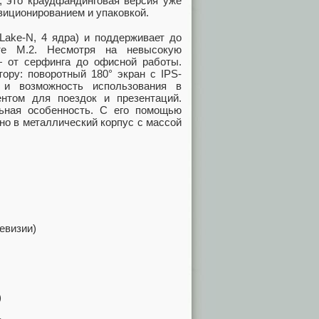
, это краудфандинговая версия уже
зиционированием и упаковкой.
Lake-N, 4 ядра) и поддерживает до
те M.2. Несмотря на невысокую
— от серфинга до офисной работы.
ору: поворотный 180° экран с IPS-
я и возможность использования в
нтом для поездок и презентаций.
ьная особенность. С его помощью
но в металлический корпус с массой
евизии)
)