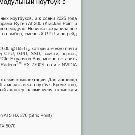
 модульный ноутбук с
ых ноутбуков, и к осени 2025 года
рами Ryzen AI 300 (Krackan Point и
нного модуля. Новинка сохранила все
ы на выбор, сменный GPU и апгрейд
1600 @165 Гц, который можно почти
йд CPU, GPU, SSD, памяти, портов,
CIe Expansion Bay, можно вставить
TM
 Radeon
RX 7700S, но и с NVIDIA
готовые комплектации. Для апгрейда
бы менять весь ноутбук. Кроме того,
тный адаптер, алюминиевую крышку и
 AI 9 HX 370 (Strix Point)
TX 5070