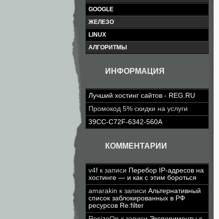
GOOGLE
ЖЕЛЕЗО
LINUX
АЛГОРИТМЫ
ИНФОРМАЦИЯ
Лучший хостинг сайтов - REG.RU
Промокод 5% скидки на услуги
39CC-C72F-6342-560A
КОММЕНТАРИИ
v4f
к записи
Перебор IP-адресов на
хостинге — и как с этим бороться
amarakin
к записи
Альтернативный
список заблокированных в РФ
ресурсов Re:filter
ResizeOn
к записи
Эксперименты с