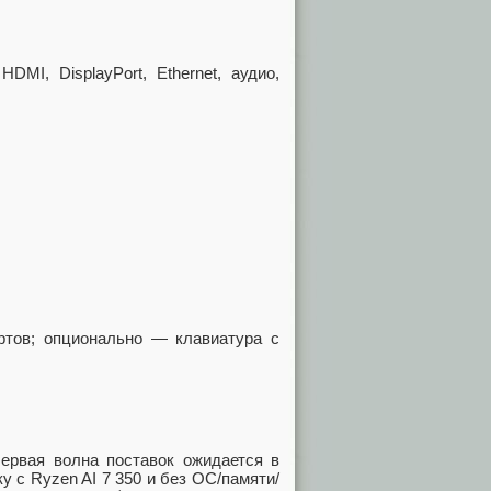
MI, DisplayPort, Ethernet, аудио,
ртов; опционально — клавиатура с
Первая волна поставок ожидается в
у с Ryzen AI 7 350 и без ОС/памяти/