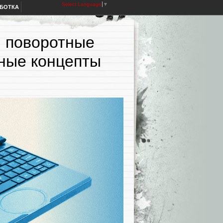
Select Language
▼
АБОТКА
: поворотные
нные концепты