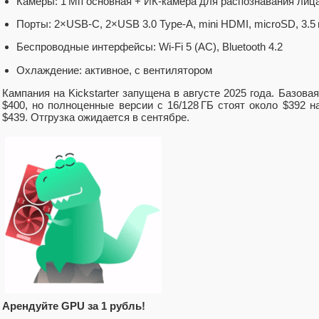
Камеры: 1 Мп основная + ИК-камера для распознавания лиц
Порты: 2×USB-C, 2×USB 3.0 Type-A, mini HDMI, microSD, 3.5
Беспроводные интерфейсы: Wi-Fi 5 (AC), Bluetooth 4.2
Охлаждение: активное, с вентилятором
Кампания на Kickstarter запущена в августе 2025 года. Базов
$400, но полноценные версии с 16/128 ГБ стоят около $392 на
$439. Отгрузка ожидается в сентябре.
Арендуйте GPU за 1 рубль!