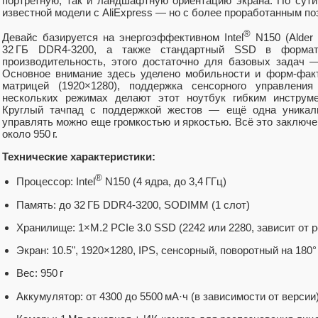
портретную, так и ландшафтную ориентацию экрана. По сути
известной модели с AliExpress — но с более проработанным по
®
Девайс базируется на энергоэффективном Intel
N150 (Alder 
32 ГБ DDR4-3200, а также стандартный SSD в форма
производительность, этого достаточно для базовых задач 
Основное внимание здесь уделено мобильности и форм-факт
матрицей (1920×1280), поддержка сенсорного управлени
нескольких режимах делают этот ноутбук гибким инструме
Круглый тачпад с поддержкой жестов — ещё одна уникал
управлять можно еще громкостью и яркостью. Всё это заключе
около 950 г.
Технические характеристики:
®
Процессор: Intel
N150 (4 ядра, до 3,4 ГГц)
Память: до 32 ГБ DDR4-3200, SODIMM (1 слот)
Хранилище: 1×M.2 PCIe 3.0 SSD (2242 или 2280, зависит от р
Экран: 10.5", 1920×1280, IPS, сенсорный, поворотный на 180°
Вес: 950 г
Аккумулятор: от 4300 до 5500 мА·ч (в зависимости от версии