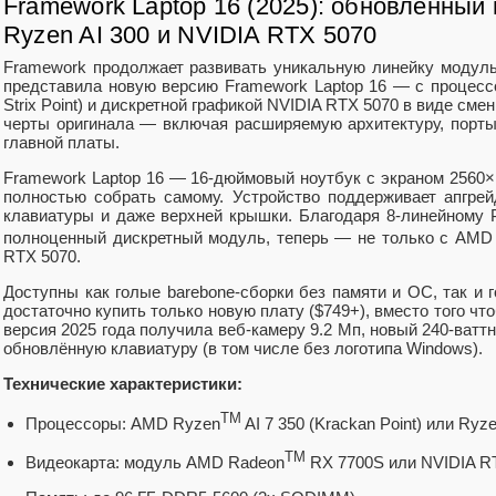
Framework Laptop 16 (2025): обновлённый
Ryzen AI 300 и NVIDIA RTX 5070
Framework продолжает развивать уникальную линейку модульн
представила новую версию Framework Laptop 16 — с процессо
Strix Point) и дискретной графикой NVIDIA RTX 5070 в виде сме
черты оригинала — включая расширяемую архитектуру, порт
главной платы.
Framework Laptop 16 — 16-дюймовый ноутбук с экраном 2560×
полностью собрать самому. Устройство поддерживает апгре
клавиатуры и даже верхней крышки. Благодаря 8-линейному P
полноценный дискретный модуль, теперь — не только с AMD
RTX 5070.
Доступны как голые barebone-сборки без памяти и ОС, так и 
достаточно купить только новую плату ($749+), вместо того что
версия 2025 года получила веб-камеру 9.2 Мп, новый 240-ват
обновлённую клавиатуру (в том числе без логотипа Windows).
Технические характеристики:
TM
Процессоры: AMD Ryzen
AI 7 350 (Krackan Point) или Ryzen
TM
Видеокарта: модуль AMD Radeon
RX 7700S или NVIDIA R