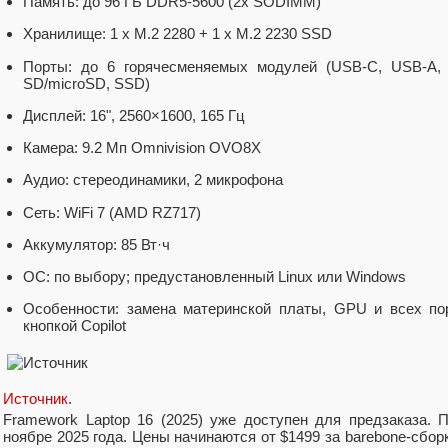
Память: до 96 ГБ DDR5-5600 (2x SODIMM)
Хранилище: 1 x M.2 2280 + 1 x M.2 2230 SSD
Порты: до 6 горячесменяемых модулей (USB-C, USB-A, HD
SD/microSD, SSD)
Дисплей: 16", 2560×1600, 165 Гц
Камера: 9.2 Мп Omnivision OVO8X
Аудио: стереодинамики, 2 микрофона
Сеть: WiFi 7 (AMD RZ717)
Аккумулятор: 85 Вт·ч
ОС: по выбору; предустановленный Linux или Windows
Особенности: замена материнской платы, GPU и всех по
кнопкой Copilot
Источник
.
Framework Laptop 16 (2025) уже доступен для предзаказа. 
ноябре 2025 года. Цены начинаются от $1499 за barebone-сборк