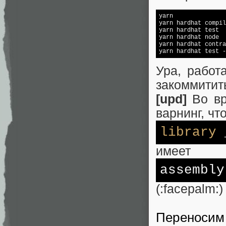
yarn

yarn hardhat compil
yarn hardhat 
test
yarn hardhat node

yarn hardhat contra
yarn hardhat 
test
 -
Ура, работ
закоммитит
[upd]
Во вр
варнинг, чт
library
_
имеет
assembly
(:facepalm:)
Переносим 