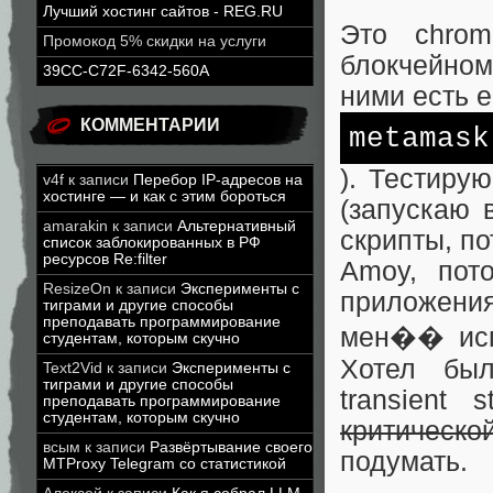
Лучший хостинг сайтов - REG.RU
Это chrom
Промокод 5% скидки на услуги
блокчейном
39CC-C72F-6342-560A
ними есть 
КОММЕНТАРИИ
metamask
). Тестиру
v4f
к записи
Перебор IP-адресов на
хостинге — и как с этим бороться
(запускаю 
amarakin
к записи
Альтернативный
скрипты, по
список заблокированных в РФ
ресурсов Re:filter
Amoy, пот
ResizeOn
к записи
Эксперименты с
приложени
тиграми и другие способы
преподавать программирование
мен�� испо
студентам, которым скучно
Хотел был
Text2Vid
к записи
Эксперименты с
тиграми и другие способы
transient 
преподавать программирование
студентам, которым скучно
критическо
всым
к записи
Развёртывание своего
подумать.
MTProxy Telegram со статистикой