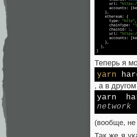
      url: 
"https:/
      accounts: [ke
    },

    ethereum: {

      type: 
"http"
,

      chainType: 
"l
      chainId: 
1
,

      url: 
"https:/
      accounts: [ke
    },

  },

}
Теперь я мо
yarn
har
, а в другом
yarn ha
network 
(вообще, не
Так же я ук