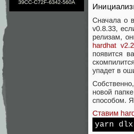
39CC-C72F-6342-560A
Инициализи
Сначала о в
v0.8.33, ес
релизам, о
hardhat v2.2
появится ва
скомпилится 
упадет в ош
Собственно
новой папк
способом. Я
Ставим har
yarn dl