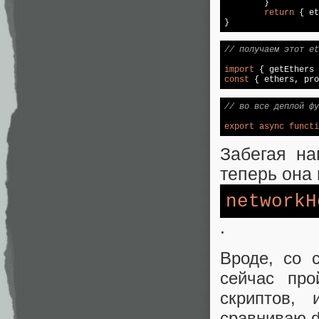
	}

return
 { et
// получаем этот et
import
 { getEthers 
const
 { ethers, pro
// во все деплой фу
export
async
functi
Забегая на
теперь она 
networkH
.
Вроде, со 
сейчас про
скриптов,
сравниваю di