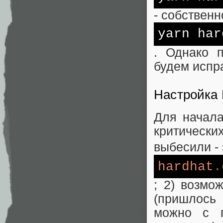
- собственн
yarn ha
. Однако п
будем испр
Настройка 
Для начала
критически
выбесили -
hardhat
.
; 2) возмо
(пришлось 
можно с п