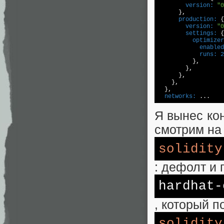
        version:
"0
      production:
        version:
"0
        settings:
          optimizer
            enabled
            runs:
2
          },

        },

      },

    },

  networks:
 ...
Я вынес ко
смотрим на
solidity
: дефолт и 
hardhat-
, который п
solidity