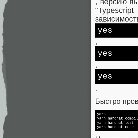
, версию вы
"Typescrip
зависимост
yes
,
yes
,
yes
.
Быстро пров
yarn

yarn hardhat compil
yarn hardhat 
test
yarn hardhat node