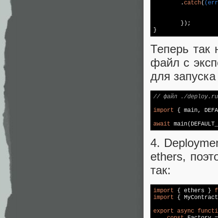
	.
catch
(
(err
	}); 

}
Теперь так 
файл с эксп
для запуска
// файл ./deploy.ru
import
 { main, DEFA
await
 main(DEFAULT_
4. Deploymen
ethers, поэ
так:
import
 { ethers } 
f
import
 { MyContract
export
async
functi