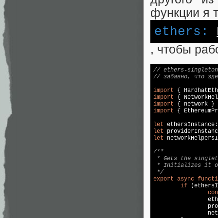
функции я 
ethers:
, чтобы раб
// ethers-singleton
// забавно, что зде
import
 { HardhatEth
import
 { NetworkHel
import
 { network } 
import
 { EthereumPr
let
 ethersInstance:
let
 providerInstanc
let
 networkHelpersI
/**

 * Gets the singlet
 * Initializes it o
 */
export
async
functi
if
 (ethersI
con
		ethersInstance = ethers

		providerInstance = provider

		networkHelpersInstance = networkHelpers
