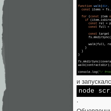
function
walk
(
dir, 
const
 items = fs.
for
 (
const
 item 
o
if
 (item.isDire
const
 rel = p
const
 full = 
const
 target 
      fs.mkdirSync(
      walk(full, re
    }

  }

}

fs.mkdirSync(covera
walk(contractsDir);

console
.log(
"✅ Pre
и запускалс
node scr
.
Обновленны