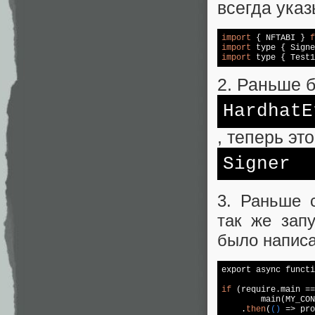
всегда указ
import
 { NFTABI } 
f
import
 type { Signe
import
 type { Test1
2. Раньше 
HardhatE
, теперь это
Signer
3. Раньше 
так же зап
было написа
export async functi
if
 (
require
.main ==
	main(MY_CONFIG)

    .
then
(
()
 =>
 pro