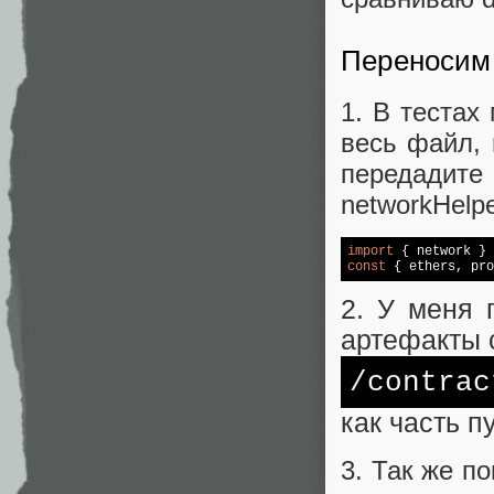
Переносим
1. В тестах
весь файл, 
передадите 
networkHelpe
import
 { network } 
const
 { ethers, pro
2. У меня 
артефакты 
/contrac
как часть п
3. Так же п