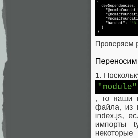
{

  devDependencies: 
"@nomicfoundati
"@nomicfoundati
"@nomicfoundati
"hardhat"
: 
"^3.
  }

}
Проверяем 
Переносим
1. Поскольк
"module"
, то наши
файла, из 
index.js, 
импорты t
некоторые 