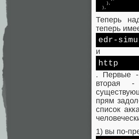
    },

  },
Теперь на
теперь имее
edr-simu
и
http
. Первые -
вторая -
существующ
прям задол
список акк
человечески
1) вы по-пр