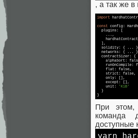
, а так же 
import
 hardhatContr
const
 config: Hardh
  plugins: [

    ...,

    hardhatContract
  ],

  solidity: { ... }
  networks: { ... }
  contractSizer: {

    alphaSort: 
fals
    runOnCompile: 
f
    flat: 
false
,

    strict: 
false
,

    only: [],

    except: [],

    unit: 
'KiB'
  }

}
При этом,
команда 
доступные 
yarn ha