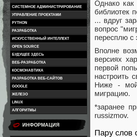
Однако как 
СИСТЕМНОЕ АДМИНИСТРИРОВАНИЕ
библиотек п
УПРАВЛЕНИЕ ПРОЕКТАМИ
... вдруг з
PYTHON
вопрос "миг
РАЗРАБОТКА
пересплю с 
ИСКУССТВЕННЫЙ ИНТЕЛЛЕКТ
OPEN SOURCE
Вполне воз
БУДУЩЕЕ ЗДЕСЬ
версиях ха
ВЕБ-РАЗРАБОТКА
первой попы
КОСМОНАВТИКА
настроить с
РАЗРАБОТКА ВЕБ-САЙТОВ
Ниже - мой
GOOGLE
миграцию.
ЖЕЛЕЗО
LINUX
*заранее п
АЛГОРИТМЫ
russizmov.
ИНФОРМАЦИЯ
Пару слов 