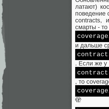
латают) ко
поведение c
contracts,
смарты - то
coverage
и дальше с
contract
. Если же у
contract
, то covera
coverage
🫣