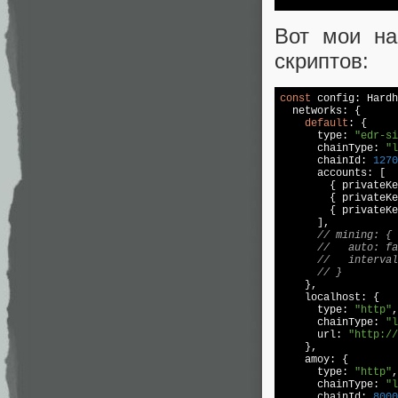
Вот мои на
скриптов:
const
 config: Hardh
  networks: {

default
: {

      type: 
"edr-si
      chainType: 
"l
      chainId: 
1270
      accounts: [

        { privateKe
        { privateKe
        { privateKe
      ],

// mining: {
//   auto: fa
//   interval
// }
    },

    localhost: {

      type: 
"http"
,

      chainType: 
"l
      url: 
"http://
    },

    amoy: {

      type: 
"http"
,

      chainType: 
"l
      chainId: 
8000