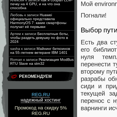
Алексей
к записи
Как я собрал LLM-
Мой environm
печку на 4 GPU, и на что она
способна
Погнали!
Любовь
к записи
Huawei
официально представила
HarmonyOS 7: какие смартфоны
получат её первыми
Выбор пут
Артем
к записи
Бесплатные боты,
чтобы раздеть девушку по фото в
Есть два ст
2024
его библио
sasha
к записи
Майнинг биткоинов
на 55-летнем ветеране IBM 1401
нуля темп
Roman
к записи
Реализация ModBus
перенести т
RTU Slave на stm32
второму пут
РЕКОМЕНДУЕМ
разрабы обн
сиди и при
текущей за
REG.RU
перенос с н
надежный хостинг
варнинги ис
Промокод на скидку 5%
REG.RU