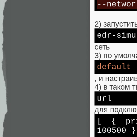
--networ
2) запустит
edr-simu
сеть
3) по умолч
default
, и настраи
4) в таком 
url
для подклю
[ { pri
100500 }