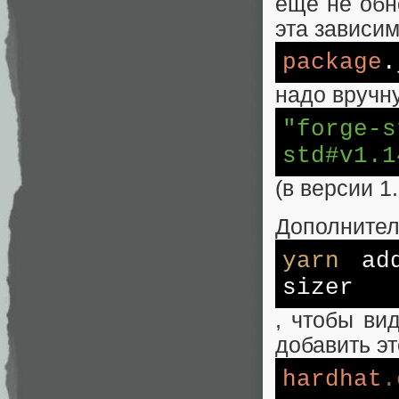
еще не обн
эта зависим
package
.
надо вручн
"forge-s
std#v1.1
(в версии 1
Дополнител
yarn
ad
sizer
, чтобы ви
добавить эт
hardhat
.