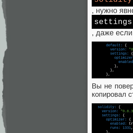
, нужно явн
settings
, даже если
      default:
        version:
"0
        settings:
          optimizer
            enabled
          },

        },

      },
Вы не повер
копировал с
  solidity:
    version:
"0.8.3
    settings:
      optimizer:
        enabled:
        runs:
1331
,

      },
