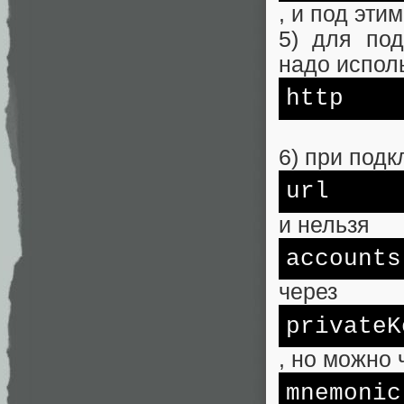
, и под эти
5) для под
надо испол
http
6) при под
url
и нельзя
accounts
через
privateK
, но можно 
mnemonic