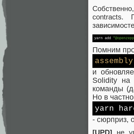
Собственно,
contracts
зависимосте
yarn add 
"@openzepp
Помним пр
assembly
и обновляе
Solidity н
команды (д
Но в частно
yarn ha
- сюрприз, 
[UPD]
не уп