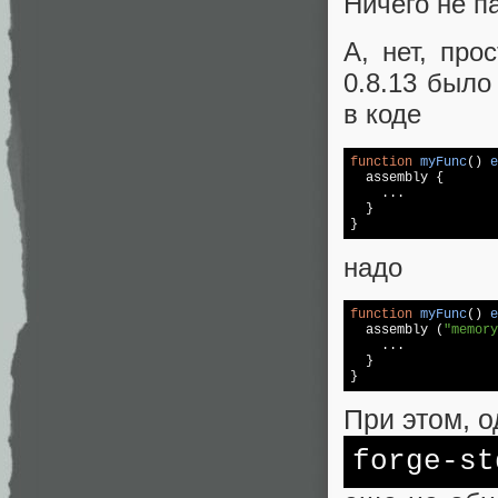
Ничего не па
А, нет, про
0.8.13 было
в коде
function
myFunc
(
) 
e
  assembly {

    ...

  }

}
надо
function
myFunc
(
) 
e
  assembly (
"memory
    ...

  }

}
При этом, о
forge-
st