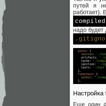
путей я н
работает). 
compiled
надо будет 
.gitigno
paths
: {

sources
: 
'./con
    artifacts: 
'./c
    cache: 
'./compi
    ignition: 
'./ig
    tests: 
'./test'
  },

typechain
: {

outDir
: 
"./comp
  },
Настройка t
Еще один ф