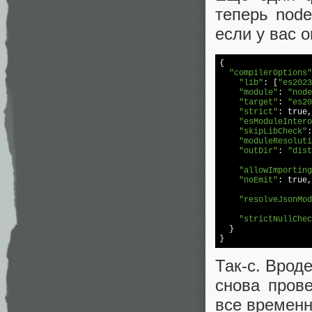
теперь node
если у вас о
{

"compilerOptions"
"lib"
: [
"es2023
"module"
: 
"node
"target"
: 
"es20
"strict"
: 
true
,

"esModuleIntero
"skipLibCheck"
:
"moduleResoluti
"outDir"
: 
"dist
"allowImporting
"noEmit"
: 
true
,
"resolveJsonMod
"strictNullChec
  }

}
Так-с. Врод
снова пров
все временн