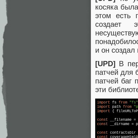
косяка была 
этом есть 
создает 
несуществ
понадобилос
и он создал 
[UPD]
В пер
патчей для 
патчей баг 
эти библиот
import
 fs 
from
"fs"
import
 path 
from
"p
import
 { fileURLToP
const
 __filename = 
const
 __dirname = p
const
 contractsDir 
const
 coverageHtmlD