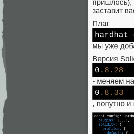
пришлось),
заставит ва
Плаг
hardhat-
мы уже доб
Версия Soli
0
.8
.28
- меняем н
0
.8
.33
, попутно и
  plugins:
  solidity:
    profiles:
      default: