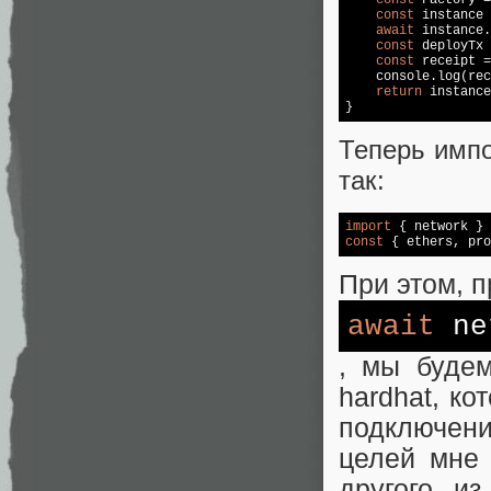
const
 Factory =
const
 instance 
await
 instance.
const
 deployTx 
const
 receipt =
console
.log(rec
return
 instance

}
Теперь импо
так:
import
 { network } 
const
 { ethers, pro
При этом, 
await
ne
, мы буде
hardhat, ко
подключен
целей мне 
другого из