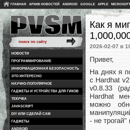
ГЛАВНАЯ
АРХИВ НОВОСТЕЙ
ANDROID
GOOGLE
APPLE
MICROSOF
Как я ми
1,000,00
2026-02-07
в 1
НОВОСТИ
Привет,
ПРОГРАММИРОВАНИЕ
ИНФОРМАЦИОННАЯ БЕЗОПАСНОСТЬ
На днях я п
ЭТО ИНТЕРЕСНО
с Hardhat v2.
НАУЧНО-ПОПУЛЯРНОЕ
v0.8.33 (ра
ГАДЖЕТЫ И УСТРОЙСТВА ДЛЯ ГИКОВ
Hardhat ме
ТЕКУЧКА
можно обн
JAVASCRIPT
манипуляций
DIY ИЛИ СДЕЛАЙ САМ
- не трогай"
ГАДЖЕТЫ
ANDROID