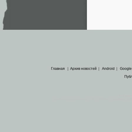
Главная
|
Архив новостей
|
Android
|
Google
Пуб
Все пра
Основными материалами сайта являются
архивные ко