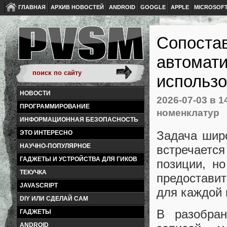
ГЛАВНАЯ
АРХИВ НОВОСТЕЙ
ANDROID
GOOGLE
APPLE
MICROSOF
Сопостав
автомати
использо
НОВОСТИ
2026-07-03
в 1
ПРОГРАММИРОВАНИЕ
номенклатур
ИНФОРМАЦИОННАЯ БЕЗОПАСНОСТЬ
Задача широ
ЭТО ИНТЕРЕСНО
НАУЧНО-ПОПУЛЯРНОЕ
встречается
ГАДЖЕТЫ И УСТРОЙСТВА ДЛЯ ГИКОВ
позиции, н
ТЕКУЧКА
предостави
JAVASCRIPT
для каждой 
DIY ИЛИ СДЕЛАЙ САМ
В разобра
ГАДЖЕТЫ
ANDROID