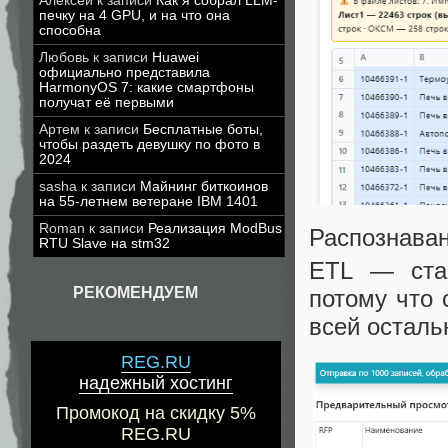
Алексей
к записи
Как я собрал LLM-
печку на 4 GPU, и на что она
способна
Любовь
к записи
Huawei
официально представила
HarmonyOS 7: какие смартфоны
получат её первыми
Артем
к записи
Бесплатные боты,
чтобы раздеть девушку по фото в
2024
sasha
к записи
Майнинг биткоинов
на 55-летнем ветеране IBM 1401
Roman
к записи
Реализация ModBus
Распознава
RTU Slave на stm32
ETL — стан
РЕКОМЕНДУЕМ
потому что 
всей осталь
REG.RU
надежный хостинг
Промокод на скидку 5%
REG.RU