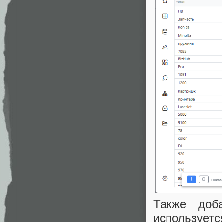
Также доб
используетс