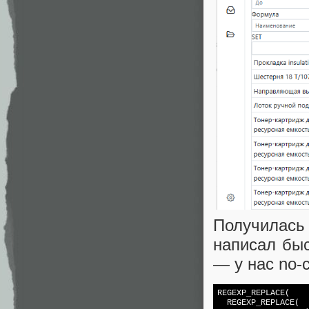
Получилась
написал быс
— у нас no-
REGEXP_REPLACE(

  REGEXP_REPLACE(
