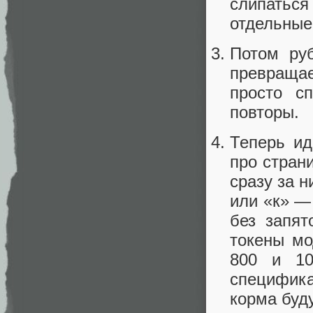
слипаться 
отдельные
Потом ру
превращае
просто с
повторы.
Теперь ид
про стран
сразу за н
или «к» —
без запя
токены мо
800 и 10
специфика
корма буд