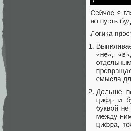
)
Сейчас я гл
но пусть буд
Логика прос
Выпиливае
«не», «в»
отдельны
превращае
смысла дл
Дальше па
цифр и б
буквой не
между ним
цифра, то