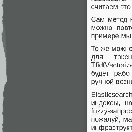
считаем это
Сам метод 
можно повт
примере мы 
То же можно
для токен
TfidfVector
будет рабо
ручной возн
Elasticsear
индексы, на
fuzzy-зап
пожалуй, ма
инфрастру