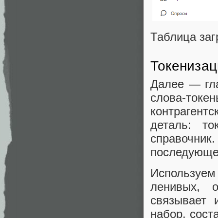
Таблица заг
Токенизац
Далее — гл
слова-токе
контрагент
деталь: т
справочник
последующе
Используе
ленивых, 
связывает 
набор, сост