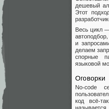
дешевый ал
Этот подхо
разработчик
Весь цикл —
автоподбор,
и запросам
делаем запр
спорные п
языковой м
Оговорки
No-code с
пользовател
код всё-та
называется