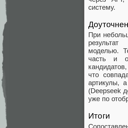
систему.
Доуточнен
При небольш
результат
моделью. Т
часть и о
кандидатов,
что совпад
артикулы, 
(Deepseek д
уже по отоб
Итоги
Сопоставл