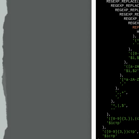
    REGEXP_REPLACE(

      REGEXP_REPLAC
        REGEXP_REPL
          REGEXP_RE
            REGEXP_
              REGEX
REP
                  Н
                ), 

'(^
' '
              ), 

'([0-
'$1,$
            ), 

'([a-zA
'$1,$2'
          ), 

'[^a-zA-Z
','
        ), 

',,+'
, 

','
      ), 

'^,|,$'
, 

''
    ), 

'([0-9]{3,}),(с
'$1стр'
  ), 

'([0-9]{3,})стр'
,
'$1стр'