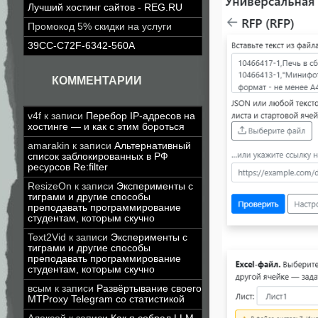
Лучший хостинг сайтов - REG.RU
Промокод 5% скидки на услуги
39CC-C72F-6342-560A
КОММЕНТАРИИ
v4f
к записи
Перебор IP-адресов на
хостинге — и как с этим бороться
amarakin
к записи
Альтернативный
список заблокированных в РФ
ресурсов Re:filter
ResizeOn
к записи
Эксперименты с
тиграми и другие способы
преподавать программирование
студентам, которым скучно
Text2Vid
к записи
Эксперименты с
тиграми и другие способы
преподавать программирование
студентам, которым скучно
всым
к записи
Развёртывание своего
MTProxy Telegram со статистикой