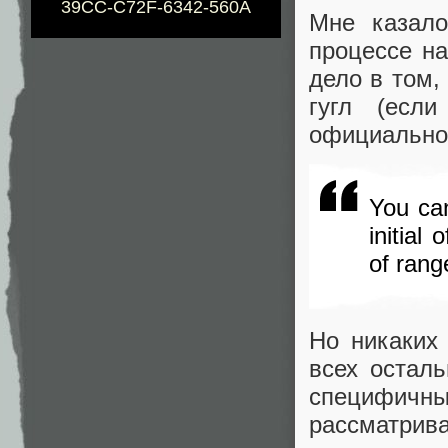
39CC-C72F-6342-560A
Мне казало
процессе на
дело в том,
гугл (есл
официальной
You can
initial
of rang
Но никаких
всех осталь
специфичны
рассматрива