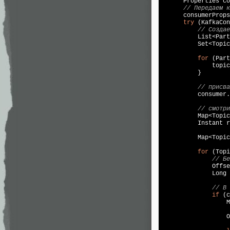
      Properties co
// Передаем 
      consumerProps
try
 (KafkaCon
// Создае
          List<Part
          Set<Topic
for
 (Part
              topic
          }

// присва
          consumer.
// смотри
          Map<Topic
          Instant r
          Map<Topic
for
 (Topi
// Бе
              Offse
              Long 
// В 
if
 (c
                  M
                   
                  O