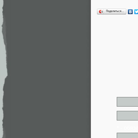
Поделиться…
* - обя