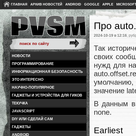
ГЛАВНАЯ
АРХИВ НОВОСТЕЙ
ANDROID
GOOGLE
APPLE
MICROSOF
Про auto.
2024-10-19
в 12:16
, руб
Так историч
своих сообщ
НОВОСТИ
нужд для н
ПРОГРАММИРОВАНИЕ
auto.offset
ИНФОРМАЦИОННАЯ БЕЗОПАСНОСТЬ
ЭТО ИНТЕРЕСНО
умолчанию,
НАУЧНО-ПОПУЛЯРНОЕ
значение lat
ГАДЖЕТЫ И УСТРОЙСТВА ДЛЯ ГИКОВ
В данным в
ТЕКУЧКА
none.
JAVASCRIPT
DIY ИЛИ СДЕЛАЙ САМ
ГАДЖЕТЫ
Earliest
ANDROID