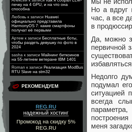
мы не испол
Алексей
к записи
Как я собрал LLM-
печку на 4 GPU, и на что она
Но а вдруг
способна
час, а все 
Любовь
к записи
Huawei
официально представила
в продюссир
HarmonyOS 7: какие смартфоны
получат её первыми
Да, можно з
Артем
к записи
Бесплатные боты,
чтобы раздеть девушку по фото в
первичной з
2024
существоват
sasha
к записи
Майнинг биткоинов
на 55-летнем ветеране IBM 1401
избавляться
Roman
к записи
Реализация ModBus
RTU Slave на stm32
Недолго ду
подумал его
РЕКОМЕНДУЕМ
ситуацией 
всегда слы
REG.RU
параметра
надежный хостинг
построения
Промокод на скидку 5%
меня загадк
REG.RU