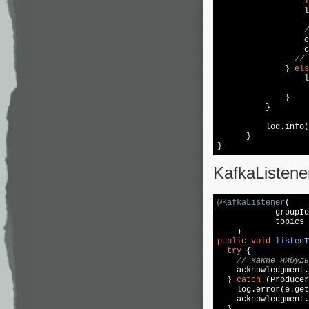
l
                  l
/
                  c
                  c
// 
              } 
els
                  l
                   
              }

          }

          log.info(
      }

}
KafkaListene
@KafkaListener
(

            groupId
            topics 
public
void
listenT
try
 {

// какие-нибудь
    acknowledgment.
  } 
catch
 (Producer
    log.error(e.get
    acknowledgment.
  }
