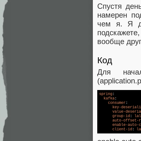
Спустя ден
намерен по
чем я. Я д
подскажете
вообще друг
Код
Для начал
(application.
spring
:

kafka
:

consumer
:

key-deseriali
value-deseria
group-id
: 
lal
auto-offset-r
enable-auto-c
client-id
: 
la