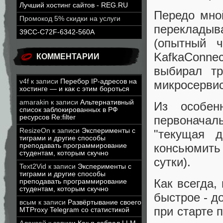
Лучший хостинг сайтов - REG.RU
Передо мной
Промокод 5% скидки на услуги
перекладыв
39CC-C72F-6342-560A
(опытный 
KafkaConne
КОММЕНТАРИИ
выбирал тр
v4f
к записи
Перебор IP-адресов на
микросервис
хостинге — и как с этим бороться
amarakin
к записи
Альтернативный
Из особен
список заблокированных в РФ
ресурсов Re:filter
первоначал
ResizeOn
к записи
Эксперименты с
"текущая 
тиграми и другие способы
консьюмить
преподавать программирование
студентам, которым скучно
сутки).
Text2Vid
к записи
Эксперименты с
тиграми и другие способы
Как всегда,
преподавать программирование
студентам, которым скучно
быстрое - д
всым
к записи
Развёртывание своего
при старте 
MTProxy Telegram со статистикой