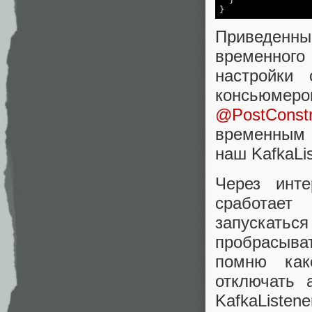
}
Приведенный
временного
настройки
консьюм
@PostConstr
временным 
наш KafkaLis
Через инт
сработает 
запускаться
пробрасыват
помню как
отключать 
KafkaList