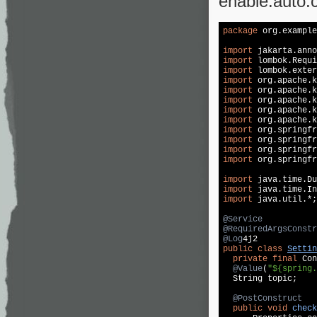
enable.auto
package
 org.example
import
import
import
import
import
import
import
import
import
import
import
import
 org.springfr
import
import
import
 java.util.*;

@Service
@RequiredArgsConstr
@Log
public
class
Settin
private
final
 Con
@Value
(
"${spring.
  String topic;

@PostConstruct
public
void
check