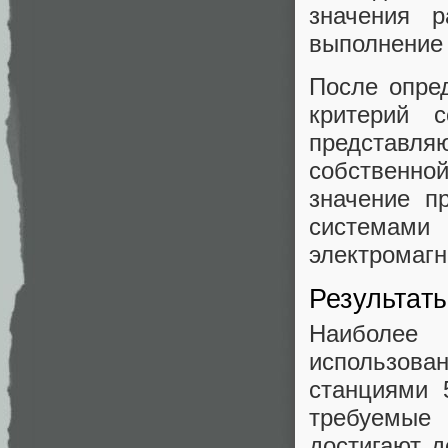
значения р
выполнение 
После опре
критерий со
представл
собственно
значение п
системами 
электромагн
Результат
Наиболее
использов
станциями 
требуемые
достигают д