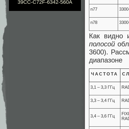
39CC-C72F-6342-560A
n77
3300
n78
3300
Как видно 
полосой
обла
3600). Расс
диапазоне
ЧАСТОТА
С
3,1 – 3,3 ГГц
RAD
3,3 – 3,4 ГГц
RA
FIX
3,4 – 3,6 ГГц
RA