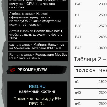
Алексей
к записи
Как я собрал LLM-
печку на 4 GPU, и на что она
B40
2300
способна
Любовь
к записи
Huawei
B7
2500
официально представила
HarmonyOS 7: какие смартфоны
получат её первыми
B38
2570
Артем
к записи
Бесплатные боты,
чтобы раздеть девушку по фото в
B41
2496
2024
sasha
к записи
Майнинг биткоинов
B42
3400
на 55-летнем ветеране IBM 1401
Roman
к записи
Реализация ModBus
Таблица 2 –
RTU Slave на stm32
РЕКОМЕНДУЕМ
ПОЛОСА
ЧА
n1
1920
REG.RU
надежный хостинг
n40
2300
Промокод на скидку 5%
REG.RU
n41
2500