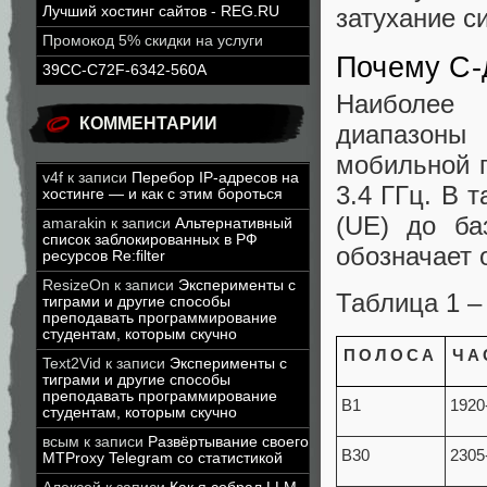
Лучший хостинг сайтов - REG.RU
затухание с
Промокод 5% скидки на услуги
Почему С-
39CC-C72F-6342-560A
Наиболее 
КОММЕНТАРИИ
диапазоны
мобильной п
v4f
к записи
Перебор IP-адресов на
3.4 ГГц. В 
хостинге — и как с этим бороться
(UE) до ба
amarakin
к записи
Альтернативный
список заблокированных в РФ
обозначает 
ресурсов Re:filter
ResizeOn
к записи
Эксперименты с
Таблица 1 –
тиграми и другие способы
преподавать программирование
студентам, которым скучно
ПОЛОСА
ЧА
Text2Vid
к записи
Эксперименты с
тиграми и другие способы
преподавать программирование
B1
1920
студентам, которым скучно
всым
к записи
Развёртывание своего
B30
2305
MTProxy Telegram со статистикой