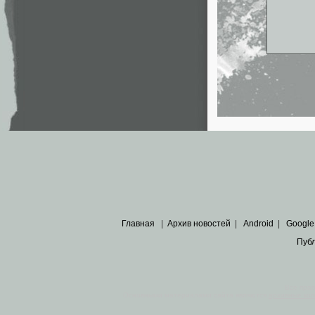
Главная
|
Архив новостей
|
Android
|
Google
Пуб
Все пра
Основными материалами сайта являются
архивные ко