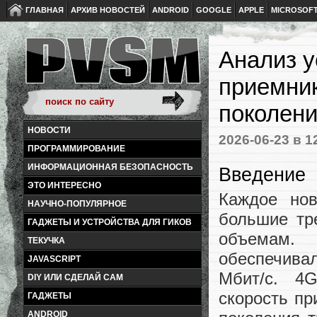
ГЛАВНАЯ
АРХИВ НОВОСТЕЙ
ANDROID
GOOGLE
APPLE
MICROSOF
Анализ у
приемник
поколен
НОВОСТИ
2026-06-23
в 1
ПРОГРАММИРОВАНИЕ
ИНФОРМАЦИОННАЯ БЕЗОПАСНОСТЬ
Введение
ЭТО ИНТЕРЕСНО
Каждое нов
НАУЧНО-ПОПУЛЯРНОЕ
большие тр
ГАДЖЕТЫ И УСТРОЙСТВА ДЛЯ ГИКОВ
объемам. 
ТЕКУЧКА
обеспечива
JAVASCRIPT
Мбит/c. 4
DIY ИЛИ СДЕЛАЙ САМ
скорость пр
ГАДЖЕТЫ
ANDROID