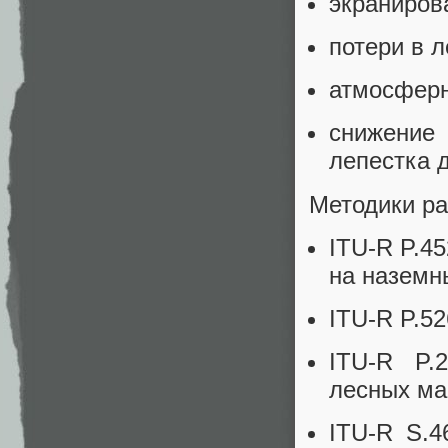
экраниров
потери в 
атмосферн
снижение 
лепестка 
Методики ра
ITU-R P.4
на наземн
ITU-R P.5
ITU-R P.
лесных ма
ITU-R S.4