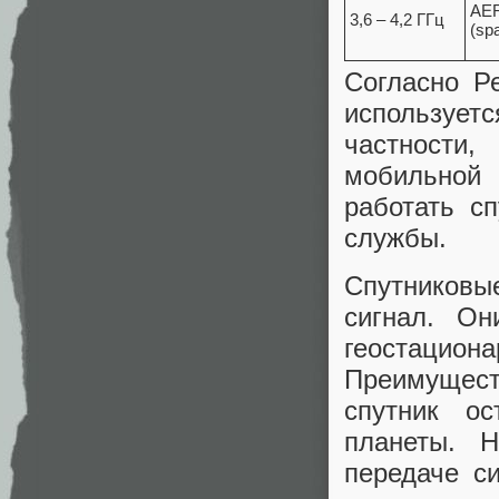
AE
3,6 – 4,2 ГГц
(sp
Согласно Ре
используе
частности,
мобильной 
работать с
службы.
Спутниковы
сигнал. Он
геостаци
Преимущест
спутник ос
планеты. Н
передаче с