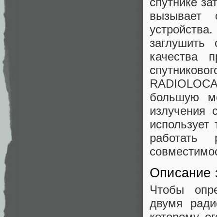
спутнике за
вызывает 
устройств
заглушить 
качества 
спутниково
RADIOLOCAT
большую мо
излучения 
использует 
работать 
совместимос
Описание 
Чтобы опр
двумя ради
которому е