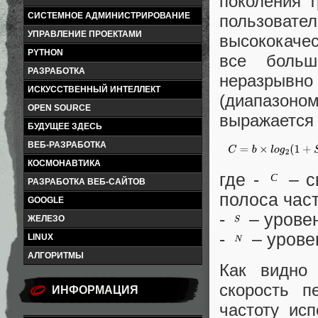
поколения 
СИСТЕМНОЕ АДМИНИСТРИРОВАНИЕ
пользова
УПРАВЛЕНИЕ ПРОЕКТАМИ
высококачес
PYTHON
все больш
РАЗРАБОТКА
неразрывно
ИСКУССТВЕННЫЙ ИНТЕЛЛЕКТ
(диапазоном
OPEN SOURCE
выражается
БУДУЩЕЕ ЗДЕСЬ
ВЕБ-РАЗРАБОТКА
КОСМОНАВТИКА
где -
– ск
РАЗРАБОТКА ВЕБ-САЙТОВ
полоса част
GOOGLE
-
– уровен
ЖЕЛЕЗО
-
– урове
LINUX
АЛГОРИТМЫ
Как видно
скорость п
ИНФОРМАЦИЯ
частоту ис