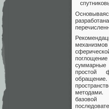
спутников
Основываяс
разработа
перечислен
Рекомендац
механизмо
сферическо
поглощение 
суммарные 
простой ф
обращение.
пространст
методами.
базовой 
последова