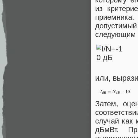
из критери
приемника
допустимый
следующим 
или, выраз
Затем, оце
соответств
случай как 
дБмВт. Пр