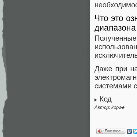
необходимос
Что это оз
диапазона 
Полученны
использов
исключитель
Даже при н
электрома
системами с
Код
Автор:
kopwe
Поделиться…