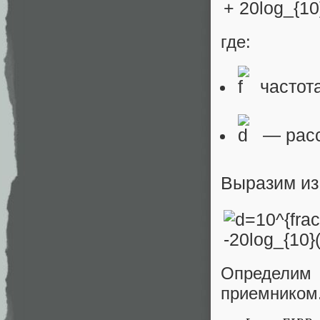
где:
частота
— расс
Выразим из
Определим 
приемником