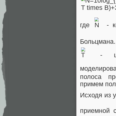
где
- к
Больцмана
- шум
моделиров
полоса пр
примем пол
Исходя из 
приемной 