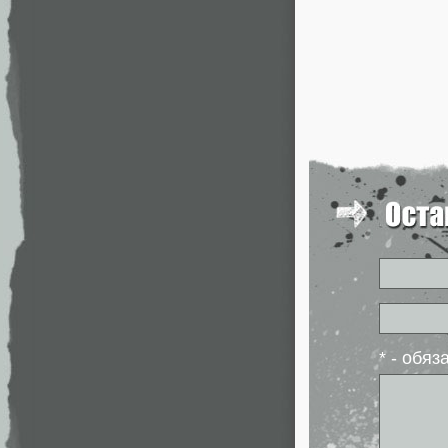
* - обя