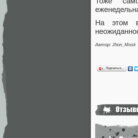
Тоже сам
еженедельна
На этом в
неожиданно
Автор: Jhon_Mosk
Поделиться…