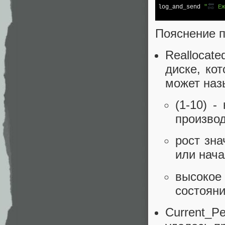
log
_and_send 
"
 Еж
Пояснение п
Reallocat
диске, ко
может наз
(1-10) 
произво
рост зна
или нача
высокое
состояни
Current_P