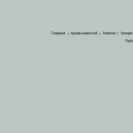
Главная
|
Архив новостей
|
Android
|
Google
Пуб
Все пра
Основными материалами сайта являются
архивные ко