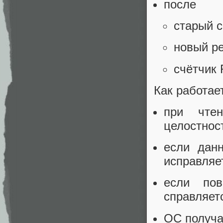
после
старый с
новый ре
счётчик 
Как работает
при чтен
целостнос
если дан
исправляет
если по
справляет
ОС получа