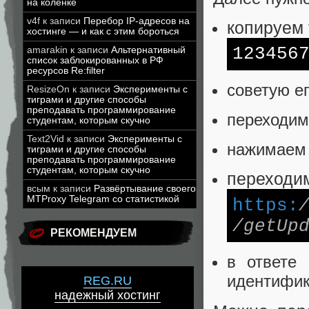
на коленке
v4f
к записи
Перебор IP-адресов на
копируем 
хостинге — и как с этим бороться
123456
amarakin
к записи
Альтернативный
список заблокированных в РФ
ресурсов Re:filter
советую ег
ResizeOn
к записи
Эксперименты с
тиграми и другие способы
преподавать программирование
переходим
студентам, которым скучно
Text2Vid
к записи
Эксперименты с
нажимаем 
тиграми и другие способы
преподавать программирование
студентам, которым скучно
переходим
всым
к записи
Развёртывание своего
MTProxy Telegram со статистикой
https:
/getUp
РЕКОМЕНДУЕМ
в ответе 
идентифик
REG.RU
надежный хостинг