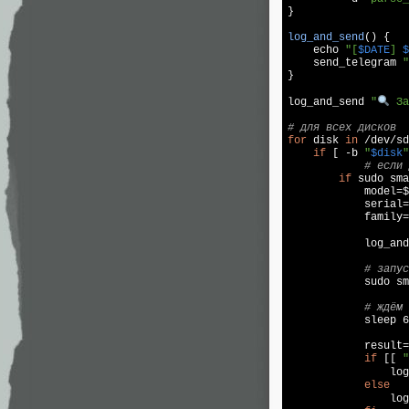
}

log_and_send
() {

echo
"[
$DATE
] 
$
    send_telegram 
"
}

log
_and_send 
"
 За
# для всех дисков
for
 disk 
in
 /dev/sd
if
 [ -b 
"
$disk
"
# если 
if
 sudo sma
            model=$
            serial=
            family=
log
_and
# запус
            sudo sm
# ждём 
            sleep 6
            result=
if
 [[ 
"
log
else
log