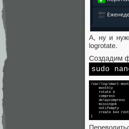
А, ну и нуж
logrotate.
Создадим ф
sudo na
/var/
log
/smart-mont
    monthly

    rotate 6

    compress

    delaycompress

    missingok

    notifempty

    create 644 root
Переводитьс