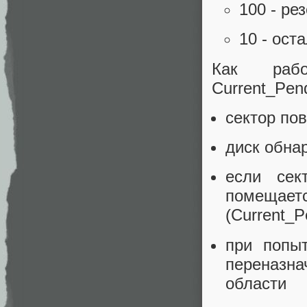
100 - ре
10 - ост
Как рабо
Current_Pen
сектор по
диск обна
если сек
помеща
(Current_P
при попыт
переназна
области