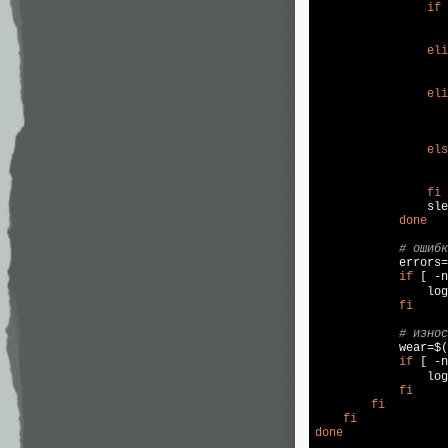
if
 
eli
eli
els
fi
                sle
done
# ошибк
            errors=
if
 [ -n
log
fi
# износ
            wear=$(
if
 [ -n
log
fi
fi
fi
done