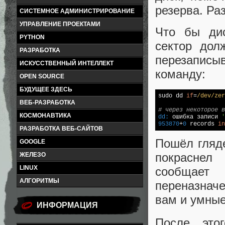
резерва. Ра
СИСТЕМНОЕ АДМИНИСТРИРОВАНИЕ
УПРАВЛЕНИЕ ПРОЕКТАМИ
Что бы дис
PYTHON
сектор дол
РАЗРАБОТКА
перезаписы
ИСКУССТВЕННЫЙ ИНТЕЛЛЕКТ
команду:
OPEN SOURCE
БУДУЩЕЕ ЗДЕСЬ
sudo dd 
if
=
/dev/zer
ВЕБ-РАЗРАБОТКА
# через некоторое в
КОСМОНАВТИКА
dd:
 ошибка записи 
'
953870
+
0
 records 
in
РАЗРАБОТКА ВЕБ-САЙТОВ
Пошёл гляде
GOOGLE
покраснел
ЖЕЛЕЗО
LINUX
сообщает
АЛГОРИТМЫ
переназначе
вам и умные
ИНФОРМАЦИЯ
После это