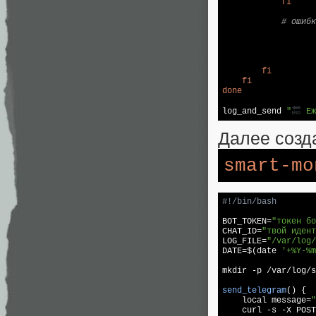
fi
# ошибк
fi
fi
done
log
_and_send 
"
 Еж
Далее созд
smart-mo
BOT_TOKEN=
"токен бо
CHAT_ID=
"твой идент
LOG_FILE=
"/var/log/
DATE=$(date 
'+%Y-%m
mkdir -p /var/
log
/s
send_telegram
() {

local
 message=
"
    curl 
-s
 -X POST