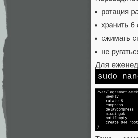
ротация р
хранить 6 
сжимать с
не ругатьс
Для еженед
sudo na
/var/
log
/smart-week
    weekly

    rotate 5

    compress

    delaycompress

    missingok

    notifempty

    create 644 root