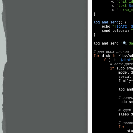
-d
"chat_id
-d
"text=
$m
-d
"parse_m
}

log_and_send
() {

echo
"[
$DATE
] 
$
    send_telegram 
"
}

log
_and_send 
"
 За
# для всех дисков
for
 disk 
in
 /dev/sd
if
 [ -b 
"
$disk
"
# если диск
if
 sudo sma
            model=$
            serial=
            family=
log
_and
# запус
            sudo sm
# ждём 
            sleep 3
# прове
for
 i 
i
                sta