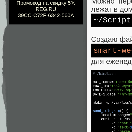
Можно пере
Промокод на скидку 5%
лежат в до
REG.RU
39CC-C72F-6342-560A
~/Script
Создаю фа
smart-we
для еженед
BOT_TOKEN=
"токен бо
CHAT_ID=
"твой идент
LOG_FILE=
"/var/log/
DATE=$(date 
'+%Y-%m
mkdir -p /var/
log
/s
send_telegram
() {

local
 message=
"
    curl 
-s
 -X POST
-d
"chat_i
-d
"text=
$
-d
"parse_