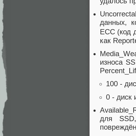
удалось п
Uncorrect
данных, 
ECC (код 
как Report
Media_Wea
износа SS
Percent_Li
100 - ди
0 - диск
Available_
для SSD,
повреждён