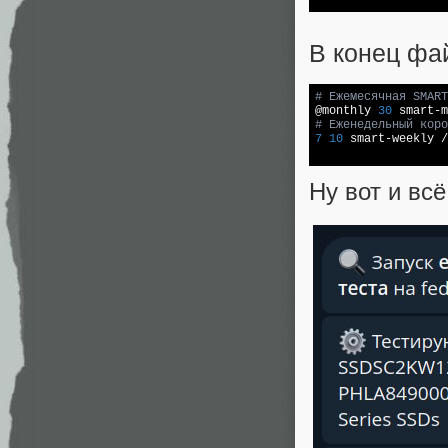
В конец фа
# Ежемесячная SMART

@monthly 
30
 smart-m
# Еженедельный коро
7
10
 smart-weekly 
/
Ну вот и вс