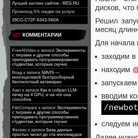
Лучший хостинг сайтов - REG.RU
дисков, что 
Промокод 5% скидки на услуги
Решил запус
39CC-C72F-6342-560A
месяц длинн
КОММЕНТАРИИ
Для начала 
FreeAIVideo
к записи
Эксперименты
заходим в
с тиграми и другие способы
преподавать программирование
студентам, которым скучно
находим
@
Влад
к записи
NAVIS —
многоцелевой быстросборный
запускаем
беспилотный катамаран
Азат
к записи
Как я собрал LLM-
вводим к
печку на 4 GPU, и на что она
способна
/newbo
FileCompare
к записи
Эксперименты
с тиграми и другие способы
преподавать программирование
студентам, которым скучно
следуем и
Феликс
к записи
База данных
простых чисел до ста миллиардов
Далее нужно