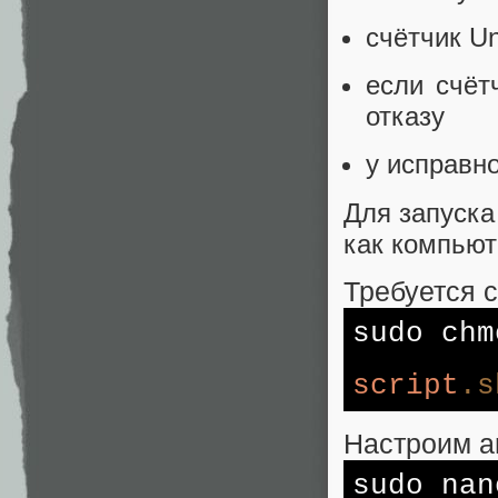
счётчик Un
если счёт
отказу
у исправн
Для запуска
как компьют
Требуется 
sudo ch
script
.s
Настроим a
sudo na