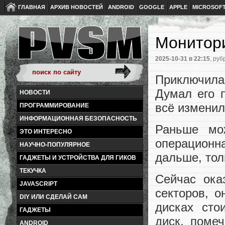
ГЛАВНАЯ
АРХИВ НОВОСТЕЙ
ANDROID
GOOGLE
APPLE
MICROSOF
Монитори
2025-10-31
в 22:15
, руб
Приключила
Думал его 
НОВОСТИ
всё изменил
ПРОГРАММИРОВАНИЕ
ИНФОРМАЦИОННАЯ БЕЗОПАСНОСТЬ
Раньше мо
ЭТО ИНТЕРЕСНО
операционна
НАУЧНО-ПОПУЛЯРНОЕ
дальше, тол
ГАДЖЕТЫ И УСТРОЙСТВА ДЛЯ ГИКОВ
ТЕКУЧКА
Сейчас ока
JAVASCRIPT
секторов, о
DIY ИЛИ СДЕЛАЙ САМ
дисках сто
ГАДЖЕТЫ
диск, помеч
ANDROID