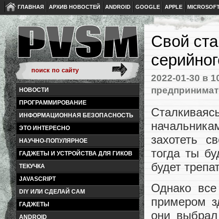
ГЛАВНАЯ
АРХИВ НОВОСТЕЙ
ANDROID
GOOGLE
APPLE
MICROSOF
Свой ста
серийног
2022-01-30
в 1
предпринимат
НОВОСТИ
ПРОГРАММИРОВАНИЕ
Сталкиваяс
ИНФОРМАЦИОННАЯ БЕЗОПАСНОСТЬ
начальник
ЭТО ИНТЕРЕСНО
захотеть с
НАУЧНО-ПОПУЛЯРНОЕ
тогда ты бу
ГАДЖЕТЫ И УСТРОЙСТВА ДЛЯ ГИКОВ
будет трепа
ТЕКУЧКА
JAVASCRIPT
Однако все
DIY ИЛИ СДЕЛАЙ САМ
примером з
ГАДЖЕТЫ
они выбрал 
ANDROID