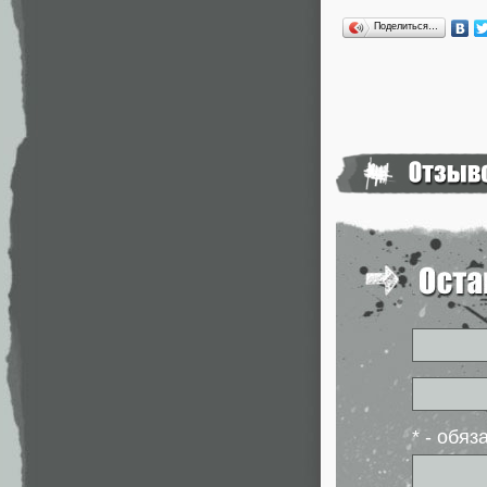
Поделиться…
* - обя