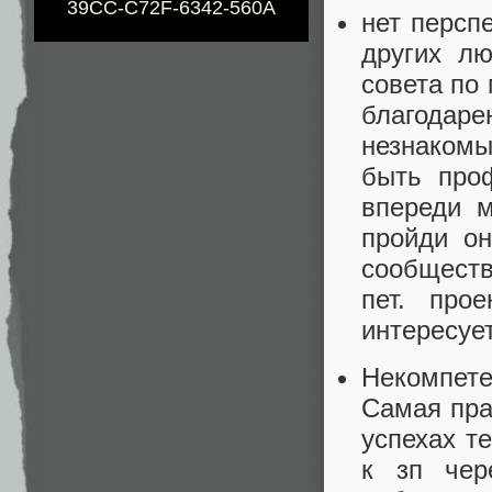
39CC-C72F-6342-560A
нет персп
других лю
совета по 
благодар
незнакомы
быть проф
впереди м
пройди он
сообществ
пет. про
интересуе
Некомпете
Самая пра
успехах т
к зп чер