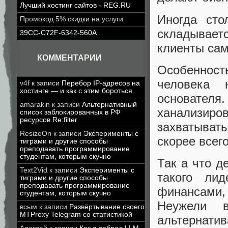
Лучший хостинг сайтов - REG.RU
Иногда сто
Промокод 5% скидки на услуги
складываетс
39CC-C72F-6342-560A
клиенты сам
КОММЕНТАРИИ
Особенност
человека
v4f
к записи
Перебор IP-адресов на
хостинге — и как с этим бороться
основателя
amarakin
к записи
Альтернативный
ханализир
список заблокированных в РФ
ресурсов Re:filter
захватыват
ResizeOn
к записи
Эксперименты с
скорее всег
тиграми и другие способы
преподавать программирование
студентам, которым скучно
Так а что д
Text2Vid
к записи
Эксперименты с
такого ли
тиграми и другие способы
преподавать программирование
финансами,
студентам, которым скучно
Неужели 
всым
к записи
Развёртывание своего
MTProxy Telegram со статистикой
альтернатив