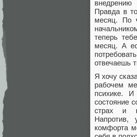
внедрению 
Правда в то
месяц. По 
начальнико
теперь теб
месяц. А е
потребоват
отвечаешь т
Я хочу сказ
рабочем ме
психике. И
состояние с
страх и н
Напротив, 
комфорта м
себя в подх