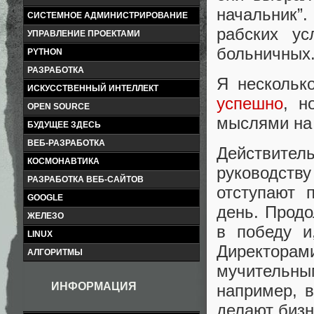
начальник”
СИСТЕМНОЕ АДМИНИСТРИРОВАНИЕ
рабских ус
УПРАВЛЕНИЕ ПРОЕКТАМИ
больничных
PYTHON
РАЗРАБОТКА
Я нескольк
ИСКУССТВЕННЫЙ ИНТЕЛЛЕКТ
успешно
, н
OPEN SOURCE
мыслями на 
БУДУЩЕЕ ЗДЕСЬ
ВЕБ-РАЗРАБОТКА
Действител
КОСМОНАВТИКА
руководств
РАЗРАБОТКА ВЕБ-САЙТОВ
отступают 
GOOGLE
день. Продо
ЖЕЛЕЗО
в победу и
LINUX
Директор
АЛГОРИТМЫ
мучительн
ИНФОРМАЦИЯ
например, 
делают бизн