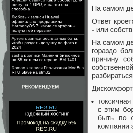
Алексей
к записи
Как я собрал LLM-
печку на 4 GPU, и на что она
На самом де
способна
Любовь
к записи
Huawei
Ответ кроет
официально представила
HarmonyOS 7: какие смартфоны
- или собст
получат её первыми
Артем
к записи
Бесплатные боты,
На самом де
чтобы раздеть девушку по фото в
2024
гораздо бол
sasha
к записи
Майнинг биткоинов
причину со
на 55-летнем ветеране IBM 1401
собственной
Roman
к записи
Реализация ModBus
RTU Slave на stm32
разбираться
РЕКОМЕНДУЕМ
Дискомфорт 
токсичная 
REG.RU
с этим бо
надежный хостинг
быть по 
Промокод на скидку 5%
компании 
REG.RU