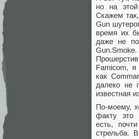
но на этой
Скажем так,
Gun шутером
время их б
даже не по
Gun.Smoke. 
Прошерстив
Famicom, я
как Comman
далеко не 
известная из
По-моему, х
факту это 
есть, почт
стрельба.