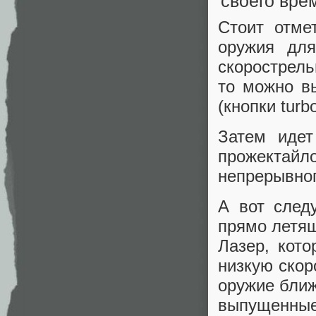
Стоит отме
оружия для
скорострель
то можно в
(кнопки turb
Затем идет
прожектайл
непрерывног
А вот след
прямо летящ
Лазер, кот
низкую скор
оружие ближ
выпущенны