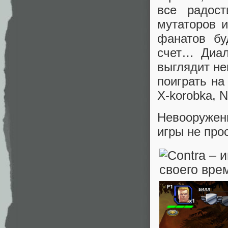
все радост
мутаторов и
фанатов бу
счет… Диал
выглядит не
поиграть на
X-korobka, N
Невооружен
игры не про