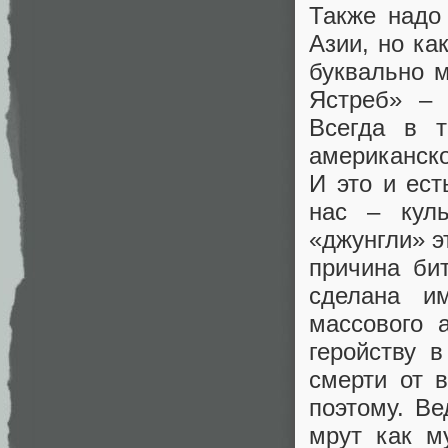
Также надо 
Азии, но ка
буквально м
Ястреб» – 
Всегда в 
американско
И это и ес
нас – куль
«джунгли» э
причина би
сделана и
массового 
геройству 
смерти от 
поэтому. Ве
мрут как м