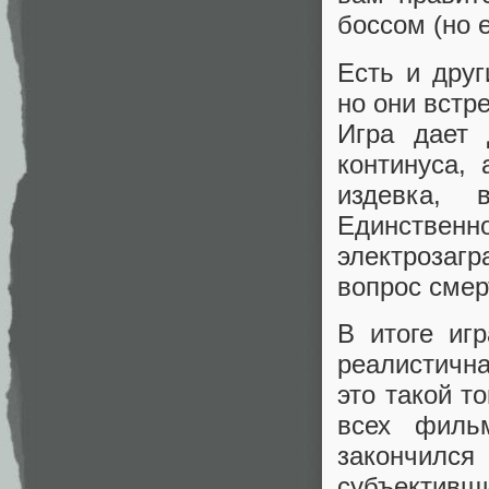
боссом (но 
Есть и друг
но они встре
Игра дает 
континуса,
издевка, 
Единстве
электрозаг
вопрос смер
В итоге иг
реалистичн
это такой т
всех филь
закончилс
субъективщи