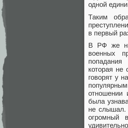
одной едини
Таким обр
преступлени
в первый ра
В РФ же не
военных п
попадания
которая не 
говорят у н
популярным
отношении 
была узнава
не слышал. 
огромный в
удивительн