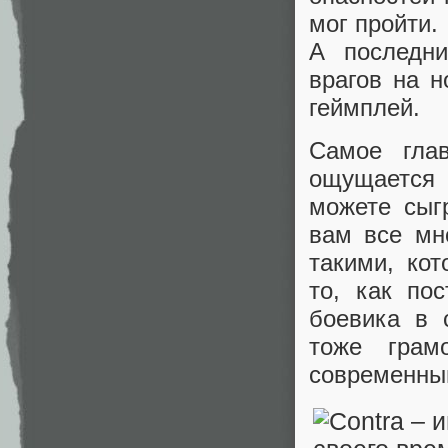
мог пройти.
А последн
врагов на 
геймплей.
Самое гла
ощущается
можете сыг
вам все мно
такими, ко
то, как по
боевика в 
тоже грам
современным