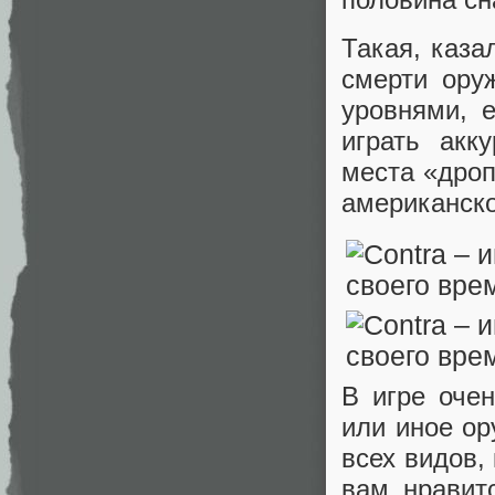
Такая, каза
смерти ору
уровнями, 
играть акк
места «дроп
американск
В игре очен
или иное ор
всех видов,
вам нравит