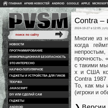
ГЛАВНАЯ
АРХИВ НОВОСТЕЙ
ANDROID
GOOGLE
APPLE
MICROSOF
Contra –
2024-10-27
в 12:05
, руб
Многие из н
когда гей
НОВОСТИ
непростым, 
ПРОГРАММИРОВАНИЕ
прочность. 
ИНФОРМАЦИОННАЯ БЕЗОПАСНОСТЬ
ЭТО ИНТЕРЕСНО
с такими мы
НАУЧНО-ПОПУЛЯРНОЕ
х и США ко
ГАДЖЕТЫ И УСТРОЙСТВА ДЛЯ ГИКОВ
Contra 1987
ТЕКУЧКА
То, как мы 
JAVASCRIPT
(игроки и о
DIY ИЛИ СДЕЛАЙ САМ
ГАДЖЕТЫ
❯ Версии,
ANDROID