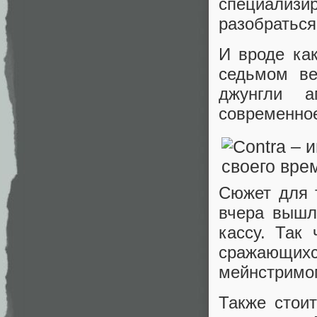
специализи
разобраться
И вроде ка
седьмом ве
джунгли 
современное
Сюжет для 
вчера вышл
кассу. Так
сражающих
мейнстримо
Также стоит