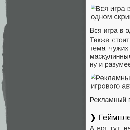
Вся игра в 
Также стоит
тема чужих
маскулинны
ну и разуме
Рекламный п
❯ Геймпле
А вот тут, 