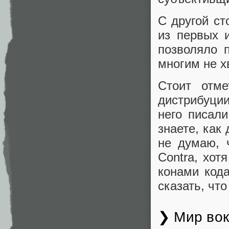
С другой ст
из первых и
позволяло п
многим не х
Стоит отме
дистрибуции
него писал
знаете, как 
не думаю, 
Contra, хот
конами кода
сказать, чт
❯ Мир вок