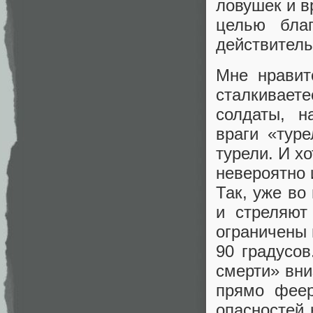
ловушек и в
целью бла
действитель
Мне нравит
сталкивает
солдаты, н
враги «туре
турели. И х
невероятно 
Так, уже во
и стреляют
ограничены 
90 градусо
смерти» вни
прямо феер
опасностей 