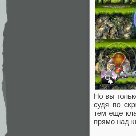
Но вы тольк
судя по ск
тем еще кл
прямо над к