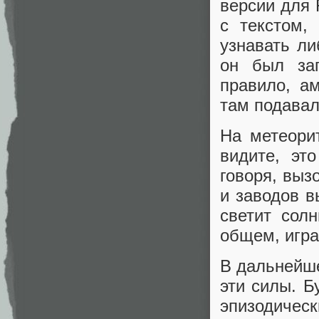
версии для 
с текстом,
узнавать ли
он был заг
правило, ам
там подавал
На метеорит
видите, эт
говоря, выз
и заводов в
светит сол
общем, игра
В дальнейше
эти силы. Б
эпизодическ