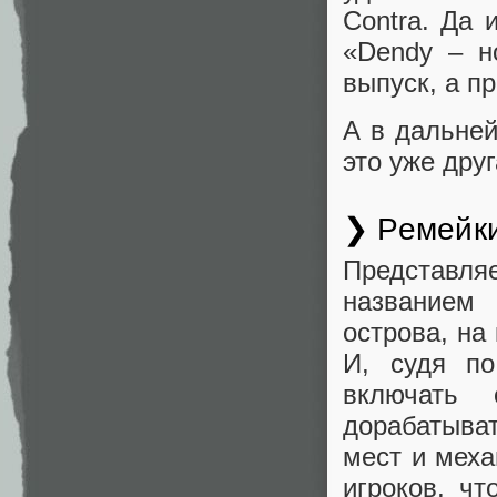
Contra. Да 
«Dendy – н
выпуск, а пр
А в дальней
это уже дру
❯ Ремейки
Представля
названием 
острова, на
И, судя по
включать 
дорабатыват
мест и меха
игроков, чт