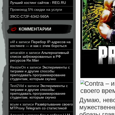
Лучший хостинг сайтов - REG.RU
Промокод 5% скидки на услуги
39CC-C72F-6342-560A
КОММЕНТАРИИ
v4f
к записи
Перебор IP-адресов на
хостинге — и как с этим бороться
amarakin
к записи
Альтернативный
список заблокированных в РФ
ресурсов Re:filter
ResizeOn
к записи
Эксперименты с
тиграми и другие способы
преподавать программирование
студентам, которым скучно
Text2Vid
к записи
Эксперименты с
тиграми и другие способы
преподавать программирование
студентам, которым скучно
Думаю, нев
всым
к записи
Развёртывание своего
мужественн
MTProxy Telegram со статистикой
образы глав