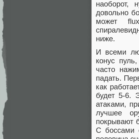
наоборот, 
довольно бо
может flu
спиралевидн
ниже.
И всеми лю
конус пуль
часто нажи
падать. Пер
как работае
будет 5-6. 
атаками, пр
лучшее ор
покрывают б
С боссами 
половина сн