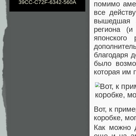
39CC-C72F-6342-560A
помимо амер
все действ
вышедшая з
региона (
японского 
дополните
благодаря д
было возмо
которая им
Вот, к прим
коробке, мо
Как можно 
еще и на а