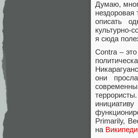
Думаю, мног
нездоровая 
описать о
культурно-с
я сюда поле
Contra – эт
политическ
Никарагуанс
они просл
современн
террорист
инициатив
функциониро
Primarily, B
на
Википеди