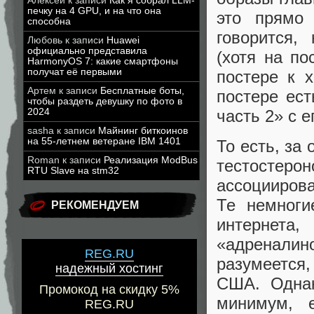
Алексей
к записи
Как я собрал LLM-
печку на 4 GPU, и на что она
это прямо
способна
говорится,
Любовь
к записи
Huawei
официально представила
(хотя на по
HarmonyOS 7: какие смартфоны
получат её первыми
постере к 
Артем
к записи
Бесплатные боты,
постере ест
чтобы раздеть девушку по фото в
2024
часть 2» с 
sasha
к записи
Майнинг биткоинов
на 55-летнем ветеране IBM 1401
То есть, за
Roman
к записи
Реализация ModBus
тестосте
RTU Slave на stm32
ассоциирова
Те немноги
РЕКОМЕНДУЕМ
интернета
«адреналино
REG.RU
разумеется
надежный хостинг
США. Однак
Промокод на скидку 5%
минимум, 
REG.RU