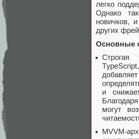
легко подд
Однако так
новичков, и
других фрей
Основные о
Строгая 
TypeScrip
добавляет
определят
и снижае
Благодаря
могут во
читаемост
MVVM-арх