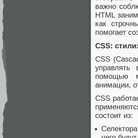
важно собл
HTML занима
как строчн
помогает со
CSS: стили
CSS (Cascad
управлять 
помощью м
анимации, о
CSS работае
применяютс
состоит из:
Селектора
чего будут