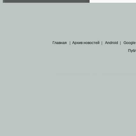
Главная
|
Архив новостей
|
Android
|
Google
Пуб
Все пра
Основными материалами сайта являются
архивные ко