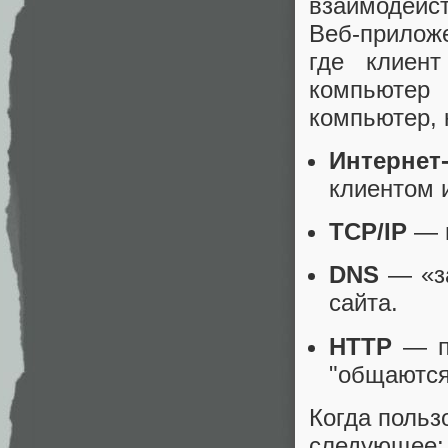
взаимодейст
Веб-приложе
где клиент
компьютер
компьютер, 
Интернет
клиентом 
TCP/IP
— п
DNS
— «за
сайта.
HTTP
— пр
"общаются
Когда польз
следующее: