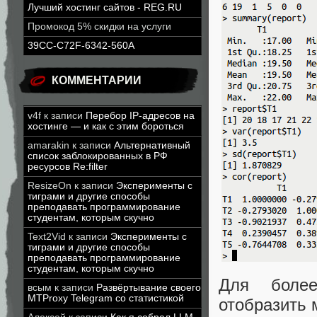
Лучший хостинг сайтов - REG.RU
Промокод 5% скидки на услуги
39CC-C72F-6342-560A
КОММЕНТАРИИ
v4f
к записи
Перебор IP-адресов на
хостинге — и как с этим бороться
amarakin
к записи
Альтернативный
список заблокированных в РФ
ресурсов Re:filter
ResizeOn
к записи
Эксперименты с
тиграми и другие способы
преподавать программирование
студентам, которым скучно
Text2Vid
к записи
Эксперименты с
тиграми и другие способы
преподавать программирование
студентам, которым скучно
Для более
всым
к записи
Развёртывание своего
MTProxy Telegram со статистикой
отобразить 