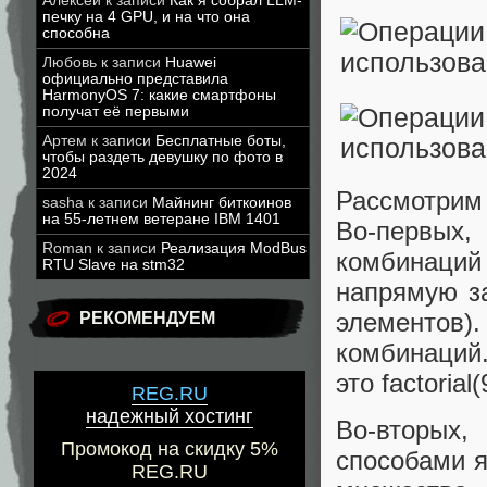
Алексей
к записи
Как я собрал LLM-
печку на 4 GPU, и на что она
способна
Любовь
к записи
Huawei
официально представила
HarmonyOS 7: какие смартфоны
получат её первыми
Артем
к записи
Бесплатные боты,
чтобы раздеть девушку по фото в
2024
Рассмотрим 
sasha
к записи
Майнинг биткоинов
на 55-летнем ветеране IBM 1401
Во-первых
Roman
к записи
Реализация ModBus
комбинаций 
RTU Slave на stm32
напрямую за
элементов)
РЕКОМЕНДУЕМ
комбинаций.
это factorial(
REG.RU
надежный хостинг
Во-вторых
Промокод на скидку 5%
способами я
REG.RU