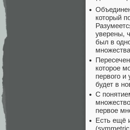
Объединен
который п
Разумеетс
уверены, 
был в одн
множества
Пересечени
которое м
первого и 
будет в н
С понятием
множество
первое мно
Есть ещё 
(symmetric