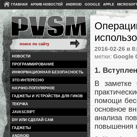
ГЛАВНАЯ
АРХИВ НОВОСТЕЙ
ANDROID
GOOGLE
APPLE
MICROSOF
Операци
использ
2016-02-26
в 8
метки:
Google 
НОВОСТИ
ПРОГРАММИРОВАНИЕ
1. Вступле
ИНФОРМАЦИОННАЯ БЕЗОПАСНОСТЬ
ЭТО ИНТЕРЕСНО
В заметке 
НАУЧНО-ПОПУЛЯРНОЕ
практичес
ГАДЖЕТЫ И УСТРОЙСТВА ДЛЯ ГИКОВ
помощи бесп
ТЕКУЧКА
основное вн
JAVASCRIPT
анализа по
DIY ИЛИ СДЕЛАЙ САМ
повышения к
ГАДЖЕТЫ
ANDROID