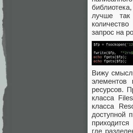
библиотека
лучше так
количество
запрос на р
$fp = fsockopen(
'12
fwrite($fp,  
"*2rn$
echo
echo
Вижу смысл 
элементов 
ресурсов. П
класса Fil
класса Res
доступной 
приходится
где разделе