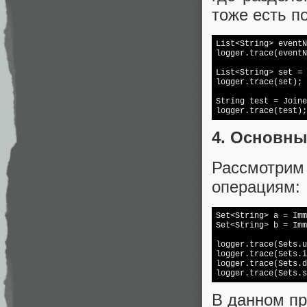
тоже есть п
List<String> eventN
logger.trace(eventN
List<String> set = 
logger.trace(set); 
String test = Joine
logger.trace(test);
4. Основны
Рассмотри
операциям:
Set<String> a = Imm
Set<String> b = Imm
logger.trace(Sets.u
logger.trace(Sets.i
logger.trace(Sets.d
logger.trace(Sets.s
В данном п