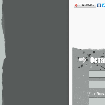
Поделиться…
* - обя