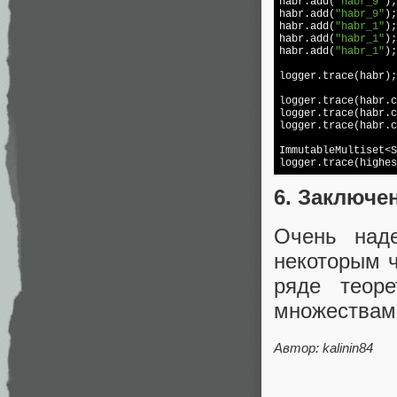
habr.add(
"habr_9"
);

habr.add(
"habr_9"
);

habr.add(
"habr_1"
);

habr.add(
"habr_1"
);

habr.add(
"habr_1"
);

logger.trace(habr);
logger.trace(habr.c
logger.trace(habr.c
logger.trace(habr.c
ImmutableMultiset<S
logger.trace(highes
6. Заключе
Очень над
некоторым ч
ряде теоре
множествам
Автор: kalinin84