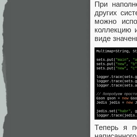
При наполн
других сист
можно испо
коллекцию 
виде значен
Multimap<String, St
sets.put(
"main"
, 
"a
sets.put(
"new"
, 
"b"
sets.put(
"new"
, 
"c"
logger.trace(sets.g
logger.trace(sets.g
logger.trace(sets.a
// Попробуем просто

Gson gson = 
new
 Gso
Jedis jedis = 
new
 J
jedis.set(
"habr"
, g
logger.trace(jedis.
Теперь я п
написанного