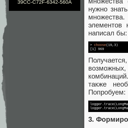
множества 
39CC-C72F-6342-560A
нужно знат
множества
элементов 
написал бы:
> 
choose
[1]
Получается
возможных
комбинаций.
также нео
Попробуем:
logger.trace(LongMa
logger.trace(LongMa
3. Формир