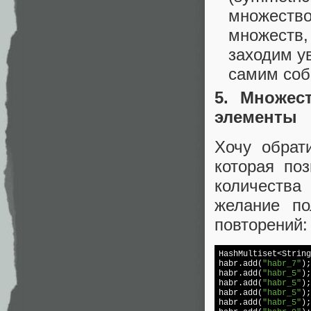
множество
множеств,
заходим у
самим соб
5. Множес
элементы
Хочу обрат
которая по
количества
желание по
повторений:
HashMultiset<String
habr.add(
"habr_7"
);

habr.add(
"habr_5"
);

habr.add(
"habr_5"
);

habr.add(
"habr_5"
);

habr.add(
"habr_5"
);
