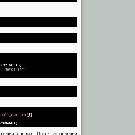
кое место)

ll_numbers[j]
small_numbers
[j]
етвления)
ачения данных. Поток управления