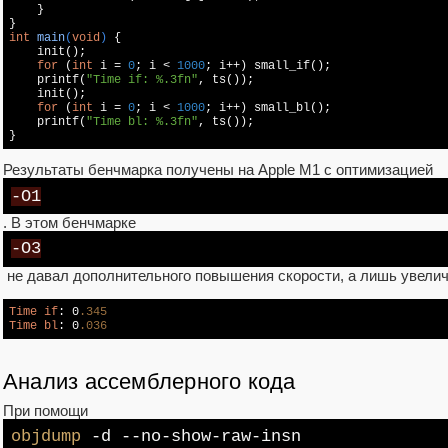
    }

int
main
(
void
)
{

    init();

for
 (
int
 i = 
0
; i < 
1000
; i++) small_if();

printf
(
"Time if: %.3fn"
, ts());

    init();

for
 (
int
 i = 
0
; i < 
1000
; i++) small_bl();

printf
(
"Time bl: %.3fn"
, ts());

}
Результаты бенчмарка получены на Apple M1 с оптимизацией
-O1
. В этом бенчмарке
-O3
не давал дополнительного повышения скорости, а лишь увелич
Time
if
: 0
.345
Time
bl
: 0
.036
Анализ ассемблерного кода
При помощи
objdump
-d --
no
-show-raw-insn