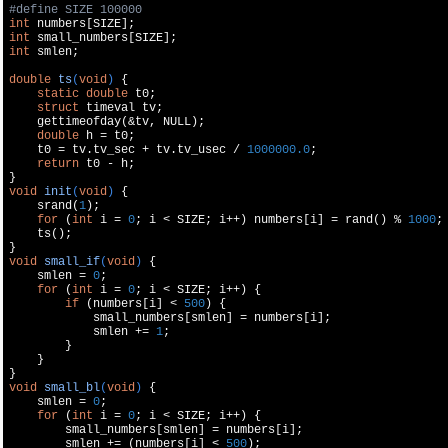
#
define
 SIZE 100000
int
int
int
 smlen;

double
ts
(
void
)
{

static
double
 t0;

struct
 timeval tv;

    gettimeofday(&tv, 
NULL
);

double
 h = t0;

    t0 = tv.tv_sec + tv.tv_usec / 
1000000.0
;

return
 t0 - h;

void
init
(
void
)
{

    srand(
1
);

for
 (
int
 i = 
0
; i < SIZE; i++) numbers[i] = rand() % 
1000
;

    ts();

void
small_if
(
void
)
{

    smlen = 
0
;

for
 (
int
 i = 
0
; i < SIZE; i++) {

if
 (numbers[i] < 
500
) {

            small_numbers[smlen] = numbers[i];

            smlen += 
1
;

        }

    }

void
small_bl
(
void
)
{

    smlen = 
0
;

for
 (
int
 i = 
0
; i < SIZE; i++) {

        small_numbers[smlen] = numbers[i];

        smlen += (numbers[i] < 
500
);
