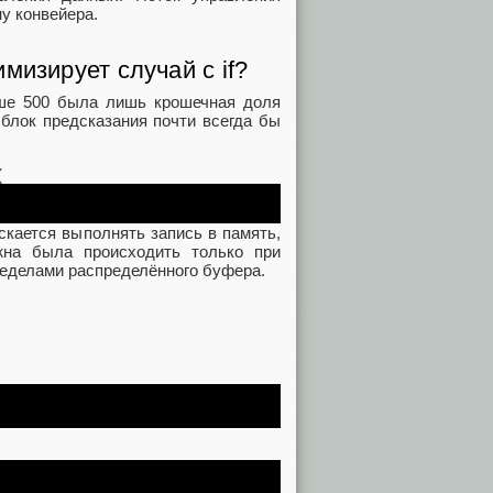
у конвейера.
мизирует случай с if?
ше 500 была лишь крошечная доля
 блок предсказания почти всегда бы
(
скается выполнять запись в память,
жна была происходить только при
ределами распределённого буфера.