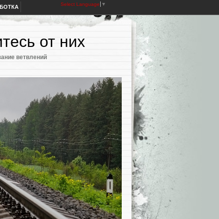
Select Language
▼
АБОТКА
итесь от них
зание ветвлений