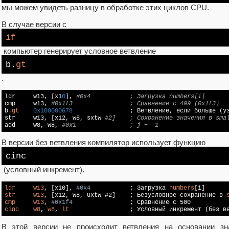
мы можем увидеть разницу в обработке этих циклов CPU.
В случае версии с
if
компьютер генерирует условное ветвление
b.
gt
.
ldr     w13, [x1
0
], 
#0x4           ; Загрузка numbers[i]
cmp     w13, 
#0x1f3                ; Сравнение с 499 (0x1f3)
b.
gt
0x100000678
                ; Ветвление, если больше (уз
str     w13, [x12, w8, sxtw 
#2]    ; Сохранение значения в sma
add     w8, w8, 
#0x1               ; j += 1
В версии без ветвления компилятор использует функцию
cinc
(условный инкремент).
ldr
w13
, 
[x10]
, 
#0x4
           ; Загрузка 
numbers
[i]
str
w13
, 
[x12, w8, uxtw #2]
    ; Безусловное сохранение в 
cmp
w13
, 
#0x1f4
cinc
w8
, 
w8
, 
lt
                 ; Условный инкремент (без в
В этой версии не происходит ветвления на основании зн