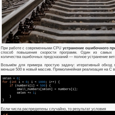
При работе с современными CPU
устранение ошибочного пр
способ повышения скорости программ. Один из самых 
количества ошибочных предсказаний — полное устранение вет
Возьмём для примера простую задачу: итеративный обход 
меньше 500 в новый массив. Прямолинейная реализация на C в
smlen = 
0
for
 (
int
 i = 
0
; i < 
1000
; i++) {

if
 (numbers[i] < 
500
) {

        small_numbers[smlen] = numbers[i];

        smlen += 
1
;

    }

}
Если числа распределены случайно, то результат условия