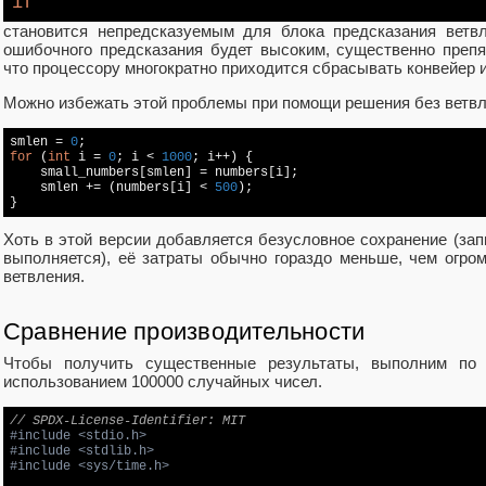
if
становится непредсказуемым для блока предсказания ветвл
ошибочного предсказания будет высоким, существенно препя
что процессору многократно приходится сбрасывать конвейер и
Можно избежать этой проблемы при помощи решения без ветвл
smlen = 
0
for
 (
int
 i = 
0
; i < 
1000
; i++) {

    small_numbers[smlen] = numbers[i];

    smlen += (numbers[i] < 
500
);

}
Хоть в этой версии добавляется безусловное сохранение (зап
выполняется), её затраты обычно гораздо меньше, чем огро
ветвления.
Сравнение производительности
Чтобы получить существенные результаты, выполним по 
использованием 100000 случайных чисел.
// SPDX-License-Identifier: MIT
#
include
<stdio.h>
#
include
<stdlib.h>
#
include
<sys/time.h>