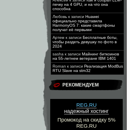
Алексей
к записи
Как я собрал LLM-
печку на 4 GPU, и на что она
способна
Любовь
к записи
Huawei
официально представила
HarmonyOS 7: какие смартфоны
получат её первыми
Артем
к записи
Бесплатные боты,
чтобы раздеть девушку по фото в
2024
sasha
к записи
Майнинг биткоинов
на 55-летнем ветеране IBM 1401
Roman
к записи
Реализация ModBus
RTU Slave на stm32
РЕКОМЕНДУЕМ
REG.RU
надежный хостинг
Промокод на скидку 5%
REG.RU