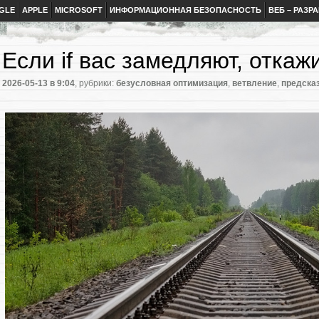
GLE
APPLE
MICROSOFT
ИНФОРМАЦИОННАЯ БЕЗОПАСНОСТЬ
ВЕБ – РАЗР
Если if вас замедляют, откаж
2026-05-13
в 9:04
, рубрики:
безусловная оптимизация
,
ветвление
,
предска