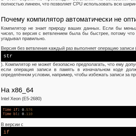
полностью линеен, что позволяет CPU использовать всю ширин
Почему компилятор автоматически не опти
Компилятор не знает природу ваших данных. Если бы мень
чисел, то версия с ветвлением была бы быстрее, потому что
угадывал правильно.
Версия без ветвления каждый раз выполняет операцию записи 
str
). Компилятор не может безопасно предполагать, что ему допу
если операция записи в память в изначальном коде дол
определённом условии, например, чтобы избежать записи за п
На x86_64
Intel Xeon (E5-2680)
Time
if
: 0
.576
Time
bl
: 0
.110
В версии с
if