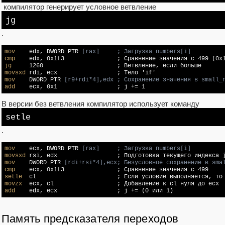
компилятор генерирует условное ветвление
jg
.
mov
    edx, DWORD PTR
 [rax]     ; Загрузка numbers[i]
cmp
jg
movsxd
mov
    DWORD PTR
 [r9+rdi*4],edx ; Сохранение значения в small_
add
    ecx, 0x1                 ; j += 1
В версии без ветвления компилятор использует команду
setle
.
mov
    ecx, DWORD PTR
 [rax]     ; Загрузка numbers[i]
movsxd
mov
    DWORD PTR
 [rdi+rsi*4],ecx; Безусловное сохранение в sma
cmp
setle
movzx
add
    edx, ecx                 ; j += (0 или 1)
Память предсказателя переходов