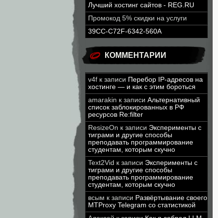
Лучший хостинг сайтов - REG.RU
Промокод 5% скидки на услуги
39CC-C72F-6342-560A
КОММЕНТАРИИ
v4f
к записи
Перебор IP-адресов на
хостинге — и как с этим бороться
amarakin
к записи
Альтернативный
список заблокированных в РФ
ресурсов Re:filter
ResizeOn
к записи
Эксперименты с
тиграми и другие способы
преподавать программирование
студентам, которым скучно
Text2Vid
к записи
Эксперименты с
тиграми и другие способы
преподавать программирование
студентам, которым скучно
всым
к записи
Развёртывание своего
MTProxy Telegram со статистикой