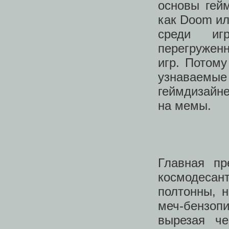
основы гейм
как Doom ил
среди иг
перегружен
игр. Потому
узнаваемые
геймдизайне
на мемы.
Главная п
космодесант
полтонны, 
меч-бензоп
вырезая че