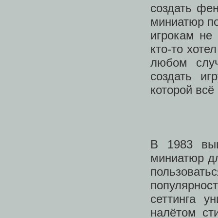
создать фен
миниатюр по
игрокам не 
кто-то хоте
любом случ
создать иг
которой всё
В 1983 вы
миниатюр дл
пользоват
популярнос
сеттинга у
налётом ст