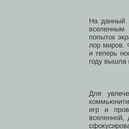
На данный 
вселенным 
попыток экр
лор миров. 
и теперь но
году вышла 
Для увлеч
коммьюнити,
игр и про
вселенной, 
сфокусиров