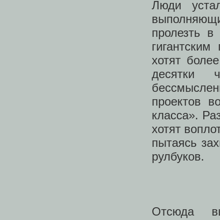
Люди уста
выполняющ
пролезть в
гигантским
хотят более
десятки 
бессмыслен
проектов в
класса». Ра
хотят воплот
пытаясь зах
рулбуков.
Отсюда вы