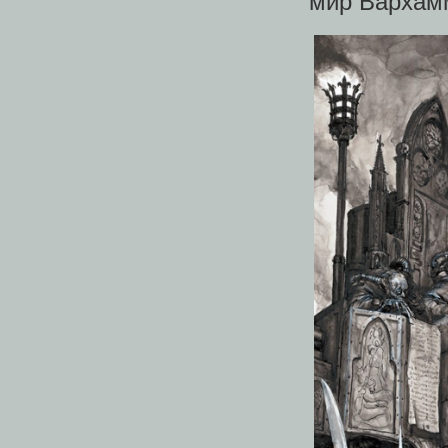
мир Вархам