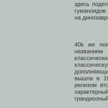
здесь поде
гуманоидов 
на динозавра
40k же поя
названием
классичес
классическу
дополняющи
вышла в 19
релизом вт
характер
грандиозный