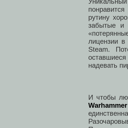
Уникальны
понравится
рутину хор
забытые и 
«потерянн
лицензии в 
Steam. Пот
оставшиес
надевать пи
И чтобы лю
Warhammer
единственн
Разочаровы