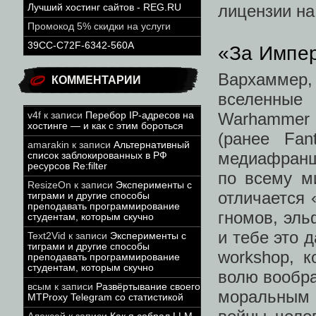
лицензии на
Лучший хостинг сайтов - REG.RU
Промокод 5% скидки на услуги
39CC-C72F-6342-560A
«За Импер
Вархаммер,
КОММЕНТАРИИ
вселенные
Warhammer 
v4f
к записи
Перебор IP-адресов на
хостинге — и как с этим бороться
(ранее Fan
amarakin
к записи
Альтернативный
медиафранш
список заблокированных в РФ
ресурсов Re:filter
по всему м
ResizeOn
к записи
Эксперименты с
отличается 
тиграми и другие способы
преподавать программирование
гномов, эль
студентам, которым скучно
и тебе это 
Text2Vid
к записи
Эксперименты с
тиграми и другие способы
workshop, 
преподавать программирование
студентам, которым скучно
волю вообра
всым
к записи
Развёртывание своего
моральным 
MTProxy Telegram со статистикой