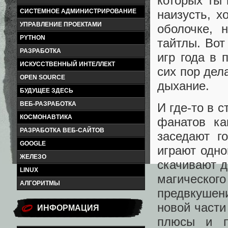
которых ты 
наизусть, х
СИСТЕМНОЕ АДМИНИСТРИРОВАНИЕ
УПРАВЛЕНИЕ ПРОЕКТАМИ
оболочке, 
PYTHON
тайтлы. Вот
РАЗРАБОТКА
игр года в 
ИСКУССТВЕННЫЙ ИНТЕЛЛЕКТ
сих пор дел
OPEN SOURCE
дыхание.
БУДУЩЕЕ ЗДЕСЬ
ВЕБ-РАЗРАБОТКА
И где-то в 
КОСМОНАВТИКА
фанатов ка
РАЗРАБОТКА ВЕБ-САЙТОВ
заседают г
GOOGLE
играют одн
ЖЕЛЕЗО
скачивают д
LINUX
магическо
АЛГОРИТМЫ
предвкушен
новой части
ИНФОРМАЦИЯ
плюсы и п