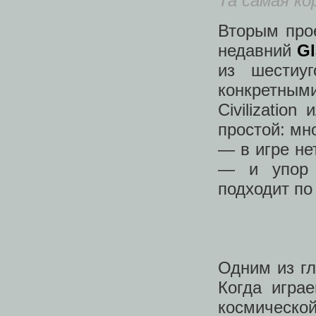
Та самая ко
Вторым про
недавний
Gl
из шестиу
конкретными
Civilizatio
простой: мн
— в игре не
— и упор 
подходит по
Одним из гл
Когда игра
космическо