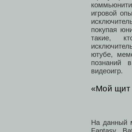
коммьюнити 
игровой опы
исключител
покупая юни
такие, к
исключител
ютубе, мем
познаний в
видеоигр.
«Мой щит
На данный 
Fantasy Ba