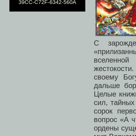
39CC-C72F-6342-560A
С зарожд
«прилизанн
вселенной
жестокости
своему Бог
дальше бор
Целые книж
сил, тайных
сорок перв
вопрос «А ч
ордены сущ