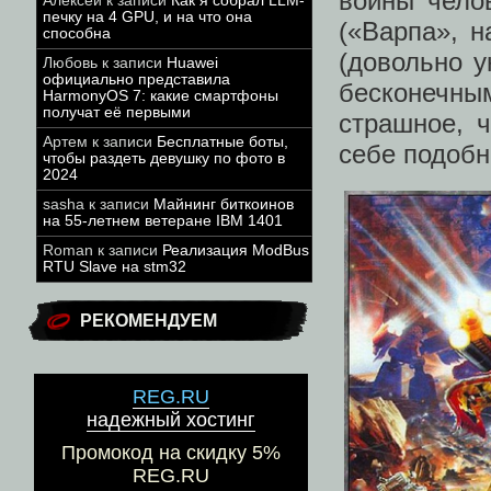
войны чело
Алексей
к записи
Как я собрал LLM-
печку на 4 GPU, и на что она
(«Варпа», 
способна
(довольно у
Любовь
к записи
Huawei
официально представила
бесконечны
HarmonyOS 7: какие смартфоны
получат её первыми
страшное, 
Артем
к записи
Бесплатные боты,
себе подобн
чтобы раздеть девушку по фото в
2024
sasha
к записи
Майнинг биткоинов
на 55-летнем ветеране IBM 1401
Roman
к записи
Реализация ModBus
RTU Slave на stm32
РЕКОМЕНДУЕМ
REG.RU
надежный хостинг
Промокод на скидку 5%
REG.RU