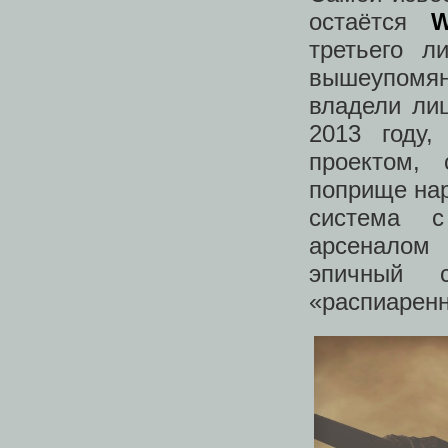
остаётся
W
третьего л
вышеупомя
владели ли
2013 году
проектом,
поприще нар
система с
арсеналом 
эпичный 
«распиаренн