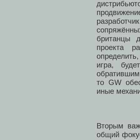
дистрибьюто
продвижени
разработч
сопряжённы
британцы д
проекта р
определить
игра, буд
обратившим
то GW обес
иные механ
Вторым важ
общий фокус