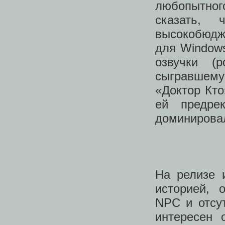
любопытн
сказать,
высокобюдж
для Windows
озвучки (
сыгравшем
«Доктор Кто
ей предре
доминировал
На релизе 
историей, 
NPC и отсу
интересен 