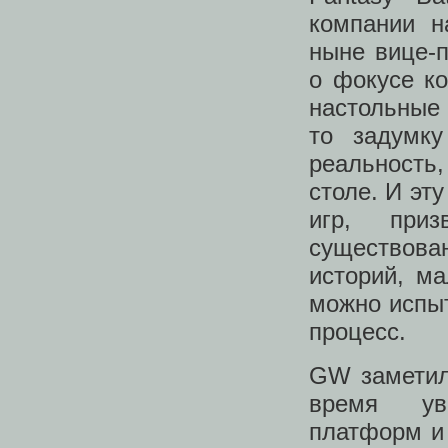
компании н
ныне вице-
о фокусе ко
настольные 
то задумк
реальность,
столе. И эт
игр, при
существов
историй, м
можно испыт
процесс.
GW заметили
время уве
платформ и 