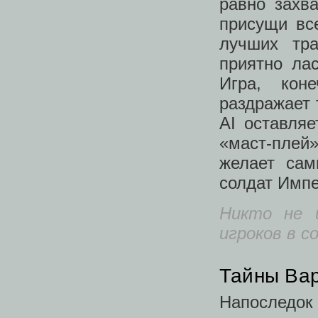
равно захва
присущи вс
лучших тра
приятно ла
Игра, кон
раздражает 
AI оставля
«маст-плей»
желает сам
солдат Имп
Никто не и
игроков в 
Тайны Ва
Напоследок 