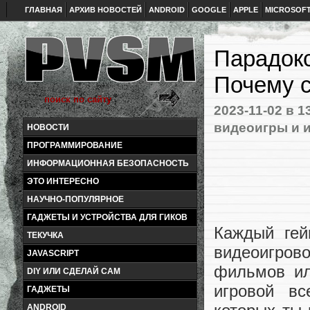
ГЛАВНАЯ
АРХИВ НОВОСТЕЙ
ANDROID
GOOGLE
APPLE
MICROSOF
Парадокс
Почему 
2023-11-02
в 1
видеоигры и и
НОВОСТИ
ПРОГРАММИРОВАНИЕ
ИНФОРМАЦИОННАЯ БЕЗОПАСНОСТЬ
ЭТО ИНТЕРЕСНО
НАУЧНО-ПОПУЛЯРНОЕ
ГАДЖЕТЫ И УСТРОЙСТВА ДЛЯ ГИКОВ
Каждый гей
ТЕКУЧКА
видеоигро
JAVASCRIPT
фильмов ил
DIY ИЛИ СДЕЛАЙ САМ
игровой в
ГАДЖЕТЫ
ANDROID