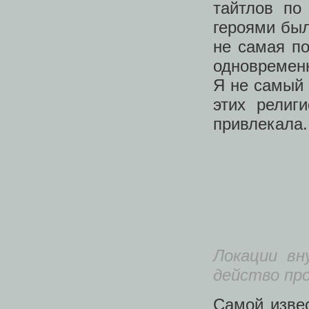
тайтлов по
героями был
не самая по
одновремен
Я не самый 
этих религ
привлекала.
Локации вн
действо про
Самой изве