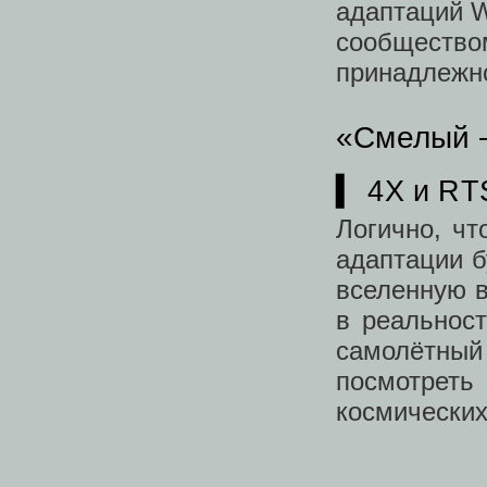
адаптаций 
сообщест
принадлежн
«Смелый —
▍ 4X и RT
Логично, ч
адаптации б
вселенную в
в реальност
самолётный
посмотрет
космических