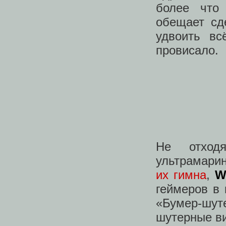
более что
обещает сд
удвоить вс
провисало.
Не отход
ультрамарин
их гимна
,
W
геймеров в 
«Бумер-шут
шутерные ви