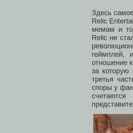
Здесь само
Relic Enter
мемам и то
Relic не ст
революционн
геймплей, 
отношение к
за которую
третья час
споры у фан
считаютс
представите