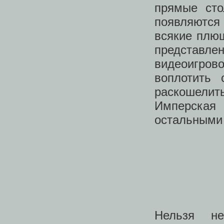
прямые сто
появляются
всякие плю
представл
видеоигро
воплотить 
раскошели
Имперская
остальными 
Нельзя н