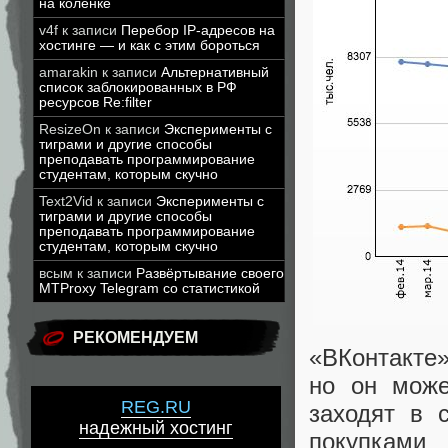
на коленке
v4f
к записи
Перебор IP-адресов на
хостинге — и как с этим бороться
amarakin
к записи
Альтернативный
список заблокированных в РФ
ресурсов Re:filter
ResizeOn
к записи
Эксперименты с
тиграми и другие способы
преподавать программирование
студентам, которым скучно
Text2Vid
к записи
Эксперименты с
тиграми и другие способы
преподавать программирование
студентам, которым скучно
всым
к записи
Развёртывание своего
MTProxy Telegram со статистикой
РЕКОМЕНДУЕМ
«
ВКонтакте»
но он може
REG.RU
заходят в 
надежный хостинг
покупками