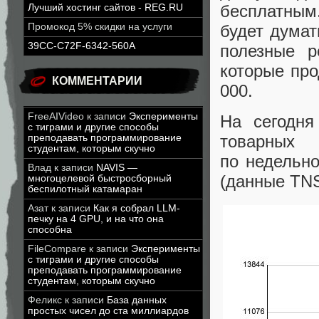
бесплатным
Лучший хостинг сайтов - REG.RU
будет думат
Промокод 5% скидки на услуги
39CC-C72F-6342-560A
полезные р
которые пр
КОММЕНТАРИИ
000.
FreeAIVideo
к записи
Эксперименты
На сегодня
с тиграми и другие способы
товарных 
преподавать программирование
студентам, которым скучно
по недельно
Влад
к записи
NAVIS —
(
данные TNS
многоцелевой быстросборный
беспилотный катамаран
Азат
к записи
Как я собрал LLM-
печку на 4 GPU, и на что она
способна
FileCompare
к записи
Эксперименты
с тиграми и другие способы
преподавать программирование
студентам, которым скучно
Феликс
к записи
База данных
простых чисел до ста миллиардов