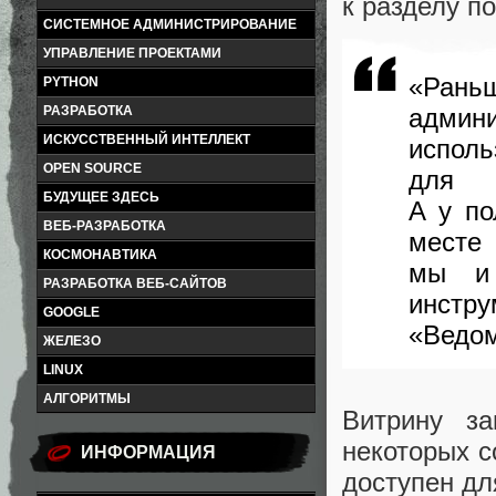
к разделу п
СИСТЕМНОЕ АДМИНИСТРИРОВАНИЕ
УПРАВЛЕНИЕ ПРОЕКТАМИ
«
Рань
PYTHON
админи
РАЗРАБОТКА
ИСКУССТВЕННЫЙ ИНТЕЛЛЕКТ
исполь
OPEN SOURCE
для 
БУДУЩЕЕ ЗДЕСЬ
А у п
ВЕБ-РАЗРАБОТКА
месте
КОСМОНАВТИКА
мы и
РАЗРАБОТКА ВЕБ-САЙТОВ
инст
GOOGLE
«
Ведом
ЖЕЛЕЗО
LINUX
АЛГОРИТМЫ
Витрину з
некоторых 
ИНФОРМАЦИЯ
доступен дл