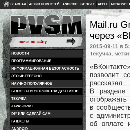
ГЛАВНАЯ
АРХИВ НОВОСТЕЙ
ANDROID
GOOGLE
APPLE
MICROSOF
Mail.ru 
через «В
2015-09-11
в 5
Текучка
, метки
НОВОСТИ
ПРОГРАММИРОВАНИЕ
«
ВКонтакте»
ИНФОРМАЦИОННАЯ БЕЗОПАСНОСТЬ
позволит с
ЭТО ИНТЕРЕСНО
рассказал
НАУЧНО-ПОПУЛЯРНОЕ
В разделе 
ГАДЖЕТЫ И УСТРОЙСТВА ДЛЯ ГИКОВ
отобража
ТЕКУЧКА
в сообществ
JAVASCRIPT
с админист
DIY ИЛИ СДЕЛАЙ САМ
ГАДЖЕТЫ
об оплате 
ANDROID