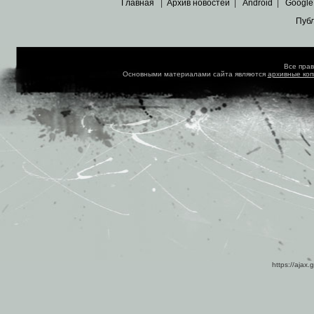
Главная
|
Архив новостей
|
Android
|
Google
Пуб
Все пра
Основными материалами сайта являются
архивные ко
https://ajax.