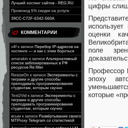
Лучший хостинг сайтов - REG.RU
цифры слиш
Промокод 5% скидки на услуги
Представи
39CC-C72F-6342-560A
использует
КОММЕНТАРИИ
оценки ка
Великобрит
v4f
к записи
Перебор IP-адресов на
поле зре
хостинге — и как с этим бороться
доказательс
amarakin
к записи
Альтернативный
список заблокированных в РФ
ресурсов Re:filter
Профессор 
ResizeOn
к записи
Эксперименты с
эпоху ав
тиграми и другие способы
преподавать программирование
уменьшаетс
студентам, которым скучно
которые «пр
Text2Vid
к записи
Эксперименты с
тиграми и другие способы
преподавать программирование
студентам, которым скучно
всым
к записи
Развёртывание своего
MTProxy Telegram со статистикой