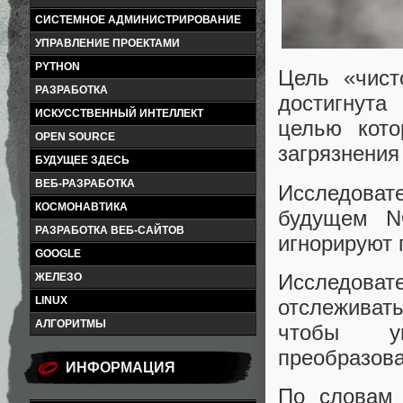
СИСТЕМНОЕ АДМИНИСТРИРОВАНИЕ
УПРАВЛЕНИЕ ПРОЕКТАМИ
PYTHON
Цель «чист
РАЗРАБОТКА
достигнута
ИСКУССТВЕННЫЙ ИНТЕЛЛЕКТ
целью кото
OPEN SOURCE
загрязнения
БУДУЩЕЕ ЗДЕСЬ
ВЕБ-РАЗРАБОТКА
Исследоват
КОСМОНАВТИКА
будущем N
РАЗРАБОТКА ВЕБ-САЙТОВ
игнорируют 
GOOGLE
Исследоват
ЖЕЛЕЗО
LINUX
отслежива
АЛГОРИТМЫ
чтобы ув
преобразова
ИНФОРМАЦИЯ
По словам 