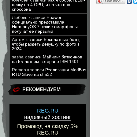
Алексей
к записи
Как я собрал LLM-
Поделиться…
печку на 4 GPU, и на что она
способна
Любовь
к записи
Huawei
официально представила
HarmonyOS 7: какие смартфоны
получат её первыми
Артем
к записи
Бесплатные боты,
чтобы раздеть девушку по фото в
2024
sasha
к записи
Майнинг биткоинов
на 55-летнем ветеране IBM 1401
Roman
к записи
Реализация ModBus
RTU Slave на stm32
РЕКОМЕНДУЕМ
REG.RU
надежный хостинг
Промокод на скидку 5%
REG.RU