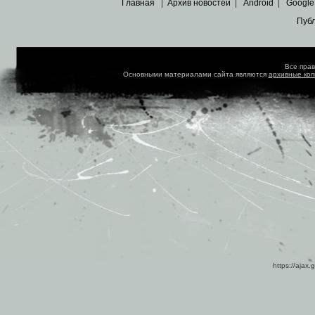
Главная
|
Архив новостей
|
Android
|
Google
Пуб
Все пра
Основными материалами сайта являются
архивные ко
https://ajax.