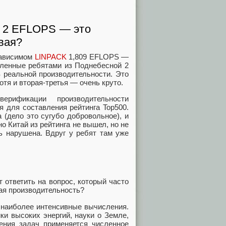
е 2 EFLOPS — это
вая?
езависимом
LINPACK
1,809 EFLOPS —
вленные ребятами из Поднебесной 2
 реальной производительности. Это
отя и вторая-третья — очень круто.
ификации производительности
я для составления рейтинга Top500.
 (дело это сугубо добровольное), и
о Китай из рейтинга не вышел, но не
ь нарушена. Вдруг у ребят там уже
 ответить на вопрос, который часто
кая производительность?
наиболее интенсивные вычисления.
ки высоких энергий, науки о Земле,
ения задач применяется численное