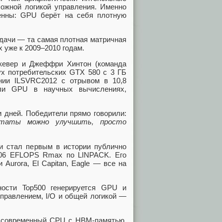
ожной логикой управления. Именно
енны: GPU берёт на себя плотную
адачи — та самая плотная матричная
 уже к 2009–2010 годам.
цкевер и Джеффри Хинтон (команда
ух потребительских GTX 580 с 3 ГБ
ии ILSVRC2012 с отрывом в 10,8
 ли GPU в научных вычислениях,
 дней. Победители прямо говорили:
ьтаты можно улучшить, просто
ии стал первым в истории публично
06 EFLOPS Rmax по LINPACK. Его
Aurora, El Capitan, Eagle — все на
ости Top500 генерируется GPU и
правлением, I/O и общей логикой —
то современный CPU с HBM-памятью,