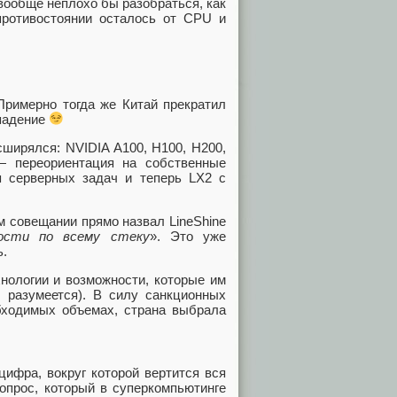
 вообще неплохо бы разобраться, как
ротивостоянии осталось от CPU и
Примерно тогда же Китай прекратил
впадение
сширялся: NVIDIA A100, H100, H200,
— переориентация на собственные
 серверных задач и теперь LX2 с
м совещании прямо назвал LineShine
мости по всему стеку
». Это уже
ь.
нологии и возможности, которые им
, разумеется). В силу санкционных
бходимых объемах, страна выбрала
цифра, вокруг которой вертится вся
опрос, который в суперкомпьютинге