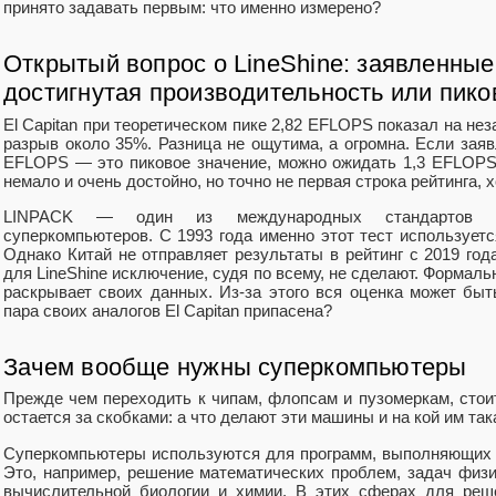
принято задавать первым: что именно измерено?
Открытый вопрос о LineShine: заявленны
достигнутая производительность или пико
El Capitan при теоретическом пике 2,82 EFLOPS показал на н
разрыв около 35%. Разница не ощутима, а огромна. Если зая
EFLOPS — это пиковое значение, можно ожидать 1,3 EFLOPS
немало и очень достойно, но точно не первая строка рейтинга, х
LINPACK — один из международных стандартов вер
суперкомпьютеров. С 1993 года именно этот тест используетс
Однако Китай не отправляет результаты в рейтинг с 2019 года
для LineShine исключение, судя по всему, не сделают. Формальн
раскрывает своих данных. Из-за этого вся оценка может быт
пара своих аналогов El Capitan припасена?
Зачем вообще нужны суперкомпьютеры
Прежде чем переходить к чипам, флопсам и пузомеркам, стоит
остается за скобками: а что делают эти машины и на кой им та
Суперкомпьютеры используются для программ, выполняющих 
Это, например, решение математических проблем, задач физи
вычислительной биологии и химии. В этих сферах для реш