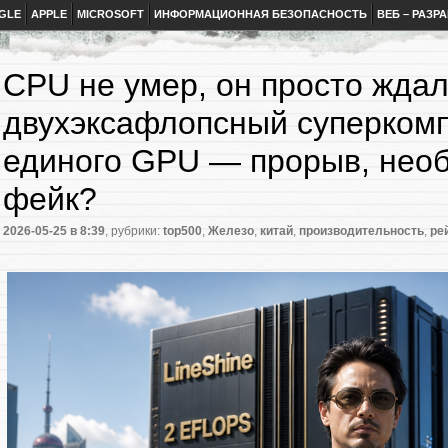
GLE
APPLE
MICROSOFT
ИНФОРМАЦИОННАЯ БЕЗОПАСНОСТЬ
ВЕБ – РАЗР
CPU не умер, он просто ждал
двухэксафлопсный суперком
единого GPU — прорыв, необ
фейк?
2026-05-25
в 8:39
, рубрики:
top500
,
Железо
,
китай
,
производительность
,
ре