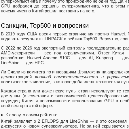
суперкомпьютинга и почему это происходило не один год. Да и
GPU добрался до вершины суперкомпьютинга, что в этом п
почему именно Китай решил поставить на него.
Санкции, Top500 и вопросики
В 2019 году США ввели первые ограничения против Huawei. 
подавать результаты LINPACK в рейтинг Top500. Вероятно, со
С 2022 по 2026 год экспортный контроль последовательно ра
AMD-ускорители — все под ограничениями. Ответ Китая 
разработки: Huawei Ascend 910C — для AI, Kunpeng — для
LineShine — для HPC.
Ли Сяоли из комитета по инновациям Шэньчжэня на апрельско
демонстрацией «
полной самостоятельности и управляе
политическое заявление, в которое добавлена техническая сут
Каждая страна или даже некие пулы стран используют те тех
доступны (в сочетании с экономической целесообразностью
неурядиц Китая и невозможности использования GPU в нео
свой вектор в этой сфере.
К слову, о самом рейтинге
Китай заявляет о 2 EFLOPS для LineShine — и это основная 
дискуссия о новом суперкомпьютере. Но за ней скрывается в