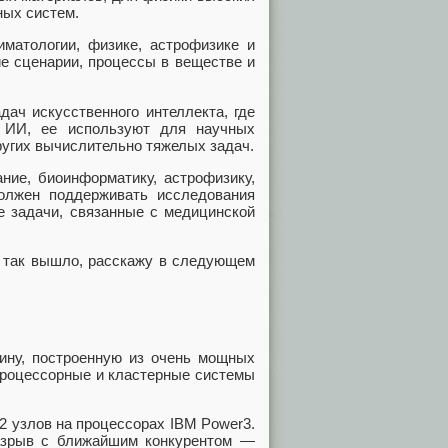
ных систем.
иматологии, физике, астрофизике и
е сценарии, процессы в веществе и
дач искусственного интеллекта, где
о ИИ, ее используют для научных
ругих вычислительно тяжелых задач.
ние, биоинформатику, астрофизику,
олжен поддерживать исследования
же задачи, связанные с медицинской
к так вышло, расскажу в следующем
ину, построенную из очень мощных
процессорные и кластерные системы
2 узлов на процессорах IBM Power3.
разрыв с ближайшим конкурентом —