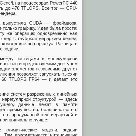
eGene/L на процессорах PowerPC 440
сть до 478 TFLOPS. Все три — CPU-
рендера.
IA выпустила CUDA — фреймворк,
 только графику. Идея была проста:
ту же операцию одновременно над
дер с глубокой иерархией кешей,
команд «не по порядку». Разница в
е задачи.
 между частицами в молекулярной
ивностью и предсказуемым доступом
ардам элементов независимо друг от
олнения позволяет запускать тысячи
т 60 TFLOPS FP64 — и делает это
шение систем разреженных линейных
с нерегулярной структурой — здесь
дущего, данные лежат в памяти
ряет преимущество: большинство его
с его продуманной кеш-иерархией и
 принципиально лучше.
: климатические модели, задачи
. Там арифметически интенсивные