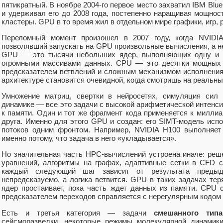
пятикратный. В ноябре 2004-го первое место захватил IBM Blu
и удерживал его до 2008 года, постепенно наращивая мощно
кластеры. GPU в то время жил в отдельном мире графики, игр, 
Переломный момент произошел в 2007 году, когда NVID
позволявший запускать на GPU произвольные вычисления, а не
GPU — это тысячи небольших ядер, выполняющих одну и 
огромными массивами данных. CPU — это десятки мощных я
предсказателем ветвлений и сложным механизмом исполнения 
архитектуре становится очевидной, когда смотришь на реальны
Умножение матриц, свертки в нейросетях, симуляция сил
динамике — все это задачи с высокой арифметической интенс
к памяти. Один и тот же фрагмент кода применяется к милли
друга. Именно для этого GPU и создан: его SIMT-модель исп
потоков одним фронтом. Например, NVIDIA H100 выполняе
именно потому, что задача в него «укладывается».
Но значительная часть HPC-вычислений устроена иначе: ре
уравнений, алгоритмы на графах, адаптивные сетки в CFD 
каждый следующий шаг зависит от результата преды
непредсказуемо, а логика ветвится. GPU в таких задачах те
ядер простаивает, пока часть ждет данных из памяти. CPU 
предсказателем переходов справляется с нерегулярным кодом
Есть и третья категория — задачи
смешанного типа
сейсморазведки, некоторые режимы молекулярной динамики