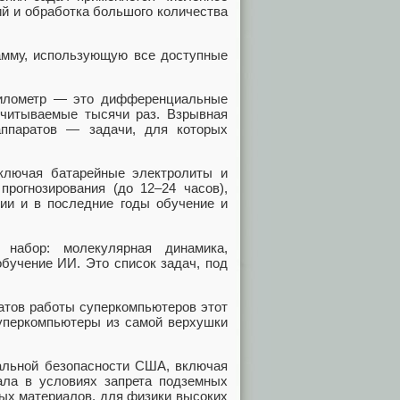
й и обработка большого количества
амму, использующую все доступные
километр — это дифференциальные
считываемые тысячи раз. Взрывная
аппаратов — задачи, для которых
ключая батарейные электролиты и
прогнозирования (до 12–24 часов),
ции и в последние годы обучение и
 набор: молекулярная динамика,
обучение ИИ. Это список задач, под
татов работы суперкомпьютеров этот
уперкомпьютеры из самой верхушки
нальной безопасности США, включая
ала в условиях запрета подземных
вых материалов, для физики высоких