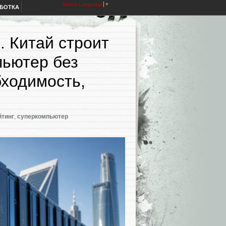
Select Language
▼
АБОТКА
. Китай строит
пьютер без
ходимость,
йтинг
,
суперкомпьютер