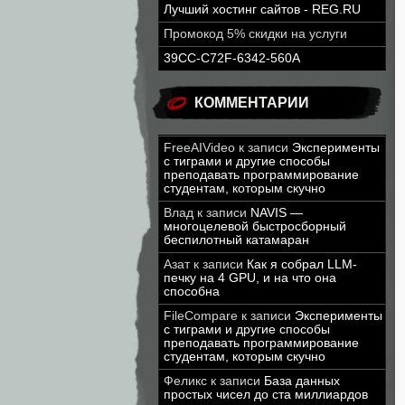
Лучший хостинг сайтов - REG.RU
Промокод 5% скидки на услуги
39CC-C72F-6342-560A
КОММЕНТАРИИ
FreeAIVideo
к записи
Эксперименты
с тиграми и другие способы
преподавать программирование
студентам, которым скучно
Влад
к записи
NAVIS —
многоцелевой быстросборный
беспилотный катамаран
Азат
к записи
Как я собрал LLM-
печку на 4 GPU, и на что она
способна
FileCompare
к записи
Эксперименты
с тиграми и другие способы
преподавать программирование
студентам, которым скучно
Феликс
к записи
База данных
простых чисел до ста миллиардов