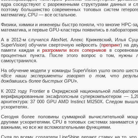
ядра соседствуют с разреженными структурами данных и сл
поэтому большинство современных топовых систем гетерог
математику, CPU — все остальное.
Физики, химики и инженеры быстро поняли, что многие HPC-з
математика, и первые GPU-кластеры появились в лабораториях
А в 2012-м случился AlexNet. Алекс Крижевский, Илья Су
SuperVision) обучили сверточную нейросеть (
препринт
) на дв
памяти каждая и
разгромили всех соперников
в соревнован
процентных пункта. После этого вопрос о том, нужны
самоустранился.
На обучение модели у команды SuperVision ушло около шести
«
Все наши эксперименты говорят о том, что резул
дождавшись более быстрых GPU
».
К 2022 году Frontier в Окриджской национальной лаборатор
верифицированным эксафлопсным суперкомпьютером — 1,2
архитектура: 37 000 GPU AMD Instinct MI250X. Следом вышли 
ускорителях.
Сегодня более половины суммарной вычислительной мощн
другими ускорителями. CPU в топовых системах занимается у
важными, но все же вспомогательными функциями.
Судя по всему, создатели LineShine делают ставку на то, ч