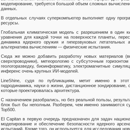
моделирование, требуется большой объем сложных вычислени
данных.
В отдельных случаях суперкомпьютер выполняет одну прогр
ресурсы.
Глобальная климатическая модель с разрешением в один 
уравнения для каждой точки на поверхности планеты, пере
динамика ядерного оружия и гиперзвуковых летательных 
альтернатива вычислениям — физические испытания.
Сюда же можно добавить разработку новых материалов (в
сверхпроводники), метеорологию с субсуточным горизонтом 
геологоразведку, биоинформатику, электромагнитные симуля
инференс очень крупных ИИ-моделей.
LineShine, судя по публикациям, метит именно в этот
гидродинамика, науки о жизни, дистанционное зондирование, 
которые проектировалась архитектура.
С назначением разобрались, но без реальной пользы, резуль
блок был бы неполным. Разберем, чем именно занимаются с
Top500.
El Capitan в первую очередь предназначен для задач нацио
моделирование и обеспечение безопасности ядерного арсен
испытаний. Кроме того, он используется для исследования но