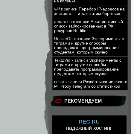
на коленке
v4f
к записи
Перебор IP-адресов на
хостинге — и как с этим бороться
amarakin
к записи
Альтернативный
список заблокированных в РФ
ресурсов Re:filter
ResizeOn
к записи
Эксперименты с
тиграми и другие способы
преподавать программирование
студентам, которым скучно
Text2Vid
к записи
Эксперименты с
тиграми и другие способы
преподавать программирование
студентам, которым скучно
всым
к записи
Развёртывание своего
MTProxy Telegram со статистикой
РЕКОМЕНДУЕМ
REG.RU
надежный хостинг