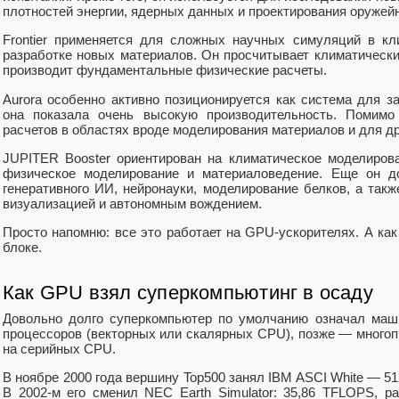
плотностей энергии, ядерных данных и проектирования оружей
Frontier применяется для сложных научных симуляций в кл
разработке новых материалов. Он просчитывает климатически
производит фундаментальные физические расчеты.
Aurora особенно активно позиционируется как система для за
она показала очень высокую производительность. Помим
расчетов в областях вроде моделирования материалов и для д
JUPITER Booster ориентирован на климатическое моделирова
физическое моделирование и материаловедение. Еще он д
генеративного ИИ, нейронауки, моделирование белков, а так
визуализацией и автономным вождением.
Просто напомню: все это работает на GPU-ускорителях. А ка
блоке.
Как GPU взял суперкомпьютинг в осаду
Довольно долго суперкомпьютер по умолчанию означал маш
процессоров (векторных или скалярных CPU), позже — много
на серийных CPU.
В ноябре 2000 года вершину Top500 занял IBM ASCI White — 51
В 2002-м его сменил NEC Earth Simulator: 35,86 TFLOPS, 