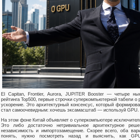
El Capitan, Frontier, Aurora, JUPITER Booster — четыре 
рейтинга Top500, первые строчки суперкомпьютерной табели о 
ускорение. Это архитектурный консенсус, который формирова
стал самоочевидным: хочешь эксамасштаб — используй GPU.
На этом фоне Китай объявляет о суперкомпьютере исключитель
Это либо достаточно нетривиальное архитектурное реше
независимость и импортозамещение. Скорее всего, оба вар
понять, нужно посмотреть назад и выяснить, как G