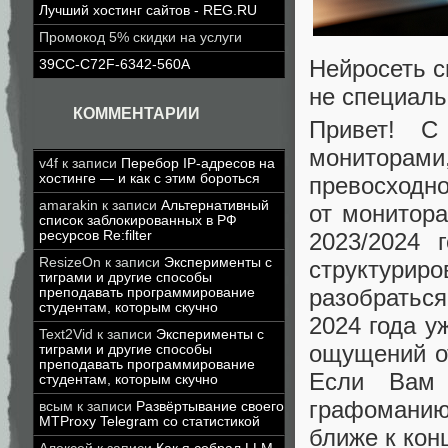
Лучший хостинг сайтов - REG.RU
Промокод 5% скидки на услуги
Нейросеть с
39CC-C72F-6342-560A
не специаль
КОММЕНТАРИИ
Привет! С
мониторами
v4f
к записи
Перебор IP-адресов на
хостинге — и как с этим бороться
превосходн
amarakin
к записи
Альтернативный
от монитора
список заблокированных в РФ
2023/2024 
ресурсов Re:filter
ResizeOn
к записи
Эксперименты с
структурир
тиграми и другие способы
разобратьс
преподавать программирование
студентам, которым скучно
2024 года у
Text2Vid
к записи
Эксперименты с
ощущений от
тиграми и другие способы
преподавать программирование
Если Вам 
студентам, которым скучно
графоманию
всым
к записи
Развёртывание своего
MTProxy Telegram со статистикой
ближе к кон