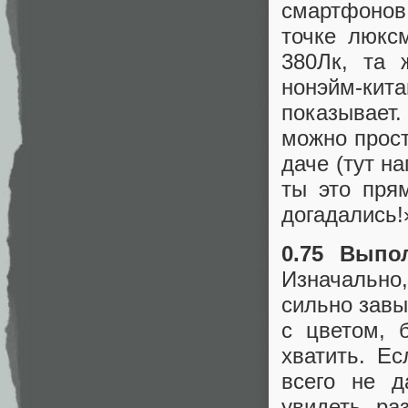
смартфонов
точке люкс
380Лк, та 
нонэйм-ки
показывает
можно прост
даче (тут н
ты это пря
догадались!»
0.75 Выпо
Изначально
сильно завы
с цветом, 
хватить. Е
всего не д
увидеть ра