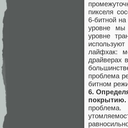
промежуто
пикселя со
6-битной на
уровне мы 
уровне тра
использую
лайфхак: м
драйверах в
большинст
проблема ре
битном режи
6. Определ
покрытию.
проблема.
утомляемо
равносиль