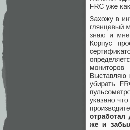
FRC уже как 
Захожу в ин
глянцевый м
знаю и мне
Корпус про
сертификат
определяе
мониторов
Выставляю в
убирать FR
пульсометро
указано что
производит
отработал 
же и забы