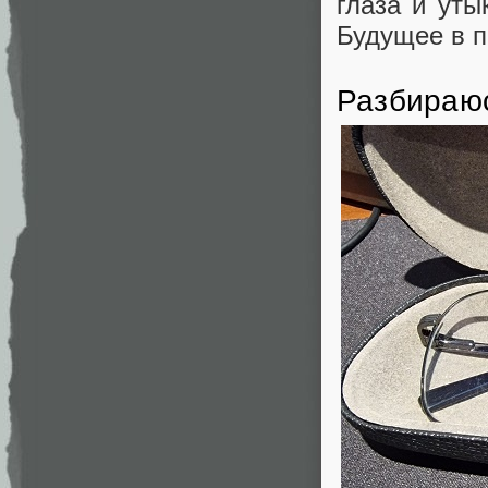
глаза и уты
Будущее в п
Разбираюс