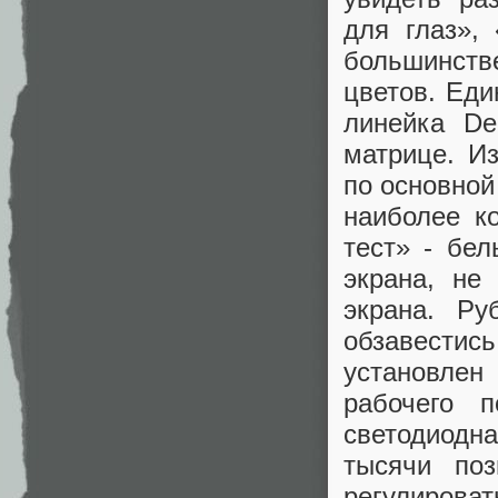
для глаз»,
большинст
цветов. Еди
линейка De
матрице. И
по основной
наиболее к
тест» - бе
экрана, не
экрана. Р
обзавестис
установле
рабочего 
светодиодн
тысячи по
регулирова