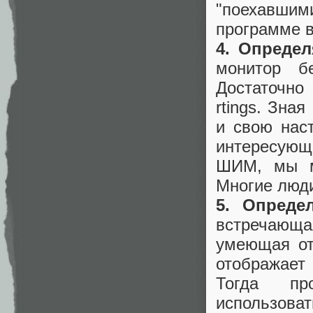
"поехавшим
программе в
4. Опреде
монитор б
Достаточно
rtings. Зна
и свою нас
интересующ
ШИМ, мы м
Многие люд
5. Опреде
встречающа
умеющая от
отображает
Тогда про
использо