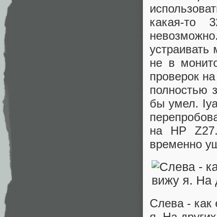
использоват
какая-то 
невозможно
устраивать 
не в монит
проверок на
полностью з
бы умел. Iy
перепробов
на HP Z27
временно у
Слева - как 
я. На други