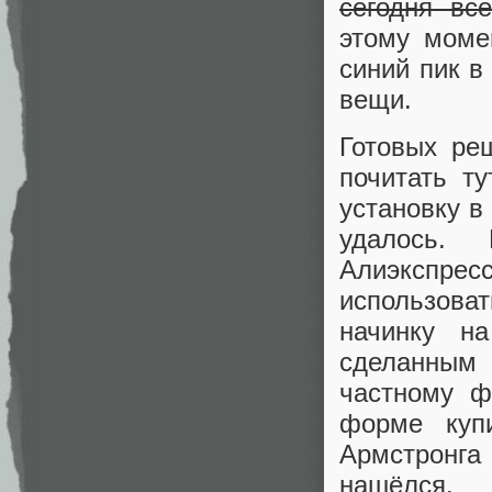
сегодня вс
этому моме
синий пик в
вещи.
Готовых ре
почитать т
установку в
удалось.
Алиэкспре
использоват
начинку на
сделанным 
частному ф
форме купи
Армстронга 
нашёлся.