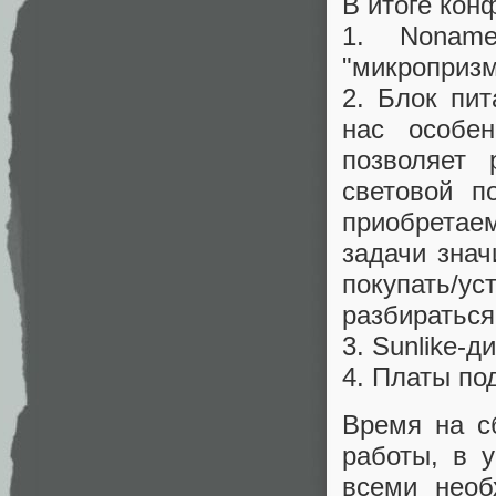
В итоге кон
1. Noname
"микропризм
2. Блок пи
нас особе
позволяет 
световой п
приобретаем
задачи знач
покупать/
разбираться
3. Sunlike-
4. Платы по
Время на с
работы, в у
всеми необ