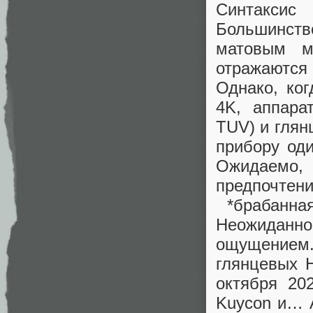
Синтаксис
Большинст
матовым м
отражаютс
Однако, ког
4K, аппара
TUV) и глян
прибору од
Ожидаемо,
предпочтен
*брабанная
Неожиданно
ощущением.
глянцевых 
октября 20
Kuycon и… A