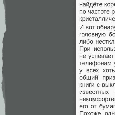
найдёте ко
по частоте 
кристалличе
И вот обнар
головную бо
либо неоткл
При исполь
не успевает
телефонам у
у всех хот
общий приз
книги с вык
известных 
некомфорте
его от бума
Похоже, одн