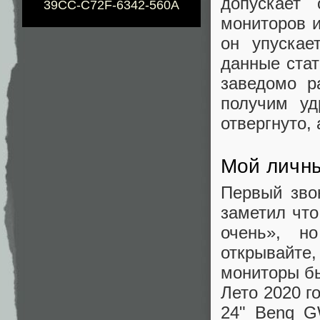
допускает 
39CC-C72F-6342-560A
мониторов и
он упускае
данные стат
заведомо р
получим уд
отвергнуто, 
Мой личн
Первый зво
заметил что
очень», н
открывайте
мониторы б
Лето 2020 г
24" Benq G