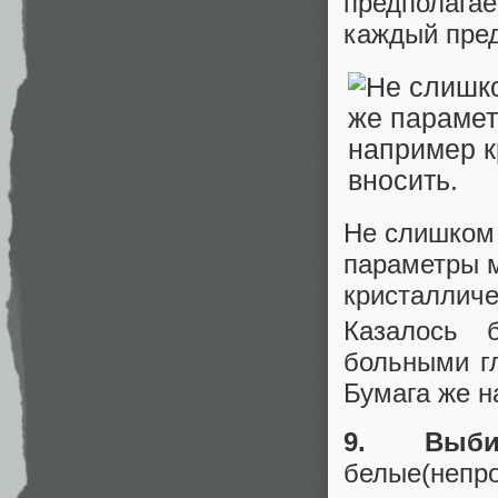
предполаг
каждый пред
Не слишком 
параметры м
кристалличе
Казалось 
больными гл
Бумага же н
9. Выби
белые(непр