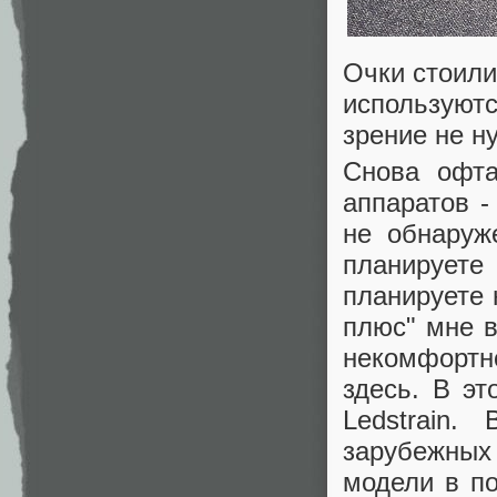
Очки стоили
используютс
зрение не н
Снова офта
аппаратов -
не обнаруж
планируете
планируете 
плюс" мне в
некомфортн
здесь. В э
Ledstrain
зарубежны
модели в по