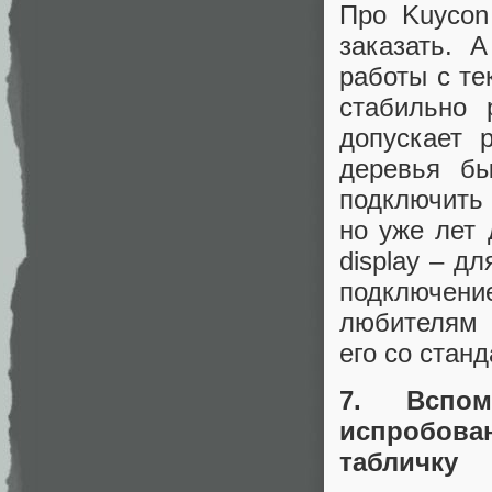
Про Kuycon
заказать. 
работы с те
стабильно
допускает 
деревья б
подключить 
но уже лет 
display – д
подключени
любителям 
его со стан
7. Вспо
испробова
табличку