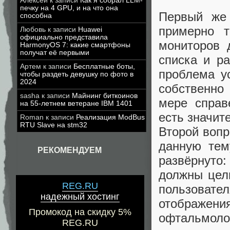
Алексей
к записи
Как я собрал LLM-
печку на 4 GPU, и на что она
Первый же 
способна
примерно т
Любовь
к записи
Huawei
официально представила
мониторов 
HarmonyOS 7: какие смартфоны
получат её первыми
списка и р
Артем
к записи
Бесплатные боты,
проблема ус
чтобы раздеть девушку по фото в
2024
собственно 
sasha
к записи
Майнинг биткоинов
мере справ
на 55-летнем ветеране IBM 1401
есть значит
Roman
к записи
Реализация ModBus
RTU Slave на stm32
Второй вопр
данную тем
РЕКОМЕНДУЕМ
развёрнуто
должны цел
REG.RU
пользовател
надежный хостинг
отображени
Промокод на скидку 5%
офтальмоло
REG.RU