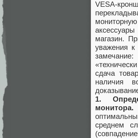
VESA-кронш
перекладыв
мониторну
аксессуары
магазин. Пр
уважения к
замечание
«технически
сдача това
наличия в
доказывание
1. Опред
монитора
оптимальны
среднем сл
(совпадени