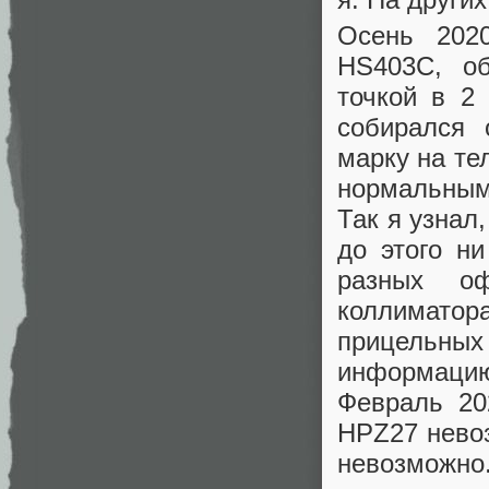
Осень 2020
HS403C, об
точкой в 2
собирался 
марку на те
нормальным 
Так я узнал
до этого н
разных оф
коллимато
прицельных
информацию
Февраль 20
HPZ27 невоз
невозможно