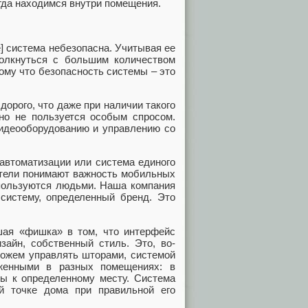
гда находимся внутри помещения.
е] система небезопасна. Учитывая ее
толкнуться с большим количеством
тому что безопасность системы – это
дорого, что даже при наличии такого
но не пользуется особым спросом.
видеооборудованию и управлению со
автоматизации или система единого
ители понимают важность мобильных
используются людьми. Наша компания
систему, определенный бренд. Это
шая «фишка» в том, что интерфейс
зайн, собственный стиль. Это, во-
 можем управлять шторами, системой
оженными в разных помещениях: в
ны к определенному месту. Система
ой точке дома при правильной его