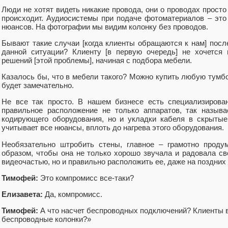
Люди не хотят видеть никакие провода, они о проводах просто
происходит. Аудиосистемы при подаче фотоматериалов – это 
нюансов. На фотографии мы видим колонку без проводов.
Бывают такие случаи [когда клиенты обращаются к нам] посл
данной ситуации? Клиенту [в первую очередь] не хочется 
решений [этой проблемы], начиная с подбора мебели.
Казалось бы, что в мебели такого? Можно купить любую тумбоч
будет замечательно.
Не все так просто. В нашем бизнесе есть специализирован
правильное расположение не только аппаратов, так назыв
кодирующего оборудования, но и укладки кабеля в скрытые
учитывает все нюансы, вплоть до нагрева этого оборудования.
Необязательно штробить стены, главное – грамотно продум
образом, чтобы она не только хорошо звучала и радовала св
видеочастью, но и правильно расположить ее, даже на поздних
Тимофей:
Это компромисс все-таки?
Елизавета:
Да, компромисс.
Тимофей:
А что насчет беспроводных подключений? Клиенты в
беспроводные колонки?»