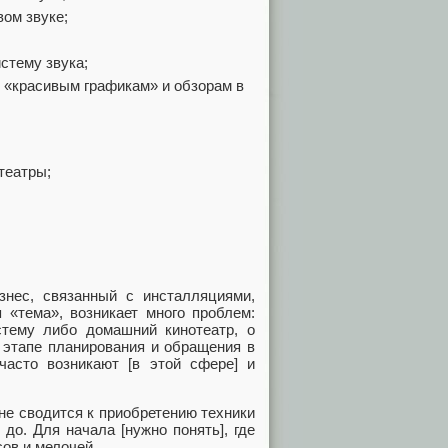
ом звуке;
стему звука;
ь «красивым графикам» и обзорам в
театры;
нес, связанный с инсталляциями,
я «тема», возникает много проблем:
стему либо домашний кинотеатр, о
 этапе планирования и обращения в
 часто возникают [в этой сфере] и
 не сводится к приобретению техники
до. Для начала [нужно понять], где
сов и мелочей.