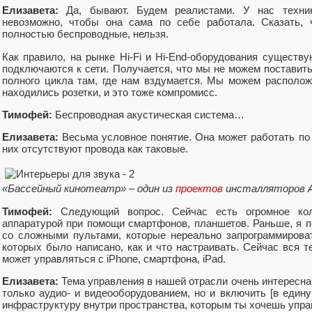
Елизавета:
Да, бывают. Будем реалистами. У нас техник
невозможно, чтобы она сама по себе работала. Сказать, 
полностью беспроводные, нельзя.
Как правило, на рынке Hi-Fi и Hi-End-оборудования существ
подключаются к сети. Получается, что мы не можем поставит
полного цикла там, где нам вздумается. Мы можем располож
находились розетки, и это тоже компромисс.
Тимофей:
Беспроводная акустическая система…
Елизавета:
Весьма условное понятие. Она может работать по э
них отсутствуют провода как таковые.
«Бассейный кинотеатр» – один из
проектов
инсталляторов 
Тимофей:
Следующий вопрос. Сейчас есть огромное кол
аппаратурой при помощи смартфонов, планшетов. Раньше, я 
со сложными пультами, которые нереально запрограммирова
которых было написано, как и что настраивать. Сейчас вся т
может управляться с iPhone, смартфона, iPad.
Елизавета:
Тема управления в нашей отрасли очень интересна
только аудио- и видеооборудованием, но и включить [в един
инфраструктуру внутри пространства, которым ты хочешь упра