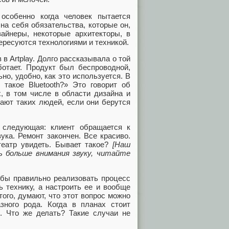
особенно когда человек пытается
 на себя обязательства, которые он,
айнеры, некоторые архитекторы, в
ересуются технологиями и техникой.
в Artplay. Долго рассказывала о той
ботает. Продукт был беспроводной,
ьно, удобно, как это используется. В
 такое Bluetooth?» Это говорит об
, в том числе в области дизайна и
ают таких людей, если они берутся
 следующая: клиент обращается к
ука. Ремонт закончен. Все красиво.
театр увидеть. Бывает такое?
[Наш
 больше внимания звуку, читайте
обы правильно реализовать процесс
ь технику, а настроить ее и вообще
того, думают, что этот вопрос можно
ного рода. Когда в планах стоит
н. Что же делать? Такие случаи не