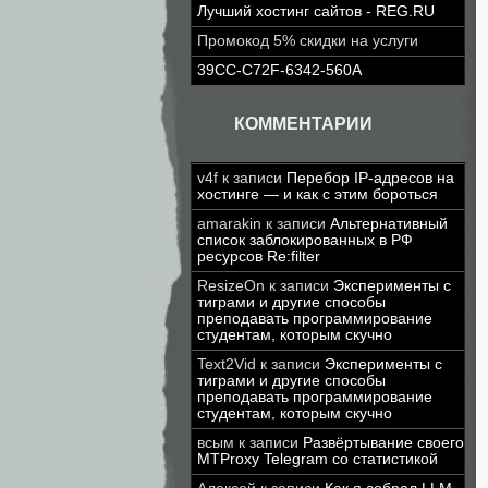
Лучший хостинг сайтов - REG.RU
Промокод 5% скидки на услуги
39CC-C72F-6342-560A
КОММЕНТАРИИ
v4f
к записи
Перебор IP-адресов на
хостинге — и как с этим бороться
amarakin
к записи
Альтернативный
список заблокированных в РФ
ресурсов Re:filter
ResizeOn
к записи
Эксперименты с
тиграми и другие способы
преподавать программирование
студентам, которым скучно
Text2Vid
к записи
Эксперименты с
тиграми и другие способы
преподавать программирование
студентам, которым скучно
всым
к записи
Развёртывание своего
MTProxy Telegram со статистикой