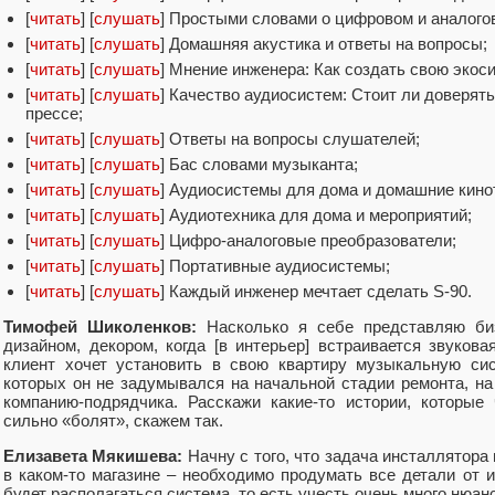
[
читать
] [
слушать
] Простыми словами о цифровом и аналогов
[
читать
] [
слушать
] Домашняя акустика и ответы на вопросы;
[
читать
] [
слушать
] Мнение инженера: Как создать свою экоси
[
читать
] [
слушать
] Качество аудиосистем: Стоит ли доверят
прессе;
[
читать
] [
слушать
] Ответы на вопросы слушателей;
[
читать
] [
слушать
] Бас словами музыканта;
[
читать
] [
слушать
] Аудиосистемы для дома и домашние кино
[
читать
] [
слушать
] Аудиотехника для дома и мероприятий;
[
читать
] [
слушать
] Цифро-аналоговые преобразователи;
[
читать
] [
слушать
] Портативные аудиосистемы;
[
читать
] [
слушать
] Каждый инженер мечтает сделать S-90.
Тимофей Шиколенков:
Насколько я себе представляю биз
дизайном, декором, когда [в интерьер] встраивается звукова
клиент хочет установить в свою квартиру музыкальную си
которых он не задумывался на начальной стадии ремонта, на
компанию-подрядчика. Расскажи какие-то истории, которые
сильно «болят», скажем так.
Елизавета Мякишева:
Начну с того, что задача инсталлятора
в каком-то магазине – необходимо продумать все детали от и 
будет располагаться система, то есть учесть очень много нюан