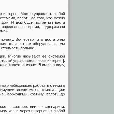
з интернет. Можно управлять любой
стемами, вплоть до того, что можно
 дом. И дом будет встречать вас и
в определенное время, поддерживая
ома».
почему. Во-первых, это достаточно
ьшим количеством оборудования мы
м стоимость больше.
ции. Многие называют ее системой
который управляется через интернет],
ожно «влезть» извне. Я имею в виду,
лько небезопасно работать с ними в
реимущество системы автоматизации:
ые необходимы хозяину, вплоть до
ься в соответствии со сценарием,
мом извне через интернет из любой