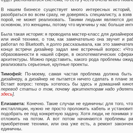
В нашем бизнесе существует много интересных историй, 
разобраться во всем сразу, не доверяясь специалисту, а взяв
порой, не может реализовать. Такими людьми являются диз
основном, это женщины, потому что мужчины у нас больше инт
Была такая история: я проводила мастер-класс для дизайнеров 
или иной технике, о том, как замечательно она звучит и ра
работал по Bluetooth, я долго рассказывала, как это замечател
конце встречи дизайнер задал мне встречный вопрос: «Что
образованности в нашей сфере, в околотематических сферах
архитектуры. Можно представить, какого рода проблемы ожид
реализовать серьезные, крупные проекты.
Тимофей:
По-моему, самая частая проблема должна быть
дизайнеру, а дизайнер не пытается ничего сделать в плане зв
Встает вопрос: теперь хотелось бы здесь и домашний кино
перевод статьи о том, почему архитекторам надо уделять
здесь
].
Елизавета:
Конечно. Такие случаи не единичны: для того, чт
инсталляции, нужно не просто проложить кабель и установит
подобрать ее под конкретную задачу. Хотя люди, не понимая э
отложить на потом. А вот потом начинаются проблемы раз
приобретение техники, или она уже есть, а ремонт законче
единичны.