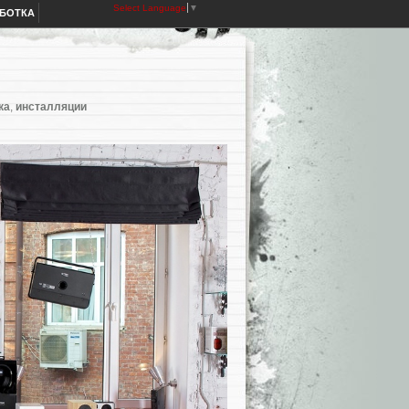
Select Language
▼
АБОТКА
ка
,
инсталляции