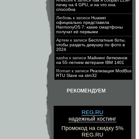
Алексей
к записи
Как я собрал LLM-
печку на 4 GPU, и на что она
способна
Любовь
к записи
Huawei
официально представила
HarmonyOS 7: какие смартфоны
получат её первыми
Артем
к записи
Бесплатные боты,
чтобы раздеть девушку по фото в
2024
sasha
к записи
Майнинг биткоинов
на 55-летнем ветеране IBM 1401
Roman
к записи
Реализация ModBus
RTU Slave на stm32
РЕКОМЕНДУЕМ
REG.RU
надежный хостинг
Промокод на скидку 5%
REG.RU