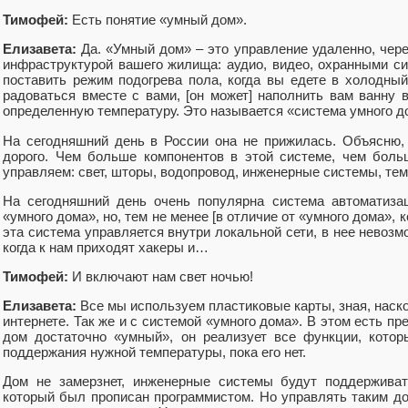
Тимофей:
Есть понятие «умный дом».
Елизавета:
Да. «Умный дом» – это управление удаленно, чере
инфраструктурой вашего жилища: аудио, видео, охранными си
поставить режим подогрева пола, когда вы едете в холодный
радоваться вместе с вами, [он может] наполнить вам ванну 
определенную температуру. Это называется «система умного д
На сегодняшний день в России она не прижилась. Объясню, 
дорого. Чем больше компонентов в этой системе, чем бол
управляем: свет, шторы, водопровод, инженерные системы, те
На сегодняшний день очень популярна система автоматиза
«умного дома», но, тем не менее [в отличие от «умного дома», 
эта система управляется внутри локальной сети, в нее невозм
когда к нам приходят хакеры и…
Тимофей:
И включают нам свет ночью!
Елизавета:
Все мы используем пластиковые карты, зная, наско
интернете. Так же и с системой «умного дома». В этом есть п
дом достаточно «умный», он реализует все функции, котор
поддержания нужной температуры, пока его нет.
Дом не замерзнет, инженерные системы будут поддерживат
который был прописан программистом. Но управлять таким до