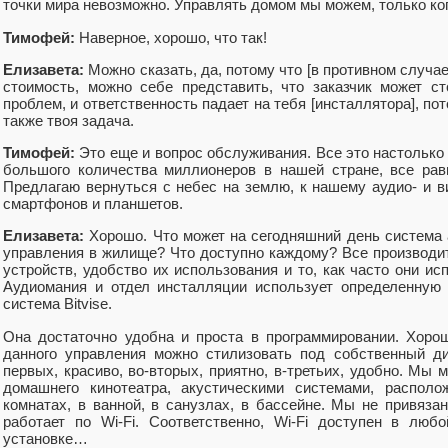
точки мира невозможно. Управлять домом мы можем, только ко
Тимофей:
Наверное, хорошо, что так!
Елизавета:
Можно сказать, да, потому что [в противном случа
стоимость, можно себе представить, что заказчик может с
проблем, и ответственность падает на тебя [инсталлятора], по
также твоя задача.
Тимофей:
Это еще и вопрос обслуживания. Все это настолько 
большого количества миллионеров в нашей стране, все рав
Предлагаю вернуться с небес на землю, к нашему аудио- и 
смартфонов и планшетов.
Елизавета:
Хорошо. Что может на сегодняшний день система 
управления в жилище? Что доступно каждому? Все производ
устройств, удобство их использования и то, как часто они 
Аудиомания и отдел инсталляции использует определенную 
система Bitvise.
Она достаточно удобна и проста в программировании. Хоро
данного управления можно стилизовать под собственный ди
первых, красиво, во-вторых, приятно, в-третьих, удобно. Мы
домашнего кинотеатра, акустическими системами, распол
комнатах, в ванной, в санузлах, в бассейне. Мы не привяза
работает по Wi-Fi. Соответственно, Wi-Fi доступен в люб
установке…