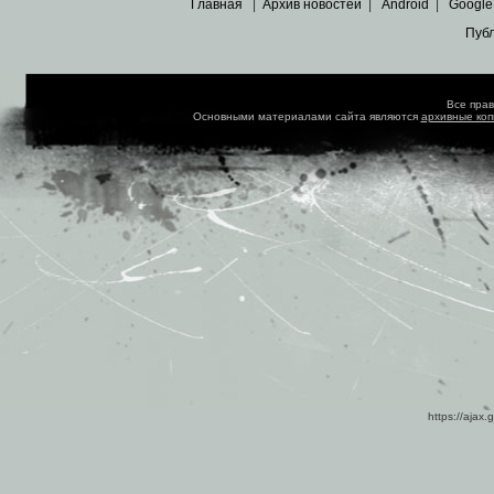
Главная
|
Архив новостей
|
Android
|
Google
Пуб
Все пра
Основными материалами сайта являются
архивные ко
https://ajax.