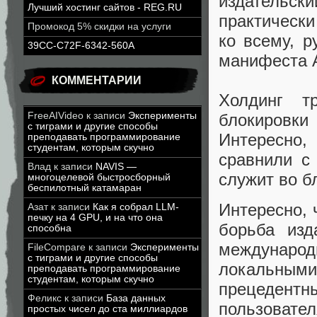
издательски
Лучший хостинг сайтов - REG.RU
практическ
Промокод 5% скидки на услуги
ко всему, р
39CC-C72F-6342-560A
манифеста A
КОММЕНТАРИИ
Холдинг т
блокировки
FreeAIVideo
к записи
Эксперименты
с тиграми и другие способы
Интересно,
преподавать программирование
студентам, которым скучно
сравнили с
Влад
к записи
NAVIS —
служит во б
многоцелевой быстросборный
беспилотный катамаран
Интересно, 
Азат
к записи
Как я собрал LLM-
печку на 4 GPU, и на что она
борьба из
способна
международ
FileCompare
к записи
Эксперименты
с тиграми и другие способы
локальным
преподавать программирование
студентам, которым скучно
прецедент
Феликс
к записи
База данных
пользовате
простых чисел до ста миллиардов