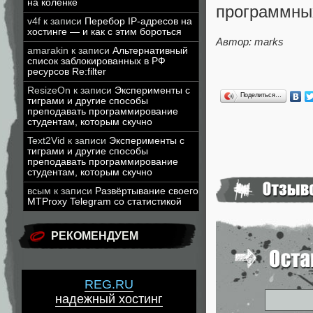
на коленке
программны
v4f
к записи
Перебор IP-адресов на
хостинге — и как с этим бороться
Автор: marks
amarakin
к записи
Альтернативный
список заблокированных в РФ
ресурсов Re:filter
ResizeOn
к записи
Эксперименты с
Поделиться…
тиграми и другие способы
преподавать программирование
студентам, которым скучно
Text2Vid
к записи
Эксперименты с
тиграми и другие способы
преподавать программирование
студентам, которым скучно
всым
к записи
Развёртывание своего
MTProxy Telegram со статистикой
РЕКОМЕНДУЕМ
REG.RU
надежный хостинг