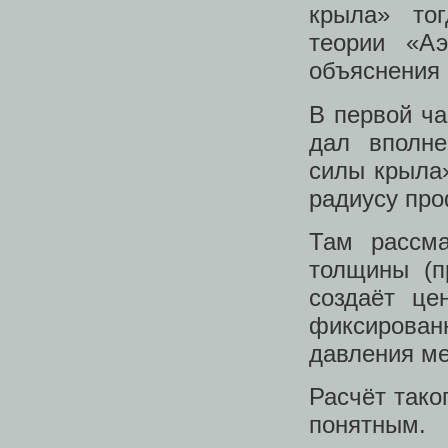
крыла» тог
теории «А
объяснения 
В первой ч
дал вполн
силы крыла
радиусу пр
Там рассма
толщины (п
создаёт це
фиксированн
давления ме
Расчёт тако
понятным.