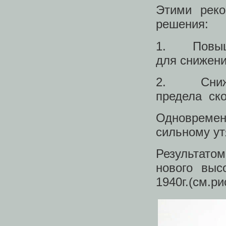
Этими реко
решения:
1. Повышен
для снижени
2. Снижен
предела ско
Одновремен
сильному у
Результато
нового выс
1940г.(см.ри