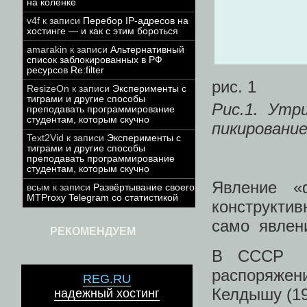
на коленке
v4f
к записи
Перебор IP-адресов на
хостинге — и как с этим бороться
amarakin
к записи
Альтернативный
список заблокированных в РФ
ресурсов Re:filter
рис. 1
ResizeOn
к записи
Эксперименты с
тиграми и другие способы
Рис.1. Утр
преподавать программирование
студентам, которым скучно
пикирование
Text2Vid
к записи
Эксперименты с
тиграми и другие способы
преподавать программирование
студентам, которым скучно
Явление «
всым
к записи
Развёртывание своего
MTProxy Telegram со статистикой
конструкти
само явлени
РЕКОМЕНДУЕМ
В СССР р
распоряжен
REG.RU
Келдышу (19
надежный хостинг