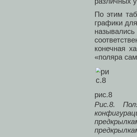
различных у
По этим та
графики для
называлис
соответств
конечная х
«поляра сам
рис.8
Рис.8. По
конфигур
предкрылк
предкрылкам