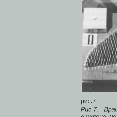
рис.7
Рис.7. Вр
отклонённом