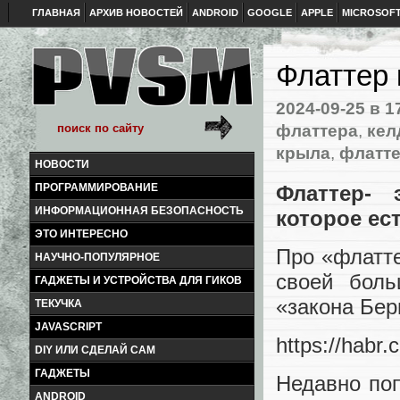
ГЛАВНАЯ
АРХИВ НОВОСТЕЙ
ANDROID
GOOGLE
APPLE
MICROSOF
Флаттер 
2024-09-25
в 1
флаттера
,
ке
крыла
,
флатт
НОВОСТИ
Флаттер- 
ПРОГРАММИРОВАНИЕ
ИНФОРМАЦИОННАЯ БЕЗОПАСНОСТЬ
которое ес
ЭТО ИНТЕРЕСНО
Про «флатте
НАУЧНО-ПОПУЛЯРНОЕ
своей бол
ГАДЖЕТЫ И УСТРОЙСТВА ДЛЯ ГИКОВ
«закона Бер
ТЕКУЧКА
JAVASCRIPT
https://habr.
DIY ИЛИ СДЕЛАЙ САМ
ГАДЖЕТЫ
Недавно поп
ANDROID