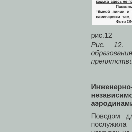
рис.12
Рис. 12. 
образовани
препятстви
Инженерн
независ
аэродинам
Поводом д
послужила 