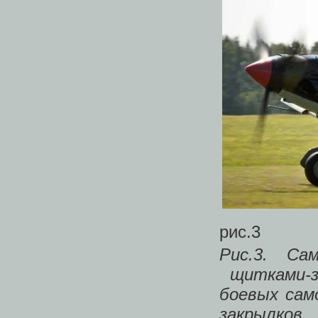
рис.3
Рис.3. Са
щитками-з
боевых сам
закрылко