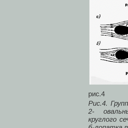
рис.4
Рис.4. Груп
2- овальны
круглого се
б-лопатка т