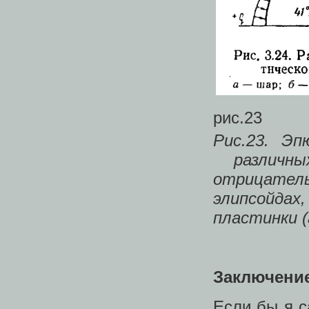
рис.23
Рис.23. Эп
различны
отрицател
элипсойда
пластинки (
Заключение
Если бы я с