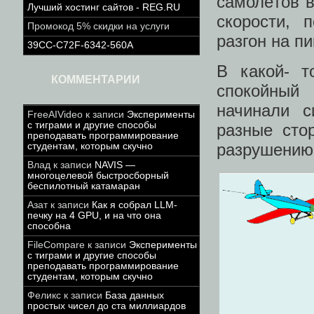
самолётов в
Лучший хостинг сайтов - REG.RU
скорости, 
Промокод 5% скидки на услуги
разгон на п
39CC-C72F-6342-560A
В какой- т
КОММЕНТАРИИ
спокойный 
начинали с
FreeAIVideo
к записи
Эксперименты
с тиграми и другие способы
разные сто
преподавать программирование
разрушению 
студентам, которым скучно
Влад
к записи
NAVIS —
многоцелевой быстросборный
беспилотный катамаран
Азат
к записи
Как я собрал LLM-
печку на 4 GPU, и на что она
способна
FileCompare
к записи
Эксперименты
с тиграми и другие способы
преподавать программирование
студентам, которым скучно
Феликс
к записи
База данных
простых чисел до ста миллиардов