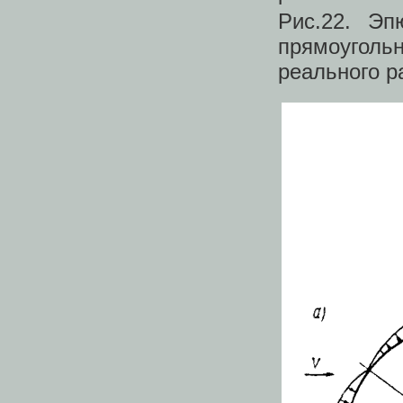
Рис.22. Э
прямоугол
реального р