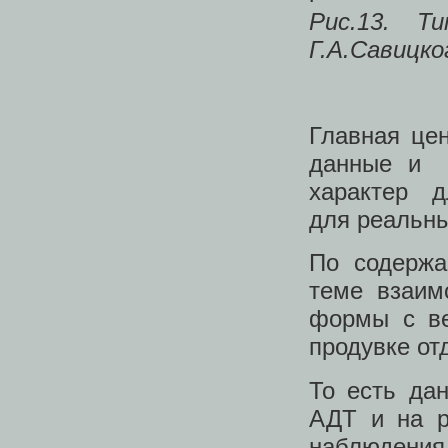
Рис.13. Т
Г.А.Савицког
Главная цен
данные и 
характер д
для реальны
По содержа
теме взаим
формы с ве
продувке от
То есть да
АДТ и на р
наблюдения 