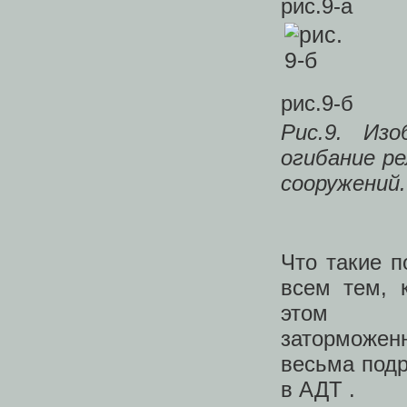
рис.9-а
рис.9-б
Рис.9. Из
огибание р
сооружений.
Что такие п
всем тем, 
этом так
заторможен
весьма подр
в АДТ .