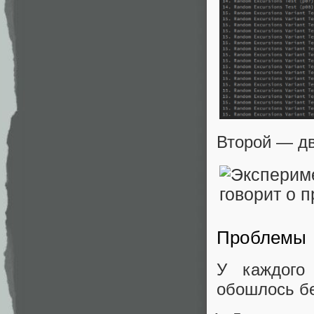
Второй — дв
Проблемы
У каждого
обошлось без