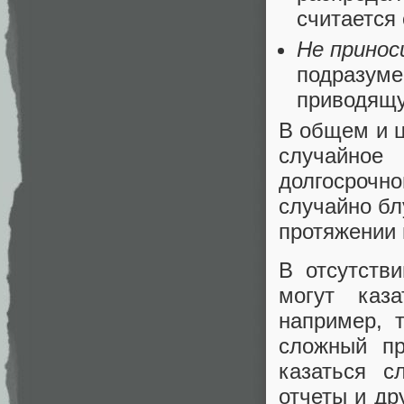
считается
Не принос
подразуме
приводящую
В общем и ц
случайное
долгосрочно
случайно бл
протяжении 
В отсутств
могут каз
например, 
сложный пр
казаться с
отчеты и др