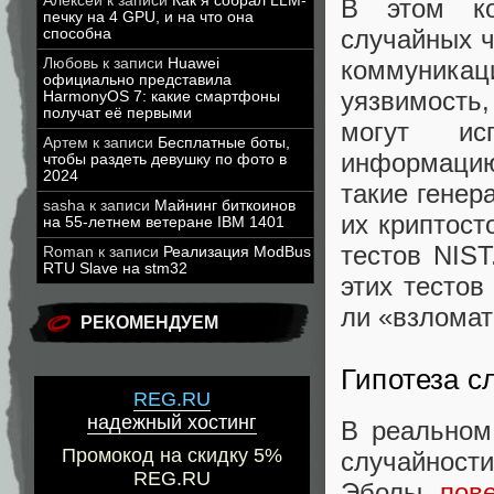
Алексей
к записи
Как я собрал LLM-
В этом ко
печку на 4 GPU, и на что она
случайных 
способна
коммуника
Любовь
к записи
Huawei
официально представила
уязвимость
HarmonyOS 7: какие смартфоны
получат её первыми
могут ис
Артем
к записи
Бесплатные боты,
информацию
чтобы раздеть девушку по фото в
2024
такие генер
sasha
к записи
Майнинг биткоинов
их криптост
на 55-летнем ветеране IBM 1401
тестов NIS
Roman
к записи
Реализация ModBus
RTU Slave на stm32
этих тестов
ли «взломат
РЕКОМЕНДУЕМ
Гипотеза с
REG.RU
надежный хостинг
В реальном
Промокод на скидку 5%
случайност
REG.RU
Эболы,
пов