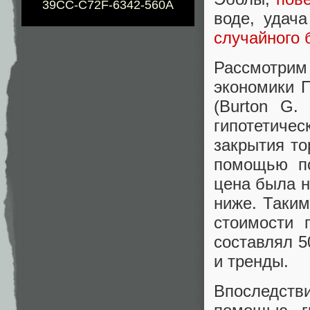
39CC-C72F-6342-560A
воде, удача
случайного 
Рассмотри
экономики 
(Burton G.
гипотетичес
закрытия то
помощью по
цена была н
ниже. Таким
стоимости 
составлял 
и тренды.
Впоследст