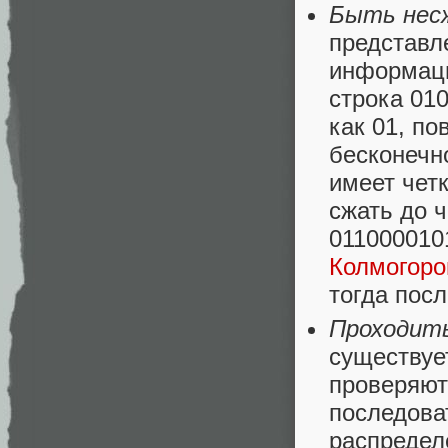
Быть нес
представл
информаци
строка 01
как 01, по
бесконечн
имеет четк
сжать до ч
011000010
Колмогоро
тогда пос
Проходит
существуе
проверяют
последова
распредел