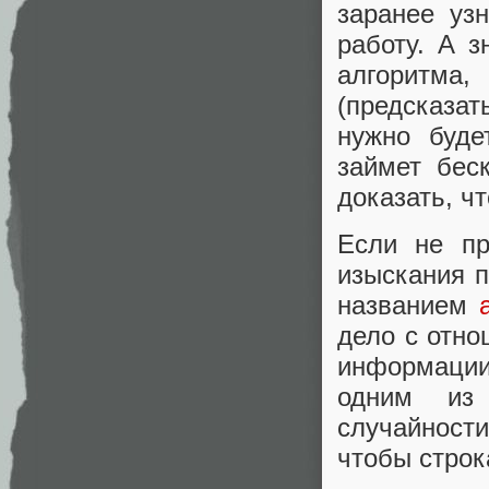
заранее уз
работу. А з
алгоритм
(предсказа
нужно буде
займет бес
доказать, ч
Если не пр
изыскания п
названием
дело с отн
информации
одним из 
случайности
чтобы строк