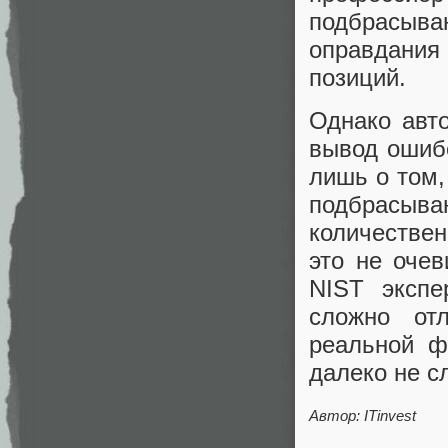
подбрасыв
оправдани
позиций.
Однако авто
вывод ошибо
лишь о том,
подбрасыва
количестве
это не оче
NIST экспе
сложно от
реальной ф
далеко не с
Автор: ITinvest