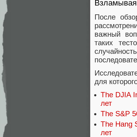
Взламывая
После обзо
рассмотрени
важный воп
таких тест
случайн
последовате
Исследоват
для которог
The DJIA I
лет
The S&P 50
The Hang S
лет