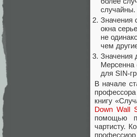
более слу
случайны.
Значения 
окна серье
не одинак
чем други
Значения 
Мерсенна 
для SIN-г
В начале с
профессора
книгу «Случ
Down Wall S
помощью п
чартисту. К
профессио