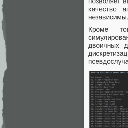
позволяет в
качество а
независимы
Кроме то
симулирова
двоичных д
дискретиза
псевдослуча