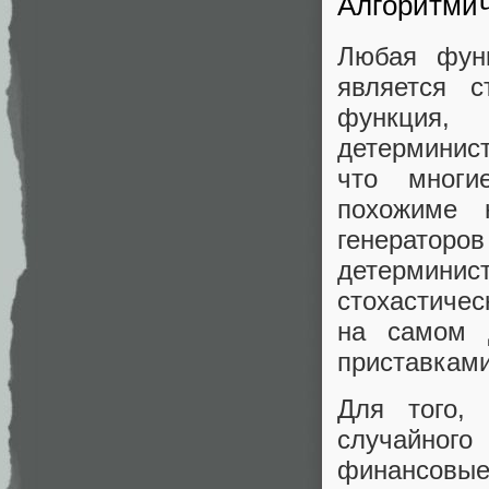
Алгоритмич
Любая функ
является с
функция, 
детерминис
что многи
похожиме 
генерато
детермини
стохастиче
на самом 
приставкам
Для того, 
случайного
финансовые 