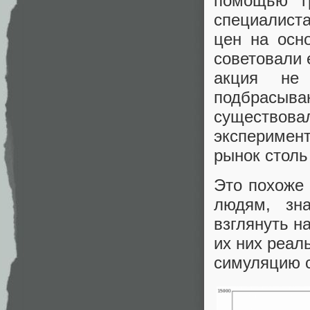
помощью г
специалист
цен на осн
советовали 
акция не
подбрасыван
существовал
эксперимен
рынок столь
Это похоже 
людям, зн
взглянуть н
их них реал
симуляцию 