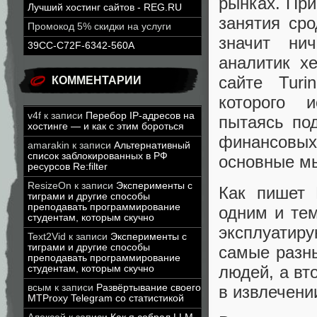
рынках. При
Лучший хостинг сайтов - REG.RU
занятия ср
Промокод 5% скидки на услуги
значит нич
39CC-C72F-6342-560A
аналитик х
сайте Turi
КОММЕНТАРИИ
которого и
v4f
к записи
Перебор IP-адресов на
пытаясь под
хостинге — и как с этим бороться
финансовы
amarakin
к записи
Альтернативный
список заблокированных в РФ
основные мы
ресурсов Re:filter
ResizeOn
к записи
Эксперименты с
Как пишет 
тиграми и другие способы
преподавать программирование
одним и те
студентам, которым скучно
эксплуатиру
Text2Vid
к записи
Эксперименты с
тиграми и другие способы
самые разн
преподавать программирование
людей, а вт
студентам, которым скучно
в извлечени
всым
к записи
Развёртывание своего
MTProxy Telegram со статистикой