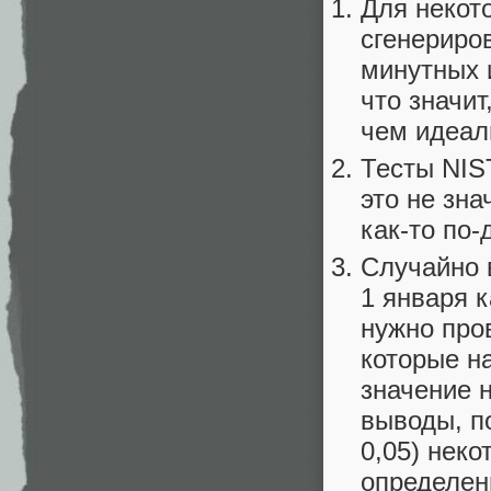
Для некот
сгенериро
минутных 
что значит
чем идеал
Тесты NIS
это не зн
как-то по-
Случайно 
1 января к
нужно про
которые н
значение 
выводы, по
0,05) нек
определен