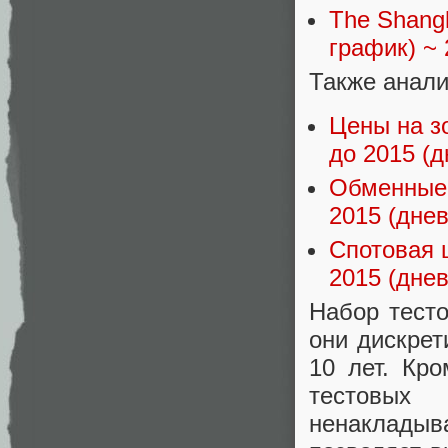
The Shangh
график) ~ 
Также анали
Цены на з
до 2015 (д
Обменные 
2015 (днев
Спотовая 
2015 (днев
Набор тест
они дискрет
10 лет. Кро
тестовы
ненакладыв