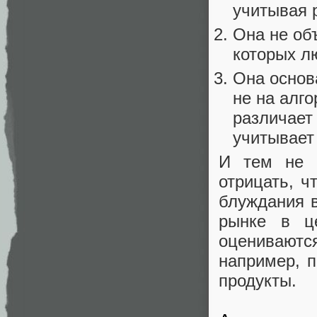
учитывая 
Она не об
которых л
Она основ
не на алго
различает
учитывает
И тем не м
отрицать, ч
блуждания 
рынке в ц
оценивают
например, 
продукты.