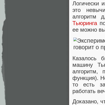
Логически и
это невыч
алгоритм 
Тьюринга
по
ее можно в
Казалось б
машину Тью
алгоритм, 
функция). Н
то есть за
работать ве
Доказано, ч