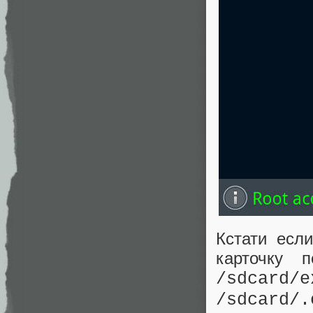
Кстати есл
карточку 
/sdcard/e
/sdcard/.