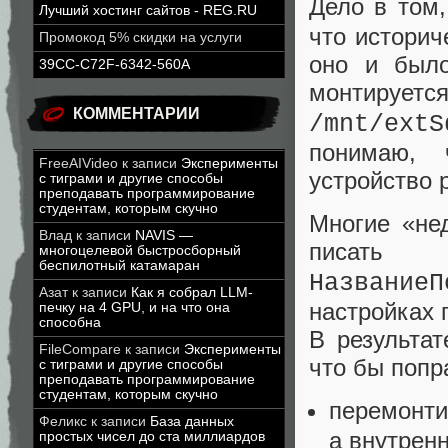
Дело в том,
Лучший хостинг сайтов - REG.RU
что историч
Промокод 5% скидки на услуги
оно и было
39CC-C72F-6342-560A
монтируетс
КОММЕНТАРИИ
/mnt/extS
понимаю, 
FreeAIVideo
к записи
Эксперименты
устройство р
с тиграми и другие способы
преподавать программирование
студентам, которым скучно
Многие «не
Влад
к записи
NAVIS —
писать
многоцелевой быстросборный
беспилотный катамаран
НазваниеП
Азат
к записи
Как я собрал LLM-
настройках 
печку на 4 GPU, и на что она
способна
В результа
FileCompare
к записи
Эксперименты
что бы попр
с тиграми и другие способы
преподавать программирование
студентам, которым скучно
перемонти
Феликс
к записи
База данных
а внутрен
простых чисел до ста миллиардов