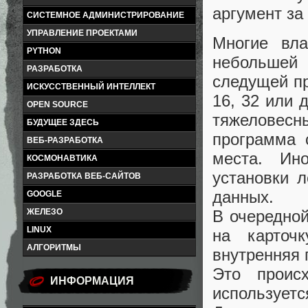
аргумент за 
СИСТЕМНОЕ АДМИНИСТРИРОВАНИЕ
УПРАВЛЕНИЕ ПРОЕКТАМИ
Многие вл
PYTHON
небольшей 
РАЗРАБОТКА
следущей пр
ИСКУССТВЕННЫЙ ИНТЕЛЛЕКТ
16, 32 или 
OPEN SOURCE
тяжеловесн
БУДУЩЕЕ ЗДЕСЬ
программа 
ВЕБ-РАЗРАБОТКА
места. Ин
КОСМОНАВТИКА
установки л
РАЗРАБОТКА ВЕБ-САЙТОВ
данных.
GOOGLE
В очередной
ЖЕЛЕЗО
LINUX
на карточ
АЛГОРИТМЫ
внутренняя 
Это проис
ИНФОРМАЦИЯ
используетс