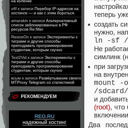
на коленке
настройках
v4f
к записи
Перебор IP-адресов на
теперь уж
хостинге — и как с этим бороться
amarakin
к записи
Альтернативный
создать с
список заблокированных в РФ
ресурсов Re:filter
нужно, на
ResizeOn
к записи
Эксперименты с
ln -sf 
тиграми и другие способы
преподавать программирование
Не работа
студентам, которым скучно
симлинк (н
Text2Vid
к записи
Эксперименты с
тиграми и другие способы
при загру
преподавать программирование
студентам, которым скучно
на внутре
всым
к записи
Развёртывание своего
mount -
MTProxy Telegram со статистикой
/sdcard
РЕКОМЕНДУЕМ
и добавить
(root)
, что
включении
REG.RU
надежный хостинг
Два послед