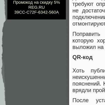
Промокод на скидку 5%
требуют опр
REG.RU
не достато
39CC-C72F-6342-560A
подключен
отмонтируютс
Поправить
которую хо
выложил на
QR-код
Хоть публ
неискушен
пояснений. К
врядли прой
После уст