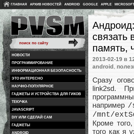
ГЛАВНАЯ
АРХИВ НОВОСТЕЙ
ANDROID
GOOGLE
APPLE
MICROSOF
Андроид:
связать 
память, 
НОВОСТИ
2013-02-19
в 1
ПРОГРАММИРОВАНИЕ
android
,
полез
ИНФОРМАЦИОННАЯ БЕЗОПАСНОСТЬ
Сразу огов
ЭТО ИНТЕРЕСНО
НАУЧНО-ПОПУЛЯРНОЕ
link2sd. 
ГАДЖЕТЫ И УСТРОЙСТВА ДЛЯ ГИКОВ
программны
ТЕКУЧКА
например
/
JAVASCRIPT
/mnt/extS
DIY ИЛИ СДЕЛАЙ САМ
Кроме того
ГАДЖЕТЫ
того как я 
ANDROID