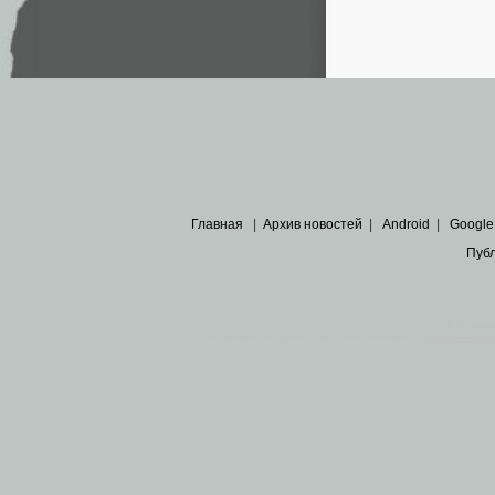
Главная
|
Архив новостей
|
Android
|
Google
Пуб
Все пра
Основными материалами сайта являются
архивные ко