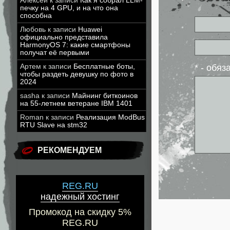
Алексей
к записи
Как я собрал LLM-
печку на 4 GPU, и на что она
способна
Любовь
к записи
Huawei
официально представила
HarmonyOS 7: какие смартфоны
получат её первыми
* - обя
Артем
к записи
Бесплатные боты,
чтобы раздеть девушку по фото в
2024
sasha
к записи
Майнинг биткоинов
на 55-летнем ветеране IBM 1401
Roman
к записи
Реализация ModBus
RTU Slave на stm32
РЕКОМЕНДУЕМ
REG.RU
надежный хостинг
Промокод на скидку 5%
REG.RU