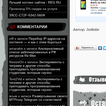
Лучший хостинг сайтов - REG.RU
Промокод 5% скидки на услуги
39CC-C72F-6342-560A
КОММЕНТАРИИ
Автор: Jeditobe
v4f
к записи
Перебор IP-адресов на
хостинге — и как с этим бороться
Поделиться…
amarakin
к записи
Альтернативный
список заблокированных в РФ
ресурсов Re:filter
ResizeOn
к записи
Эксперименты с
тиграми и другие способы
преподавать программирование
студентам, которым скучно
Text2Vid
к записи
Эксперименты с
тиграми и другие способы
преподавать программирование
студентам, которым скучно
всым
к записи
Развёртывание своего
MTProxy Telegram со статистикой