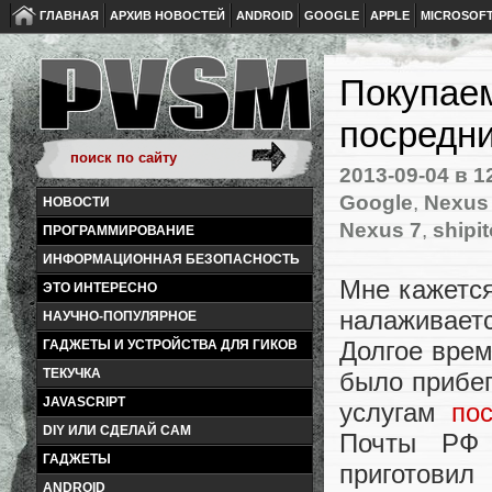
ГЛАВНАЯ
АРХИВ НОВОСТЕЙ
ANDROID
GOOGLE
APPLE
MICROSOF
Покупаем
посредн
2013-09-04
в 1
Google
,
Nexus
НОВОСТИ
Nexus 7
,
shipit
ПРОГРАММИРОВАНИЕ
ИНФОРМАЦИОННАЯ БЕЗОПАСНОСТЬ
Мне кажется
ЭТО ИНТЕРЕСНО
налаживаетс
НАУЧНО-ПОПУЛЯРНОЕ
Долгое врем
ГАДЖЕТЫ И УСТРОЙСТВА ДЛЯ ГИКОВ
ТЕКУЧКА
было прибе
JAVASCRIPT
услугам
пос
DIY ИЛИ СДЕЛАЙ САМ
Почты РФ 
ГАДЖЕТЫ
приготовил
ANDROID