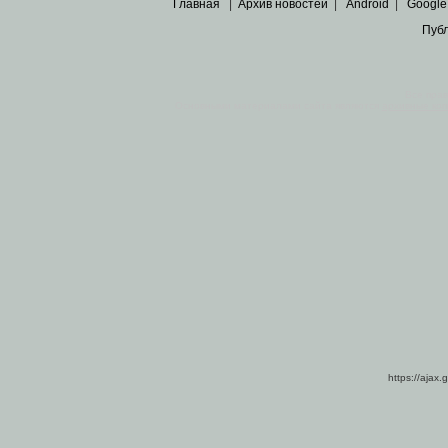
Главная
|
Архив новостей
|
Android
|
Google
Пуб
Все пра
Основными материалами сайта являются
архивные ко
https://ajax.