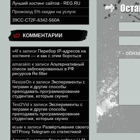
Лучший хостинг сайтов - REG.RU
Промокод 5% скидки на услуги
39CC-C72F-6342-560A
КОММЕНТАРИИ
v4f
к записи
Перебор IP-адресов на
* - обя
хостинге — и как с этим бороться
amarakin
к записи
Альтернативный
список заблокированных в РФ
ресурсов Re:filter
ResizeOn
к записи
Эксперименты с
тиграми и другие способы
преподавать программирование
студентам, которым скучно
Text2Vid
к записи
Эксперименты с
тиграми и другие способы
преподавать программирование
студентам, которым скучно
всым
к записи
Развёртывание своего
MTProxy Telegram со статистикой