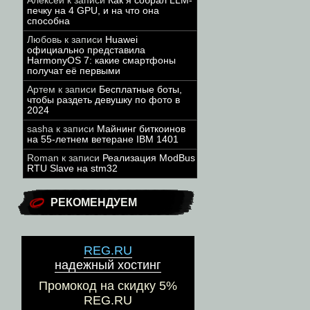
Алексей
к записи
Как я собрал LLM-
печку на 4 GPU, и на что она
способна
Любовь
к записи
Huawei
официально представила
HarmonyOS 7: какие смартфоны
получат её первыми
Артем
к записи
Бесплатные боты,
чтобы раздеть девушку по фото в
2024
sasha
к записи
Майнинг биткоинов
на 55-летнем ветеране IBM 1401
Roman
к записи
Реализация ModBus
RTU Slave на stm32
РЕКОМЕНДУЕМ
REG.RU
надежный хостинг
Промокод на скидку 5%
REG.RU