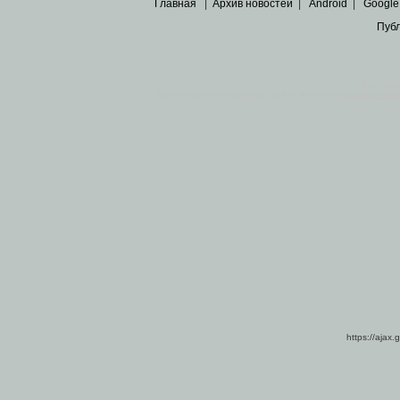
Главная
|
Архив новостей
|
Android
|
Google
Пуб
Все пра
Основными материалами сайта являются
архивные ко
https://ajax.