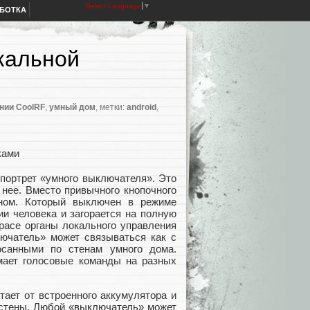
Select Language
▼
АБОТКА
кальной
нии CoolRF
,
умный дом
, метки:
android
,
портрет «умного выключателя». Это
 нее. Вместо привычного кнопочного
ном. Который выключен в режиме
ии человека и загорается на полную
красе органы локального управления
лючатель» может связываться как с
осанными по стенам умного дома.
мает голосовые команды на разных
тает от встроенного аккумулятора и
 стены. Любой «выключатель» может