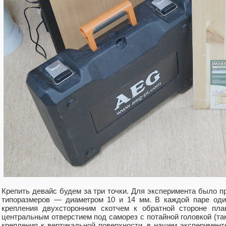
Крепить девайс будем за три точки. Для эксперимента было п
типоразмеров — диаметром 10 и 14 мм. В каждой паре оди
крепления двухсторонним скотчем к обратной стороне пла
центральным отверстием под саморез с потайной головкой (та
крепления к вертикальной поверхности, в нашем эксперимент