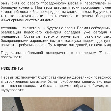
быть снят со своего «посадочного» места и переставлен н
большую комнату. При этом автоматически произойдет сме
комнатной люстрой, а не коридорным светильником. Будучи о
так же автоматически переключается в режим беспров
инженерными системами дома.
«Утопия» — скажете вы и будете не правы. Всеми необходим
реализации подобного сценария обладает уже сегодня б
планшетов. Остается всего-то научиться правильно зак
беспроводными зарядками (кстати тоже уже широко доступн
написать требуемый софт. Путь предстоит долгий, но начать ид
Под катом небольшой эксперимент с креплением 7" пла
поверхности.
Реквизиты
Первый эксперимент будет ставиться на деревянной поверхно
в строительном магазине была приобретена специально подг
отпрыска со скандалом была на время отобрана любимая, хот
шуруповерт»: