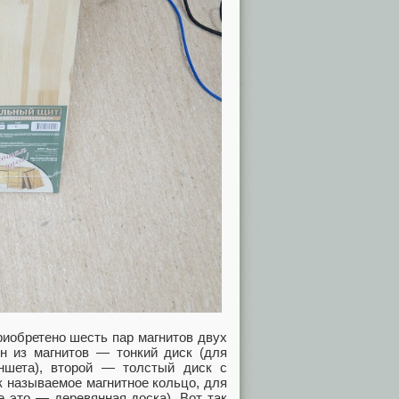
риобретено шесть пар магнитов двух
н из магнитов — тонкий диск (для
ншета), второй — толстый диск с
к называемое магнитное кольцо, для
е это — деревянная доска). Вот так