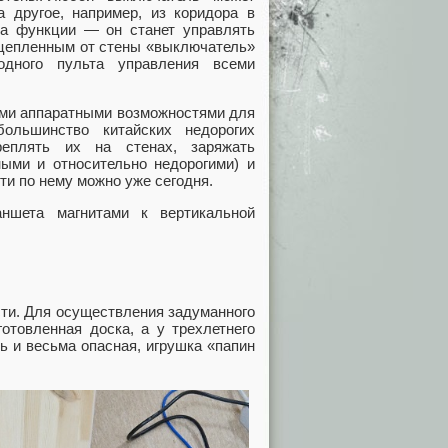
а другое, например, из коридора в
на функции — он станет управлять
тцепленным от стены «выключатель»
одного пульта управления всеми
ыми аппаратными возможностями для
ольшинство китайских недорогих
реплять их на стенах, заряжать
ыми и относительно недорогими) и
ти по нему можно уже сегодня.
ншета магнитами к вертикальной
сти. Для осуществления задуманного
отовленная доска, а у трехлетнего
ь и весьма опасная, игрушка «папин