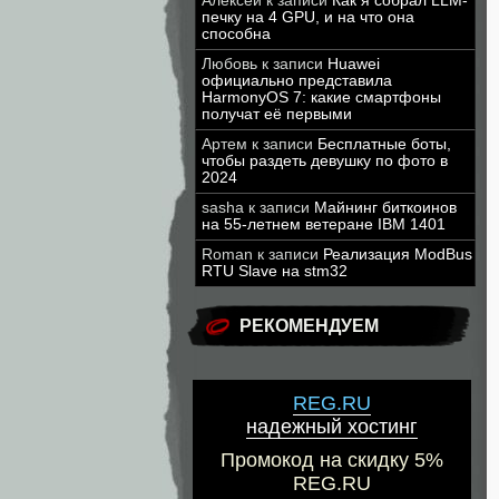
Алексей
к записи
Как я собрал LLM-
печку на 4 GPU, и на что она
способна
Любовь
к записи
Huawei
официально представила
HarmonyOS 7: какие смартфоны
получат её первыми
Артем
к записи
Бесплатные боты,
чтобы раздеть девушку по фото в
2024
sasha
к записи
Майнинг биткоинов
на 55-летнем ветеране IBM 1401
Roman
к записи
Реализация ModBus
RTU Slave на stm32
РЕКОМЕНДУЕМ
REG.RU
надежный хостинг
Промокод на скидку 5%
REG.RU