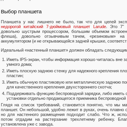
Выбор планшета
Планшета у нас лишнего не было, так что для целей эксп
недорогой китайский 7-дюймовый планшет Larude
. Это 7"
довольно шустрым процессором, большим объемом встроенн
флеша), довольно отзывчивым тачем, «резиновым» н
аккумулятором (и не открывающейся задней крышке, соответст
Идеальный «настенный планшет» должен обладать следующим
Иметь IPS-экран, чтобы информация хорошо читалась вне з
умного дома;
Иметь плоскую заднюю стенку для надежного крепления пло
пластин;
Иметь обычную пластиковую или металлическую заднюю пов
для качественного крепления двухстороннего скотча;
Поддерживать функцию беспроводной зарядки, либо иметь
установки отдельно продающегося приемника беспроводной 
Глядя на список требований, становится понятно, что мы 
планшет. Он небольшой, удобно лежит в руках, очень плавно
но для настенного размещения подходит слабо. Что ж, испо
потом отдадим на растерзание трехлетнему ребенку. Бла
установлена уже с завода.