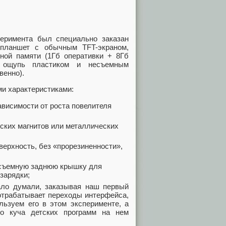
еримента был специально заказан
 планшет с обычным TFT-экраном,
ой памяти (1Гб оперативки + 8Гб
а ощупь пластиком и несъемным
венно).
и характеристиками:
ависимости от роста повелителя
ских магнитов или металлических
ерхность, без «прорезиненности»,
 съемную заднюю крышку для
зарядки;
мало думали, заказывая наш первый
 отрабатывает переходы интерфейса,
льзуем его в этом эксперименте, а
го куча детских программ на нем