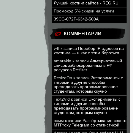
Лучший хостинг сайтов - REG.RU
Промокод 5% скидки на услуги
39CC-C72F-6342-560A
КОММЕНТАРИИ
v4f
к записи
Перебор IP-адресов на
хостинге — и как с этим бороться
amarakin
к записи
Альтернативный
список заблокированных в РФ
ресурсов Re:filter
ResizeOn
к записи
Эксперименты с
тиграми и другие способы
преподавать программирование
студентам, которым скучно
Text2Vid
к записи
Эксперименты с
тиграми и другие способы
преподавать программирование
студентам, которым скучно
всым
к записи
Развёртывание своего
MTProxy Telegram со статистикой