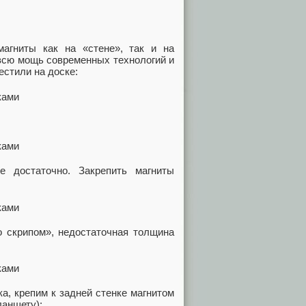
агниты как на «стене», так и на
 всю мощь современных технологий и
естили на доске:
 достаточно. Закрепить магниты
о скрипом», недостаточная толщина
а, крепим к задней стенке магнитом
ланшету):