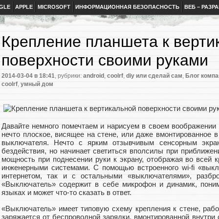
GLE
APPLE
MICROSOFT
ИНФОРМАЦИОННАЯ БЕЗОПАСНОСТЬ
ВЕБ – РАЗР
Крепление планшета к верти
поверхности своими руками
2014-03-04
в 18:41
, рубрики:
android
,
coolrf
,
diy или сделай сам
,
Блог компа
coolrf
,
умный дом
Давайте немного помечтаем и нарисуем в своем воображении 
нечто плоское, висящее на стене, или даже вмонтированное в
выключателя. Нечто с ярким отзывчивым сенсорным экра
бездействия, но начинает светиться вполсилы при приближен
мощность при поднесении руки к экрану, отображая во всей 
инженерными системами. С помощью встроенного wi-fi «вык
интернетом, так и с остальными «выключателями», разбр
«Выключатель» содержит в себе микрофон и динамик, пони
языках и может что-то сказать в ответ.
«Выключатель» имеет типовую схему крепления к стене, рабо
заряжается от беспроводной зарядки, вмонтированной внутри