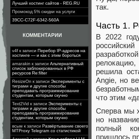
Лучший хостинг сайтов - REG.RU
так.
Промокод 5% скидки на услуги
39CC-C72F-6342-560A
Часть 1. 
КОММЕНТАРИИ
В 2022 год
российский
v4f
к записи
Перебор IP-адресов на
разработко
хостинге — и как с этим бороться
релокацию, 
amarakin
к записи
Альтернативный
список заблокированных в РФ
решила ост
ресурсов Re:filter
Angie, но в
ResizeOn
к записи
Эксперименты с
тиграми и другие способы
безработным
преподавать программирование
студентам, которым скучно
что этим «д
Text2Vid
к записи
Эксперименты с
тиграми и другие способы
Сперва мы х
преподавать программирование
студентам, которым скучно
но названи
всым
к записи
Развёртывание своего
полный ко
MTProxy Telegram со статистикой
пришлось пр