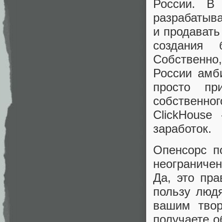
России. В
разрабатыв
и продавать
создания 
Собственно
России амб
просто пр
собственно
ClickHouse
заработок.
Опенсорс п
неограниче
Да, это пра
пользу людя
вашим твор
получаете об