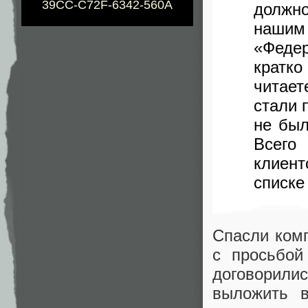
39CC-C72F-6342-560A
должн
нашим
«Федер
кратк
читает
стали 
не был
Всего
клиент
списке
Спасли комп
с просьбой
договорилис
выложить в