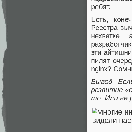
ребят.
Есть, коне
Реестра выч
нехватке 
разработчик
эти айтишни
пилят очере
nginx? Сомн
Вывод. Есл
развитие «о
то. Или не 