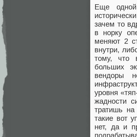
Еще одной
историческ
зачем то вд
в норку оп
меняют 2 с
внутри, либ
тому, что 
больших эк
вендоры н
инфраструк
уровня «тяп
жадности с
тратишь на
такие вот у
нет, да и 
подрабаты