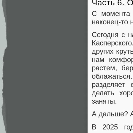
Часть 6. 
С момента 
наконец-то 
Сегодня с н
Касперского
других кру
нам комфор
растем, бе
облажаться
разделяет 
делать хор
заняты.
А дальше? А
В 2025 го