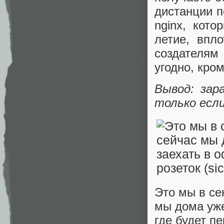
дистанции п
nginx, кото
летие, впл
создателям
угодно, кро
Вывод: зар
только если
Это мы в се
мы дома уже
где будет пе