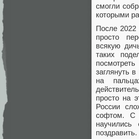
смогли собр
которыми ра
После 2022 
просто пе
всякую дич
таких поде
посмотрет
заглянуть в
на пальца
действител
просто на э
России сло
софтом. С 
научились 
поздравить.