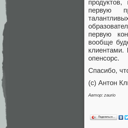
продуктов,
первую п
талантлив
образовате
первую ко
вообще буд
клиентами. 
опенсорс.
Спасибо, что
(c) Антон К
Автор: zaurio
Поделиться…