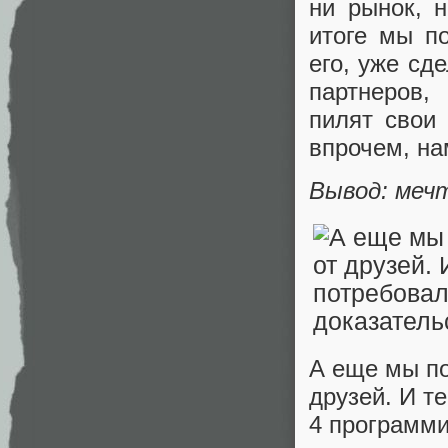
ни рынок, 
итоге мы п
его, уже сд
партнеров,
пилят свои 
впрочем, на
Вывод: меч
А еще мы по
друзей. И т
4 программи