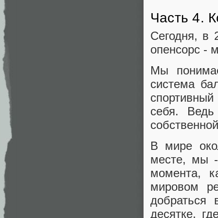
Часть 4. 
Сегодня, в 
опенсорс - м
Мы понимае
система ба
спортивны
себя. Ведь
собственной 
В мире око
месте, мы -
момента, к
мировом ре
добраться 
десятке, гд