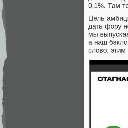
0,1%. Там т
Цель амбици
дать фору н
мы выпускае
а наш бэкло
слово, этим