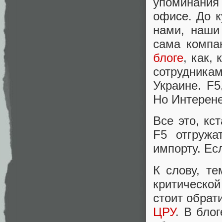
упоминания 
офисе. До к
нами, наши
сама комп
блоге
, как,
сотрудника
Украине. F5
Но Интерене
Все это, кс
F5 отгружа
импорту. Есл
К слову, те
критической
стоит обрат
ЦРУ
. В бло