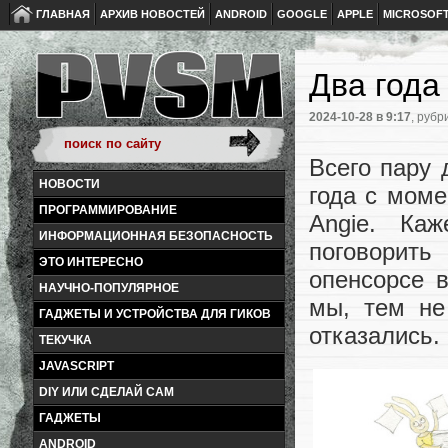
ГЛАВНАЯ
АРХИВ НОВОСТЕЙ
ANDROID
GOOGLE
APPLE
MICROSOF
Два года
2024-10-28
в 9:17
, рубр
Всего пару 
НОВОСТИ
года с моме
ПРОГРАММИРОВАНИЕ
Angie. Ка
ИНФОРМАЦИОННАЯ БЕЗОПАСНОСТЬ
поговорит
ЭТО ИНТЕРЕСНО
опенсорсе 
НАУЧНО-ПОПУЛЯРНОЕ
мы, тем не
ГАДЖЕТЫ И УСТРОЙСТВА ДЛЯ ГИКОВ
отказались.
ТЕКУЧКА
JAVASCRIPT
DIY ИЛИ СДЕЛАЙ САМ
ГАДЖЕТЫ
ANDROID