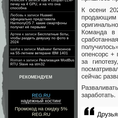
Алексей
к записи
Как я собрал LLM-
печку на 4 GPU, и на что она
способна
К осени 20
Любовь
к записи
Huawei
продающим
официально представила
оригинальн
HarmonyOS 7: какие смартфоны
получат её первыми
Команда в
Артем
к записи
Бесплатные боты,
сработанна
чтобы раздеть девушку по фото в
2024
получилос
sasha
к записи
Майнинг биткоинов
опенсорс + 
на 55-летнем ветеране IBM 1401
за гипотез
Roman
к записи
Реализация ModBus
RTU Slave на stm32
посматрива
сейчас разв
РЕКОМЕНДУЕМ
Разваливат
заработать.
REG.RU
надежный хостинг
Промокод на скидку 5%
Друзья
REG.RU