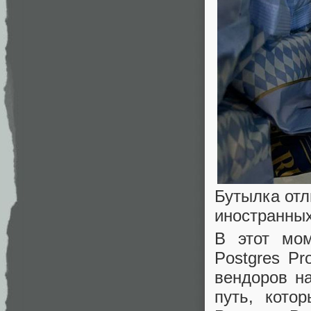
Бутылка отл
иностранных
В этот мом
Postgres Pr
вендоров н
путь, кото