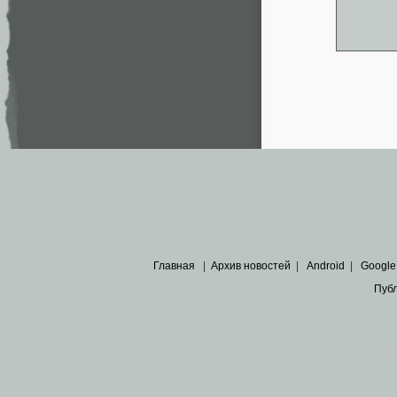
Главная
|
Архив новостей
|
Android
|
Google
Пуб
Все пра
Основными материалами сайта являются
архивные ко