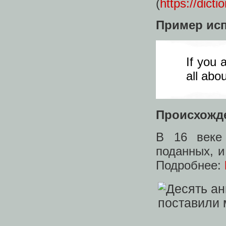
(
https://dict
Пример ис
If you 
all abo
Происхожд
В 16 веке
поданных, и
Подробнее: