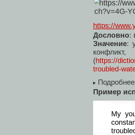
https://www
Дословно
:
Значение
: 
конф
(
https://dict
troubled-wat
Подробнее
Пример ис
My you
consta
trouble