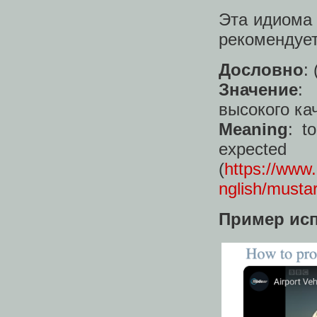
Эта идиома 
рекомендуе
Дословно
:
Значение
: 
высокого ка
Meaning
: t
exp
(
https://www.
nglish/musta
Пример ис