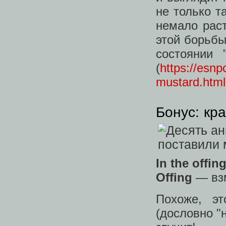
не только т
немало рас
этой борьбы
состоянии 
(
https://esnp
mustard.html
Бонус: кра
In the offin
Offing
— взм
Похоже, э
(дословно "н