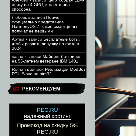
Алексей
к записи
Как я собрал LLM-
печку на 4 GPU, и на что она
способна
Любовь
к записи
Huawei
официально представила
HarmonyOS 7: какие смартфоны
получат её первыми
Артем
к записи
Бесплатные боты,
чтобы раздеть девушку по фото в
2024
sasha
к записи
Майнинг биткоинов
на 55-летнем ветеране IBM 1401
Roman
к записи
Реализация ModBus
RTU Slave на stm32
РЕКОМЕНДУЕМ
REG.RU
надежный хостинг
Промокод на скидку 5%
REG.RU