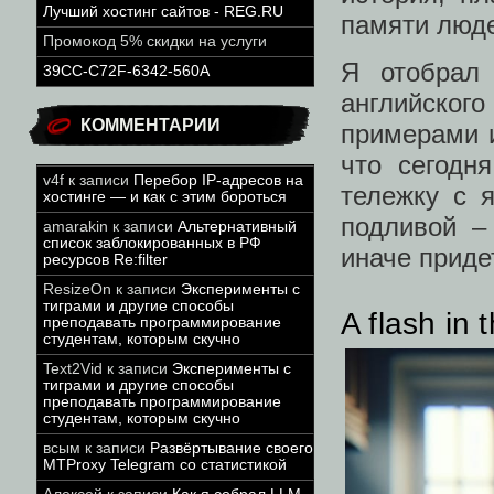
Лучший хостинг сайтов - REG.RU
памяти люд
Промокод 5% скидки на услуги
Я отобрал
39CC-C72F-6342-560A
английског
КОММЕНТАРИИ
примерами и
что сегодн
v4f
к записи
Перебор IP-адресов на
тележку с 
хостинге — и как с этим бороться
подливой –
amarakin
к записи
Альтернативный
список заблокированных в РФ
иначе приде
ресурсов Re:filter
ResizeOn
к записи
Эксперименты с
тиграми и другие способы
A flash in 
преподавать программирование
студентам, которым скучно
Text2Vid
к записи
Эксперименты с
тиграми и другие способы
преподавать программирование
студентам, которым скучно
всым
к записи
Развёртывание своего
MTProxy Telegram со статистикой