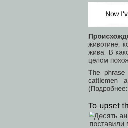
Now I'v
Происхожд
животине, к
жива. В как
целом похож
The phras
cattlemen a
(Подробнее
To upset t