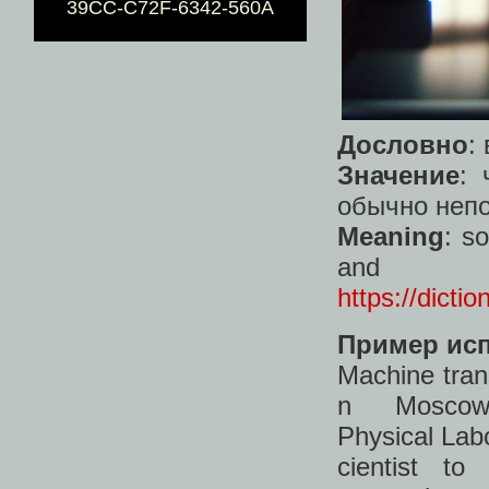
39CC-C72F-6342-560A
Дословно
:
Значение
: 
обычно неп
Meaning
: s
and
https://dicti
Пример ис
Machine tran
n Moscow
Physical Labo
cientist 