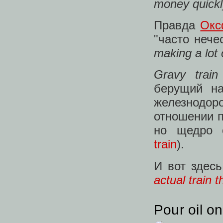
money quickly
Правда
Окс
"часто нече
making a lot
Gravy trai
берущий на
железнодо
отношении п
но щедро 
train
).
И вот здес
actual train 
Pour oil o