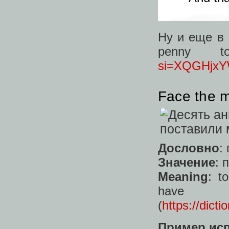
Ну и еще в
penny
si=XQGHjxY
Face the 
Дословно
:
Значение
: 
Meaning
: t
h
(
https://dict
Пример ис