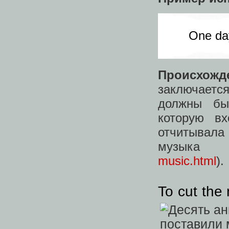
One day
Происхожд
заключаетс
должны бы
которую в
отчитывала
музык
music.html
).
To cut the