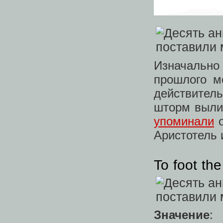
Изначально
прошлого м
действител
шторм вылив
упоминали
о
Аристотель 
To foot the 
Значение
: