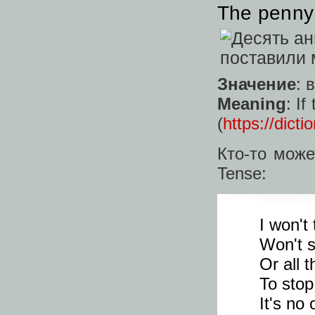
The penny
Значение
: 
Meaning
: I
(
https://dict
Кто-то може
Tense:
I won't
Won't s
Or all t
To stop
It's no