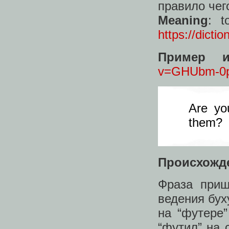
правило чег
Meaning
: t
https://dictio
Пример и
v=GHUbm-0p
Are yo
them?
Происхожд
Фраза приш
ведения бух
на “футере” 
“футил” на 