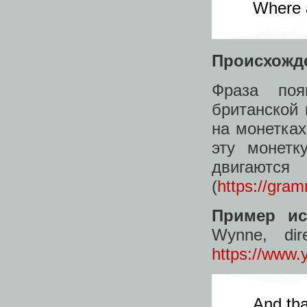
Where a
Происхожд
Фраза поя
британской 
на монетках
эту монетк
двигаю
(
https://gra
Пример ис
Wynne, dir
https://www
And tha