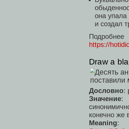
обыденнос
она упала
и создал 
Подробн
https://hotid
Draw a bl
Дословно
:
Значение
:
синонимично
конечно же в
Meaning
: 