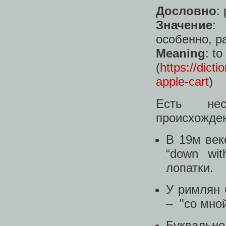
Дословно
:
Значение
:
особенно, р
Meaning
: t
(
https://dict
apple-cart
)
Есть нес
происхожден
В 19м веке
“down wit
лопатки.
У римлян б
– "со мной
Буквальн