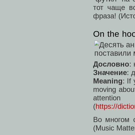
тот чаще в
фраза! (Ист
On the hoo
Дословно
:
Значение
: 
Meaning
: I
moving about
atte
(
https://dict
Во многом 
(Music Matte