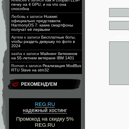
Алексей
к записи
Как я собрал LLM-
печку на 4 GPU, и на что она
способна
Любовь
к записи
Huawei
официально представила
HarmonyOS 7: какие смартфоны
получат её первыми
* - обя
Артем
к записи
Бесплатные боты,
чтобы раздеть девушку по фото в
2024
sasha
к записи
Майнинг биткоинов
на 55-летнем ветеране IBM 1401
Roman
к записи
Реализация ModBus
RTU Slave на stm32
РЕКОМЕНДУЕМ
REG.RU
надежный хостинг
Промокод на скидку 5%
REG.RU