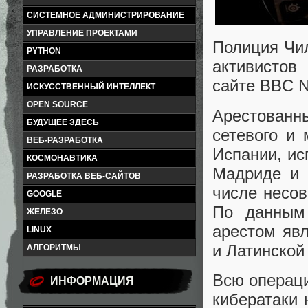
СИСТЕМНОЕ АДМИНИСТРИРОВАНИЕ
УПРАВЛЕНИЕ ПРОЕКТАМИ
Полиция Чил
PYTHON
активистов
РАЗРАБОТКА
сайте BBC 
ИСКУССТВЕННЫЙ ИНТЕЛЛЕКТ
OPEN SOURCE
Арестованны
БУДУЩЕЕ ЗДЕСЬ
сетевого и
ВЕБ-РАЗРАБОТКА
Испании, ис
КОСМОНАВТИКА
Мадриде и 
РАЗРАБОТКА ВЕБ-САЙТОВ
числе несов
GOOGLE
По данным 
ЖЕЛЕЗО
арестом яв
LINUX
и Латинской
АЛГОРИТМЫ
Всю операц
ИНФОРМАЦИЯ
кибератаки 