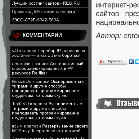
интернет-р
Лучший хостинг сайтов - REG.RU
сайтов пре
Промокод 5% скидки на услуги
39CC-C72F-6342-560A
национально
Автор: ente
КОММЕНТАРИИ
v4f
к записи
Перебор IP-адресов на
хостинге — и как с этим бороться
Поделиться…
amarakin
к записи
Альтернативный
список заблокированных в РФ
ресурсов Re:filter
ResizeOn
к записи
Эксперименты с
тиграми и другие способы
преподавать программирование
студентам, которым скучно
Text2Vid
к записи
Эксперименты с
тиграми и другие способы
преподавать программирование
студентам, которым скучно
всым
к записи
Развёртывание своего
MTProxy Telegram со статистикой