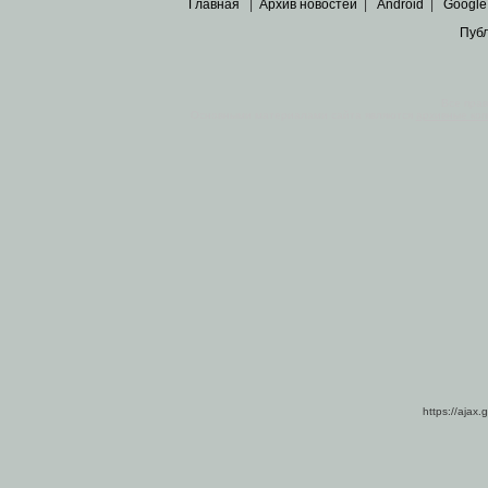
Главная
|
Архив новостей
|
Android
|
Google
Пуб
Все пра
Основными материалами сайта являются
архивные ко
https://ajax.