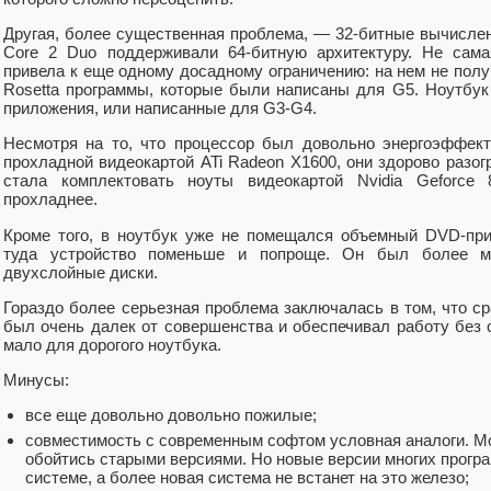
Другая, более существенная проблема, — 32-битные вычислен
Core 2 Duo поддерживали 64-битную архитектуру. Не сам
привела к еще одному досадному ограничению: на нем не пол
Rosetta программы, которые были написаны для G5. Ноутбук
приложения, или написанные для G3-G4.
Несмотря на то, что процессор был довольно энергоэффект
прохладной видеокартой ATi Radeon X1600, они здорово разог
стала комплектовать ноуты видеокартой Nvidia Geforce
прохладнее.
Кроме того, в ноутбук уже не помещался объемный DVD-при
туда устройство поменьше и попроще. Он был более м
двухслойные диски.
Гораздо более серьезная проблема заключалась в том, что с
был очень далек от совершенства и обеспечивал работу без с
мало для дорогого ноутбука.
Минусы:
все еще довольно довольно пожилые;
совместимость с современным софтом условная аналоги. М
обойтись старыми версиями. Но новые версии многих програ
системе, а более новая система не встанет на это железо;