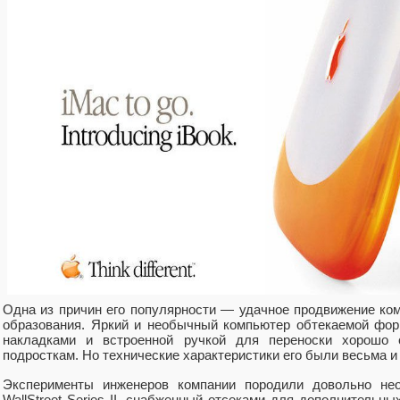
Одна из причин его популярности — удачное продвижение ко
образования. Яркий и необычный компьютер обтекаемой фо
накладками и встроенной ручкой для переноски хорошо 
подросткам. Но технические характеристики его были весьма и
Эксперименты инженеров компании породили довольно не
WallStreet Series II, снабженный отсеками для дополнительн