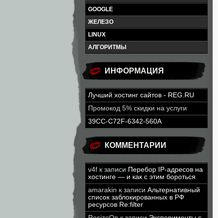
GOOGLE
ЖЕЛЕЗО
LINUX
АЛГОРИТМЫ
ИНФОРМАЦИЯ
Лучший хостинг сайтов - REG.RU
Промокод 5% скидки на услуги
39CC-C72F-6342-560A
КОММЕНТАРИИ
v4f
к записи
Перебор IP-адресов на
хостинге — и как с этим бороться
amarakin
к записи
Альтернативный
список заблокированных в РФ
ресурсов Re:filter
ResizeOn
к записи
Эксперименты с