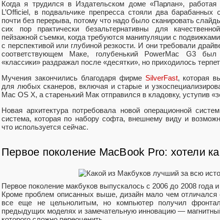
Когда я трудился в Издательском доме «Парлан», работая
L’Officiel, в подвальчике препресса стояли два барабанных
почти без перерыва, потому что надо было сканировать слайд
сих пор практически безальтернативны для качественной
пейзажной съемки, когда требуются манипуляции с подвижкам
с перспективой или глубиной резкости. И они требовали драйв
соответствующем Маке, голубенький PowerMac G3 был 
«классики» раздражал после «десятки», но приходилось терпе
Мучения закончились благодаря фирме
SilverFast
, которая 
для любых сканеров, включая и старые и узкоспециализиров
Mac OS X, а старенький Мак отправился в кладовку, уступив «
Новая архитектура потребовала новой операционной систе
система, которая по набору софта, внешнему виду и возможн
что используется сейчас.
Первое поколение MacBook Pro: хотели как
Первое поколение макбуков выпускалось с 2006 до 2008 года 
Кроме проблем описанных выше, дизайн мало чем отличался
все еще не цельнолитым, но компьютер получил фронтал
предыдущих моделях и замечательную инновацию — магнитный
которого сложно переоценить.