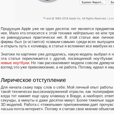
Продукция Apple уже не один десяток лет является предметом
нее. Мало кто относится к этой технике нейтрально: ее или тр
но равнодушных практически нет. В этой статье мое личное
фирмы был (и остается) «самым-самым» среди всех выпущен
и открыть путь к холивару, в статье я вспомнил все макбуки из 
Знатоки по картинке уже догадались, какую модель выбрал я н
эта статья перекликается с другой, посвященной ноутбукам
новые ноутбуки
. Но там расхваливают модели совсем дремучих
взгляд это уже превозмогание, а не работа. Потому, идеал я н
Лирическое отступление
Для начала скажу пару слов о себе. Мой личный опыт работы
такой технически высоконагруженной отрасли, как полиграфия,
когда тот нажмет еще одну клавишу в Ворде, а наоборот, отве
секунды, а минуты и даже десятки минут. Более тяжелые задач
3D моделей. Работа с «тяжелыми» приложениями дает прочувс
«аська-почта-интернет». Потому я считаю свое мнение объект