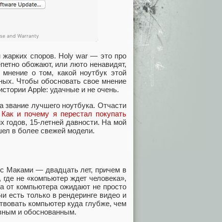
 жарких споров. Holy war — это про
епетно обожают, или люто ненавидят,
 мнение о том, какой ноутбук этой
ных. Чтобы обосновать свое мнение
истории Apple: удачные и не очень.
а звание лучшего ноутбука. Отчасти
:
Как и почему я перестал покупать
 годов, 15-летней давности. На мой
ашел в более свежей модели.
 с Маками — двадцать лет, причем в
 где не «компьютер ждет человека»,
та от компьютера ожидают не просто
и есть только в рендеринге видео и
твовать компьютер куда глубже, чем
ивным и обоснованным.