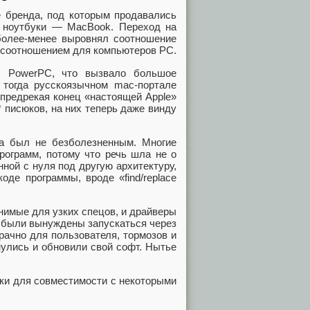
е бренда, под которым продавались
а ноутбуки — MacBook. Переход на
 более-менее выровнял соотношение
 соотношением для компьютеров PC.
с PowerPC, что вызвало большое
 тогда русскоязычном mac-портале
 предрекая конец «настоящей Apple»
* писюков, на них теперь даже винду
да был не безболезненным. Многие
рограмм, потому что речь шла не о
ной с нуля под другую архитектуру,
де программы, вроде «find/replace
нимые для узких спецов, и драйверы
 были вынуждены запускаться через
рачно для пользователя, тормозов и
нулись и обновили свой софт. Нытье
ки для совместимости с некоторыми