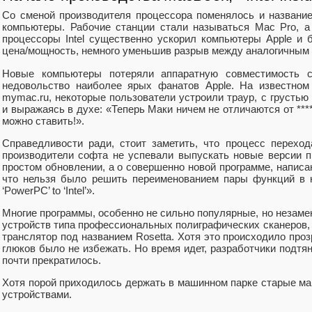
Со сменой производителя процессора поменялось и названи
компьютеры. Рабочие станции стали называться Mac Pro, 
процессоры Intel существенно ускорил компьютеры Apple и
цена/мощность, немного уменьшив разрыв между аналогичным
Новые компьютеры потеряли аппаратную совместимость 
недовольство наиболее ярых фанатов Apple. На известном
mymac.ru, некоторые пользователи устроили траур, с грустью
и выражаясь в духе: «Теперь Маки ничем не отличаются от ***
можно ставить!».
Справедливости ради, стоит заметить, что процесс перехо
производители софта не успевали выпускать новые версии п
простом обновлении, а о совершенно новой программе, написан
что нельзя было решить переименованием пары функций в ко
‘PowerPC’ to ‘Intel’».
Многие программы, особенно не сильно популярные, но незаме
устройств типа профессиональных полиграфических сканеров,
транслятор под названием Rosetta. Хотя это происходило проз
глюков было не избежать. Но время идет, разработчики подтя
почти прекратилось.
Хотя порой приходилось держать в машинном парке старые ма
устройствами.