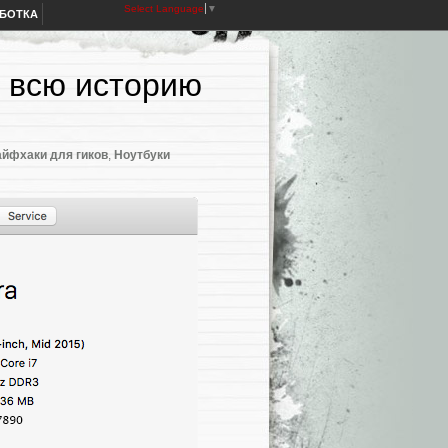
Select Language
▼
АБОТКА
а всю историю
айфхаки для гиков
,
Ноутбуки