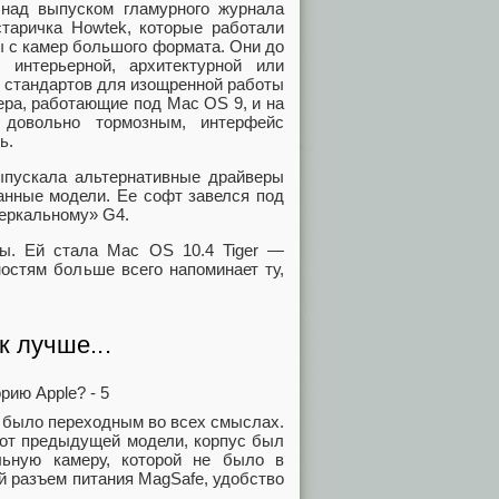
 над выпуском гламурного журнала
 старичка Howtek, которые работали
ы с камер большого формата. Они до
 интерьерной, архитектурной или
и стандартов для изощренной работы
ера, работающие под Mac OS 9, и на
довольно тормозным, интерфейс
ть.
выпускала альтернативные драйверы
анные модели. Ее софт завелся под
зеркальному» G4.
мы. Ей стала Mac OS 10.4 Tiger —
остям больше всего напоминает ту,
 лучше...
и было переходным во всех смыслах.
 от предыдущей модели, корпус был
ьную камеру, которой не было в
 разъем питания MagSafe, удобство