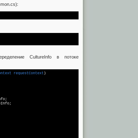
mmon.cs):
ределение CultureInfo в потоке
ontext requestContext
)



fo;

Info;
