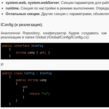
system.web, system.webServer
. Секции параметров для раб
runtime.
Секция по настройке в режиме выполнения. Определ
Остальные секции.
Другие секции с параметрами, объявленн
IConfig (и реализация).
Аналогично Repository, конфигуратор будем создавать как 
реализацию в папке Global (/Global/Config/IConfig.cs):
public
interface
IConfig
    {

string
 Lang { 
get
; }

И
public
class
Config
 : 
IConfig
    {

public
string
 Lang

        {

get
            {

return
"ru"
;

            }

        }
