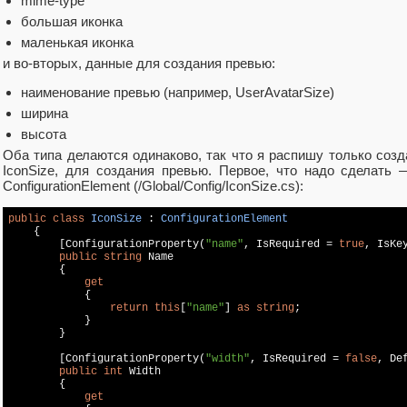
mime-type
большая иконка
маленькая иконка
и во-вторых, данные для создания превью:
наименование превью (например, UserAvatarSize)
ширина
высота
Оба типа делаются одинаково, так что я распишу только созда
IconSize, для создания превью. Первое, что надо сделать
ConfigurationElement (/Global/Config/IconSize.cs):
public
class
IconSize
 : 
ConfigurationElement
    {

        [ConfigurationProperty(
"name"
, IsRequired = 
true
, IsKe
public
string
 Name

        {

get
            {

return
this
[
"name"
] 
as
string
;

            }

        }

        [ConfigurationProperty(
"width"
, IsRequired = 
false
, De
public
int
 Width

        {

get