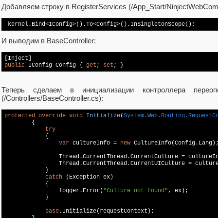
Добавляем строку в RegisterServices (/App_Start/NinjectWebCo
И выводим в BaseController:
public
 IConfig Config { 
get
; 
set
Теперь сделаем в инициализации контроллера переопе
(/Controllers/BaseController.cs):
protected
override
void
Initialize
(
System.Web.Routing.RequestC
{

try
            {

var
 cultureInfo = 
new
 CultureInfo(Config.Lang);
                Thread.CurrentThread.CurrentCulture = cultureIn
                Thread.CurrentThread.CurrentUICulture = culture
            }

catch
 (Exception ex)

            {

                logger.Error(
"Culture not found"
, ex);

            }

base
.Initialize(requestContext);
