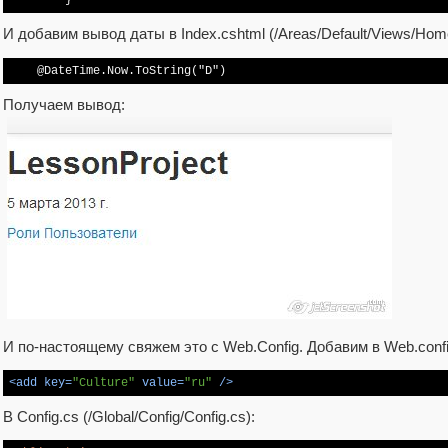
И добавим вывод даты в Index.cshtml (/Areas/Default/Views/Home
Получаем вывод:
И по-настоящему свяжем это с Web.Config. Добавим в Web.config
<
add
key
=
"Culture"
value
=
"ru"
 />
В Config.cs (/Global/Config/Config.cs):