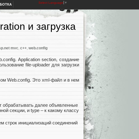
Select Language
▼
АБОТКА
ation и загрузка
sp.net mvc
,
c++
,
web.config
nfig. Application section, создание
льзование file-uploader для загрузки
м Web.config. Это xml-файл и в нем
дут обрабатывать далее объявленные
ной секции, и type – к какому классу
ием строк инициализаций соединений