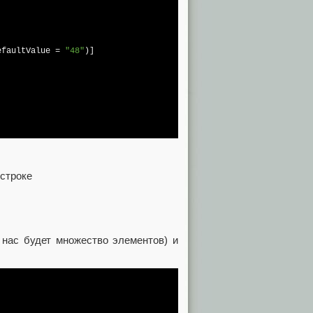
efaultValue = 
"48"
)]

 строке
 нас будет множество элементов) и