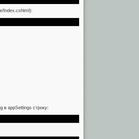
/Index.cshtml):
 в appSettings строку: