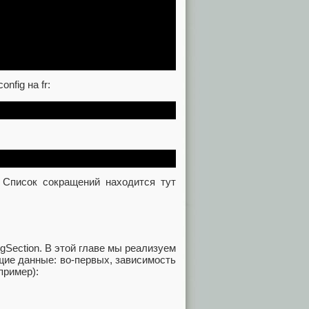
        

nfig на fr:
 Список сокращений находится тут
gSection. В этой главе мы реализуем
щие данные: во-первых, зависимость
пример):