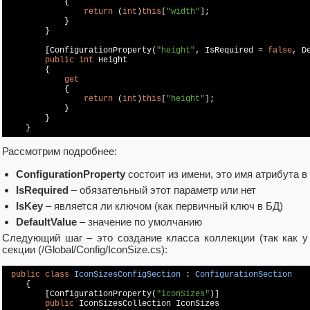
            {

return
 (
int
)
this
[
"width"
];

            }

        }

        [ConfigurationProperty(
"height"
, IsRequired = 
false
, D
public
int
 Height

        {

get
            {

return
 (
int
)
this
[
"height"
];

            }

        }

Рассмотрим подробнее:
ConfigurationProperty
состоит из имени, это имя атрибута в
IsRequired
– обязательный этот параметр или нет
IsKey
– является ли ключом (как первичный ключ в БД)
DefaultValue
– значение по умолчанию
Следующий шаг – это создание класса коллекции (так как у
секции (/Global/Config/IconSize.cs):
public
class
IconSizesConfigSection
 : 
ConfigurationSection
    {

        [ConfigurationProperty(
"iconSizes"
)]

public
 IconSizesCollection IconSizes
