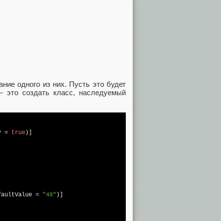
ние одного из них. Пусть это будет
 — это создать класс, наследуемый
y = 
true
)]

faultValue = 
"48"
)]
