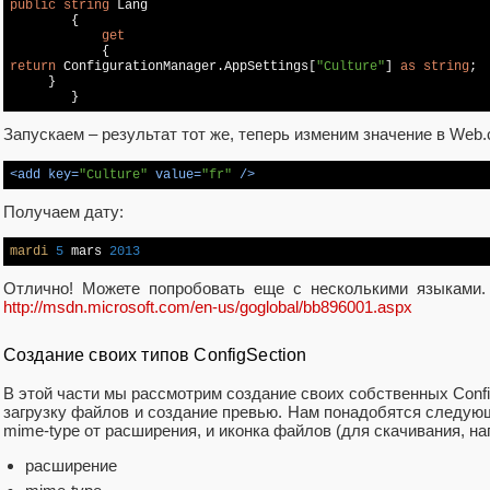
public
string
 Lang

        {

get
return
 ConfigurationManager.AppSettings[
"Culture"
] 
as
string
; 
     }

Запускаем – результат тот же, теперь изменим значение в Web.co
<
add
key
=
"Culture"
value
=
"fr"
 />
Получаем дату:
mardi
5
 mars 
2013
Отлично! Можете попробовать еще с несколькими языками.
http://msdn.microsoft.com/en-us/goglobal/bb896001.aspx
Создание своих типов ConfigSection
В этой части мы рассмотрим создание своих собственных Confi
загрузку файлов и создание превью. Нам понадобятся следую
mime-type от расширения, и иконка файлов (для скачивания, на
расширение