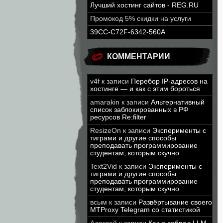
Лучший хостинг сайтов - REG.RU
Промокод 5% скидки на услуги
39CC-C72F-6342-560A
КОММЕНТАРИИ
v4f
к записи
Перебор IP-адресов на
хостинге — и как с этим бороться
amarakin
к записи
Альтернативный
список заблокированных в РФ
ресурсов Re:filter
ResizeOn
к записи
Эксперименты с
тиграми и другие способы
преподавать программирование
студентам, которым скучно
Text2Vid
к записи
Эксперименты с
тиграми и другие способы
преподавать программирование
студентам, которым скучно
всым
к записи
Развёртывание своего
MTProxy Telegram со статистикой