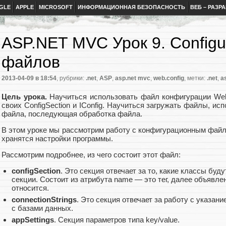
GLE
APPLE
MICROSOFT
ИНФОРМАЦИОННАЯ БЕЗОПАСНОСТЬ
ВЕБ – РАЗР
ASP.NET MVC Урок 9. Configur
файлов
2013-04-09
в 18:54
, рубрики:
.net
,
ASP
,
asp.net mvc
,
web.config
, метки:
.net
,
a
Цель урока.
Научиться использовать файл конфигурации Web.co
своих ConfigSection и IConfig. Научиться загружать файлы, испо
файла, последующая обработка файла.
В этом уроке мы рассмотрим работу с конфигурационным файло
хранятся настройки программы.
Рассмотрим подробнее, из чего состоит этот файл:
configSection
. Это секция отвечает за то, какие классы бу
секции. Состоит из атрибута name — это тег, далее объявлен
относится.
connectionStrings
. Это секция отвечает за работу с указан
с базами данных.
appSettings
. Секция параметров типа key/value.