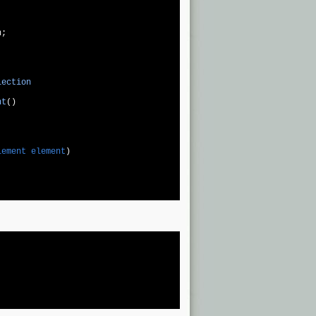
;

lection
nt
(
)

lement element
)
