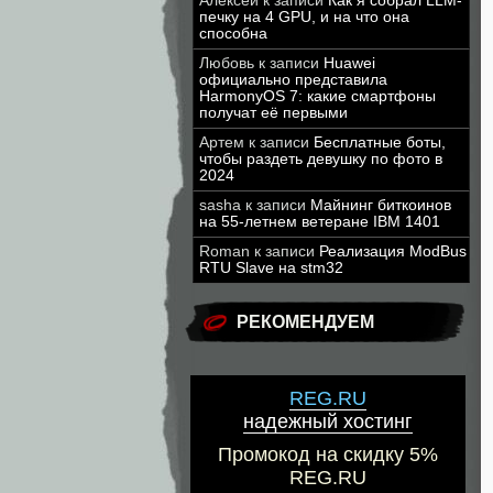
Алексей
к записи
Как я собрал LLM-
печку на 4 GPU, и на что она
способна
Любовь
к записи
Huawei
официально представила
HarmonyOS 7: какие смартфоны
получат её первыми
Артем
к записи
Бесплатные боты,
чтобы раздеть девушку по фото в
2024
sasha
к записи
Майнинг биткоинов
на 55-летнем ветеране IBM 1401
Roman
к записи
Реализация ModBus
RTU Slave на stm32
РЕКОМЕНДУЕМ
REG.RU
надежный хостинг
Промокод на скидку 5%
REG.RU