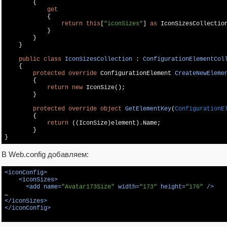
        {

get
            {

return
this
[
"iconSizes"
] 
as
 IconSizesCollection
            }

        }

    }

public
class
IconSizesCollection
 : 
ConfigurationElementCol
    {

protected
override
 ConfigurationElement 
CreateNewEleme
{

return
new
 IconSize();

        }

protected
override
object
GetElementKey
(
ConfigurationE
{

return
 ((IconSize)element).Name;

        }

В Web.config добавляем:
<
iconConfig
>
<
iconSizes
>
<
add
name
=
"Avatar173Size"
width
=
"173"
height
=
"176"
 />
</
iconSizes
>
</
iconConfig
>