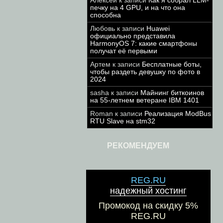
Алексей
к записи
Как я собрал LLM-
печку на 4 GPU, и на что она
способна
Любовь
к записи
Huawei
официально представила
HarmonyOS 7: какие смартфоны
получат её первыми
Артем
к записи
Бесплатные боты,
чтобы раздеть девушку по фото в
2024
sasha
к записи
Майнинг биткоинов
на 55-летнем ветеране IBM 1401
Roman
к записи
Реализация ModBus
RTU Slave на stm32
РЕКОМЕНДУЕМ
REG.RU
надежный хостинг
Промокод на скидку 5%
REG.RU