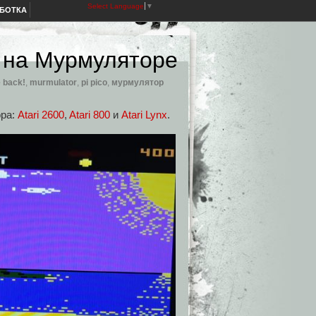
Select Language
▼
АБОТКА
… на Мурмуляторе
e back!
,
murmulator
,
pi pico
,
мурмулятор
ора:
Atari 2600
,
Atari 800
и
Atari Lynx
.