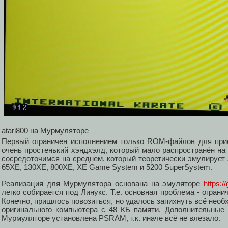
atari800 на Мурмуляторе
Первый ограничен исполнением только ROM-файлов для прис
очень простенький хэндхэлд, который мало распространён на
сосредоточимся на среднем, который теоретически эмулирует At
65XE, 130XE, 800XE, XE Game System и 5200 SuperSystem.
Реализация для Мурмулятора основана на эмуляторе
https:/
легко собирается под Линукс. Т.е. основная проблема - огран
Конечно, пришлось повозиться, но удалось запихнуть всё необ
оригинального компьютера с 48 КБ памяти. Дополнительные
Мурмуляторе установлена PSRAM, т.к. иначе всё не влезало.