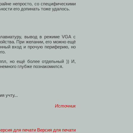
крайне непросто, со специфическими
ности его допинать тоже удалось.
клавиатуру, вывод в режиме VGA с
ойства. При желании, его можно ещё
онный вход и прочую периферию, но
го.
ппл, но ещё более отдельный )) И,
 немного глубже познакомился.
я учту...
Источник
Версия для печати