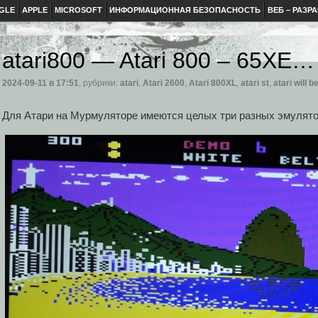
GLE
APPLE
MICROSOFT
ИНФОРМАЦИОННАЯ БЕЗОПАСНОСТЬ
ВЕБ – РАЗР
atari800 — Atari 800 – 65XE
2024-09-11
в 17:51
, рубрики:
atari
,
Atari 2600
,
Atari 800XL
,
atari st
,
atari will b
Для Атари на Мурмуляторе имеются целых три разных эмулят