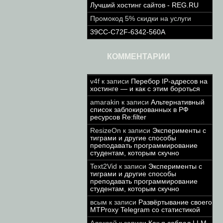
Лучший хостинг сайтов - REG.RU
Промокод 5% скидки на услуги
39CC-C72F-6342-560A
КОММЕНТАРИИ
v4f
к записи
Перебор IP-адресов на
хостинге — и как с этим бороться
amarakin
к записи
Альтернативный
список заблокированных в РФ
ресурсов Re:filter
ResizeOn
к записи
Эксперименты с
тиграми и другие способы
преподавать программирование
студентам, которым скучно
Text2Vid
к записи
Эксперименты с
тиграми и другие способы
преподавать программирование
студентам, которым скучно
всым
к записи
Развёртывание своего
MTProxy Telegram со статистикой