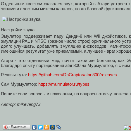
Отдельным квестом оказался звук, который в Атари устроен 
чипами и сложным миксом каналов, но до базовой функциональ
Настройки звука
Эмулятор поддерживает пару Денди-8 или Wii джойстиков, 
эмуляций PAL и NTSC (разное число строк) оригинального устр
долго улучшать, добавлять эмуляцию дисководов, магнитоф
имеющийся результат уже приемлемый, а лучшее - враг хороше
Атари - это отдельный мир, почти такой же большой, как Э
благодаря опыту портирования atari800 на Мурмулятор, я с ним
Релизы тута:
https://github.com/DnCraptor/atari800/releases
Сам Мурмулятор:
https://murmulator.ru/types
Пишите свои вопросы и пожелания, на вопросы отвечу, пожелани
Автор: mikeveng73
Поделиться…