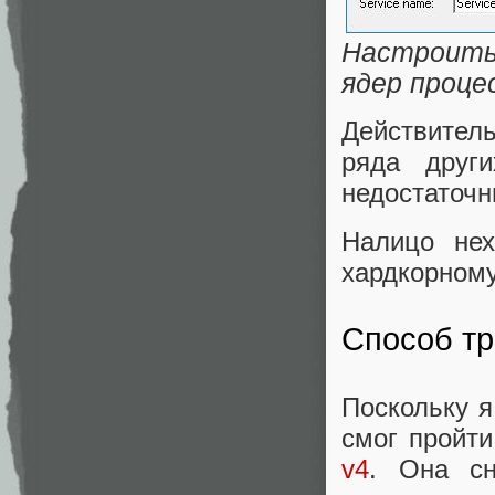
Настроить
ядер проце
Действител
ряда дру
недостаточн
Налицо нех
хардкорному
Способ тр
Поскольку я
смог пройт
v4
. Она сн