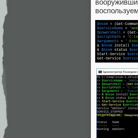
вооруживш
воспользуем
$nssm
$serviceName
 = 
'Web
$powershell
$scriptPath
 = 
'C:te
$arguments
 = 
'-Exec
& 
$nssm
 install 
$se
& 
$nssm
 status 
$ser
Start-Service 
$serv
Get-Service 
$servic