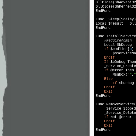
DllClose($hAdvapi32
DllClose($hKernel32
EndFunc

Func _Sleep($delay)

Local $result = Dll
EndFunc

Func InstallService
#RequireAdmin
    Local $bDebug =
If
 $cmdline[
0
] 
        $sServiceNa
EndIf
If
 $bDebug Then
    _Service_Create
If
 @error Then

        Msgbox(
""
,
"
Else
If
 $bDebug 
EndIf
Exit
EndFunc

Func RemoveService(
    _Service_Stop($
    _Service_Delete
If
 Not @error T
EndIf
Exit
EndFunc
