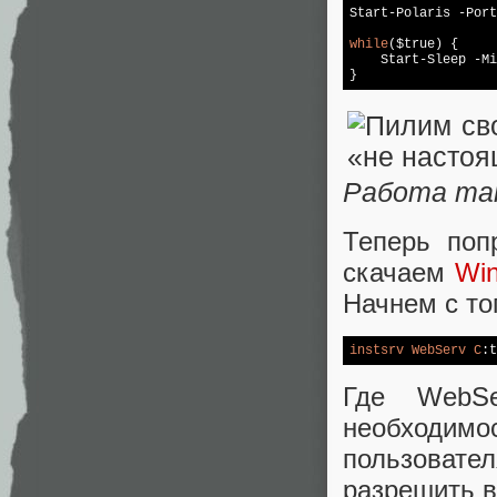
Start-Polaris -Port
while
($true) {

    Start-Sleep -Mi
}
Работа так
Теперь поп
скачаем
Win
Начнем с то
instsrv
WebServ
C
:t
Где WebS
необходимо
пользовате
разрешить в