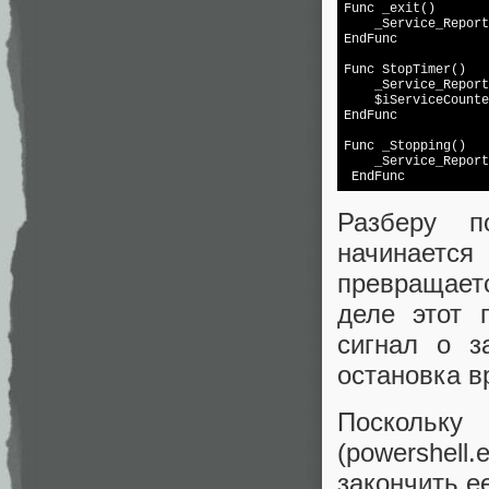
Func _exit()

    _Service_Report
EndFunc

Func StopTimer()

    _Service_Report
    $iServiceCounte
EndFunc

Func _Stopping()

    _Service_Report
 EndFunc
Разберу п
начинаетс
превращает
деле этот 
сигнал о 
остановка в
Поскольку
(powershel
закончить е