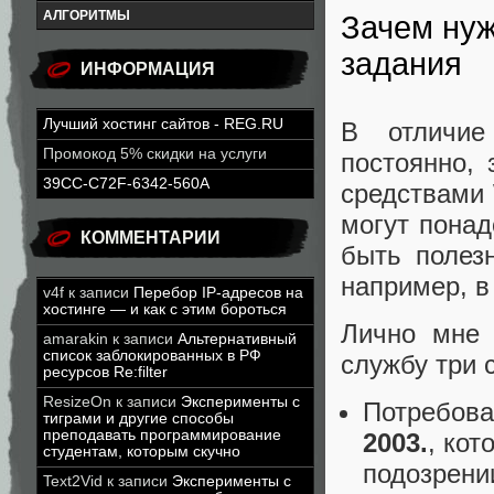
АЛГОРИТМЫ
Зачем нуж
задания
ИНФОРМАЦИЯ
Лучший хостинг сайтов - REG.RU
В отличие
Промокод 5% скидки на услуги
постоянно, 
39CC-C72F-6342-560A
средствами 
могут понад
КОММЕНТАРИИ
быть полез
например, в
v4f
к записи
Перебор IP-адресов на
хостинге — и как с этим бороться
Лично мне 
amarakin
к записи
Альтернативный
список заблокированных в РФ
службу три 
ресурсов Re:filter
ResizeOn
к записи
Эксперименты с
Потребова
тиграми и другие способы
преподавать программирование
2003.
, кот
студентам, которым скучно
подозрени
Text2Vid
к записи
Эксперименты с