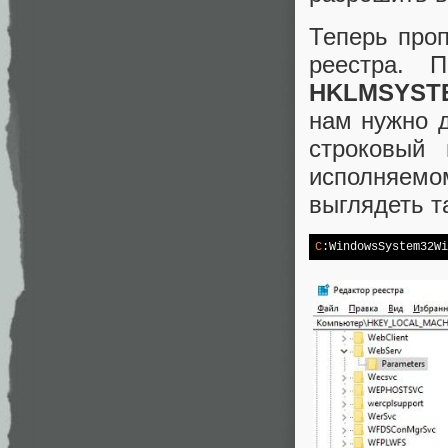
Теперь про
реестра. 
HKLMSYSTEM
нам нужно 
строковый
исполняемом
выглядеть т
C
:WindowsSystem32Wi