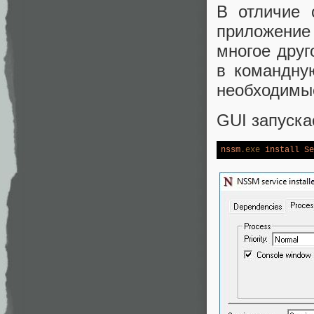
В отличие
приложение
многое друг
в командную
необходимы
GUI запуска
nssm
.exe
install
Se