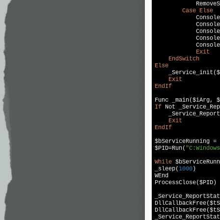
            RemoveS
Case
Else
            Console
            Console
            Console
            Console
            Console
Exit
EndSwitch
Else

    _Service_init($
Exit
EndIf
If
 Not _Service_Rep
    _Service_Report
Exit
EndIf
$bServiceRunning = 
$PID=Run(
"C:Windows
While
 $bServiceRunn
_sleep(
1000
)

WEnd

ProcessClose($PID)

_Service_ReportStat
DllCallbackFree($tS
DllCallbackFree($tS
_Service_ReportStat