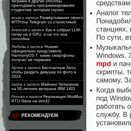
тиграми и другие способы
средствам
преподавать программирование
студентам, которым скучно
Аналог те
всым
к записи
Развёртывание своего
Понадобил
MTProxy Telegram со статистикой
станциях,
Алексей
к записи
Как я собрал LLM-
печку на 4 GPU, и на что она
По сути, в
способна
Музыкальн
Любовь
к записи
Huawei
официально представила
Windows. 
HarmonyOS 7: какие смартфоны
получат её первыми
mpd
и пач
Артем
к записи
Бесплатные боты,
скрипты, 
чтобы раздеть девушку по фото в
2024
самому. З
sasha
к записи
Майнинг биткоинов
Когда выб
на 55-летнем ветеране IBM 1401
под Windo
Roman
к записи
Реализация ModBus
RTU Slave на stm32
работать о
службу. В 
РЕКОМЕНДУЕМ
установил