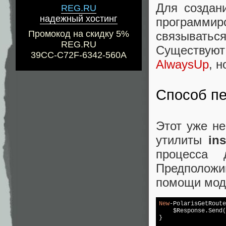
Для создан
REG.RU
надежный хостинг
программи
Промокод на скидку 5%
связываться
REG.RU
Существую
39CC-C72F-6342-560A
AlwaysUp
, 
Способ пе
Этот уже не
утилиты
in
процесса 
Предположим
помощи мо
New
-PolarisGetRoute
    $Response.Send(
}
