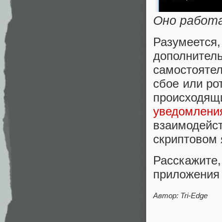
Оно работ
Разумеетс
дополните
самостояте
сбое или ро
происходящи
уведомлени
взаимодейс
скриптовом я
Расскажит
приложения
Автор: Tri-Edge