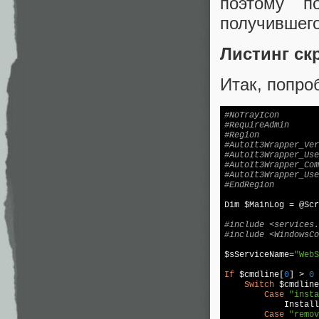
поэтому п
получившего
Листинг ск
Итак, попро
#NoTrayIcon
#RequireAdmin
#Region
#AutoIt3Wrapper_Ver
#AutoIt3Wrapper_Use
#AutoIt3Wrapper_Com
#AutoIt3Wrapper_Use
#EndRegion
Dim $MainLog = @Scr
#include <services.
#include <WindowsCo
$sServiceName=
"WebS
If
 $cmdline[
0
] > 
0
 
Switch
 $cmdline
Case
"insta
            Install
Case
"remov