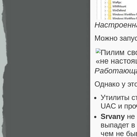
Настроенна
Можно запус
Работающа
Однако у эт
Утилиты с
UAC и про
Srvany
не 
выпадет в
чем не бы