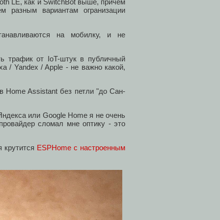
oth LE, как и SwitchBot выше, причем
ем разным вариантам огранизации
танавливаются на мобилку, и не
ь трафик от IoT-штук в публичный
 / Yandex / Apple - не важно какой,
 Home Assistant без петли "до Сан-
Яндекса или Google Home я не очень
 провайдер сломал мне оптику - это
я крутится
ESPHome с настроенным