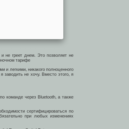
и не греет днем. Это позволяет не
 ночном тарифе
ми и легкими, никакого полноценного
я заводить не хочу. Вместо этого, я
о команде через Bluetooth, а также
еобходимости сертифицироваться по
обязательно при любых изменениях