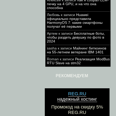
Алексей
к записи
Как я собрал LLM-
печку на 4 GPU, и на что она
способна
Любовь
к записи
Huawei
официально представила
HarmonyOS 7: какие смартфоны
получат её первыми
Артем
к записи
Бесплатные боты,
чтобы раздеть девушку по фото в
2024
sasha
к записи
Майнинг биткоинов
на 55-летнем ветеране IBM 1401
Roman
к записи
Реализация ModBus
RTU Slave на stm32
РЕКОМЕНДУЕМ
REG.RU
надежный хостинг
Промокод на скидку 5%
REG.RU