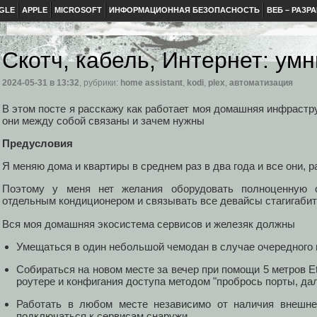
GLE
APPLE
MICROSOFT
ИНФОРМАЦИОННАЯ БЕЗОПАСНОСТЬ
ВЕБ – РАЗР
Скотч, кабель, Интернет: у
2024-05-31
в 13:32
, рубрики:
home assistant
,
kodi
,
plex
,
автоматизация
В этом посте я расскажу как работает моя домашняя инфрастру
они между собой связаны и зачем нужны
Предусловия
Я меняю дома и квартиры в среднем раз в два года и все они, 
Поэтому у меня нет желания оборудовать полноценную с
отдельным кондиционером и связывать все девайсы стагигабит
Вся моя домашняя экосистема сервисов и железяк должны
Умещаться в один небольшой чемодан в случае очередного
Собираться на новом месте за вечер при помощи 5 метров Eth
роутере и конфигания доступа методом "пробрось порты, да
Работать в любом месте независимо от наличия внешне
подключаться к сервисам снаружи