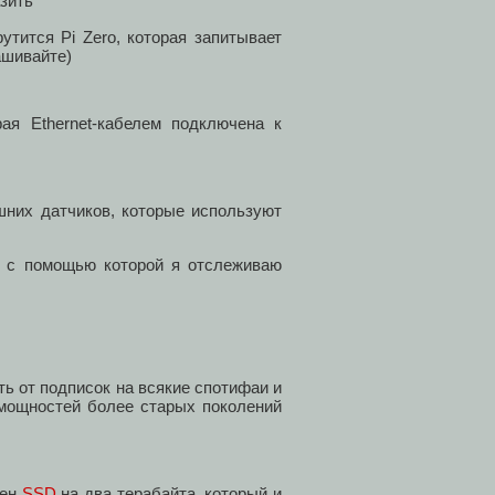
азить
утится Pi Zero, которая запитывает
ашивайте)
рая Ethernet-кабелем подключена к
них датчиков, которые используют
, с помощью которой я отслеживаю
ть от подписок на всякие спотифаи и
у мощностей более старых поколений
чен
SSD
на два терабайта, который и