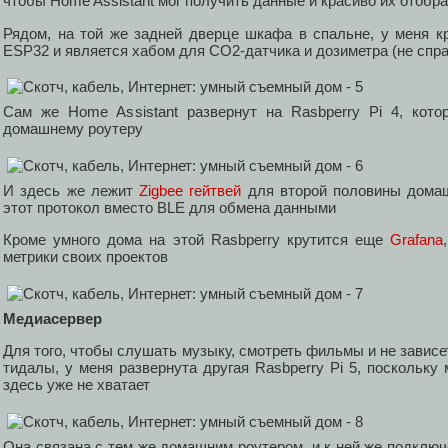
чтобы Home Assistant мог получить данные и красиво их отобр
Рядом, на той же задней дверце шкафа в спальне, у меня кр
ESP32 и является хабом для CO2-датчика и дозиметра (не спр
Сам же Home Assistant развернут на Rasbperry Pi 4, кото
домашнему роутеру
И здесь же лежит
Zigbee гейтвей
для второй половины домаш
этот протокол вместо BLE для обмена данными
Кроме умного дома на этой Rasbperry крутится еще
Grafana
метрики своих проектов
Медиасервер
Для того, чтобы слушать музыку, смотреть фильмы и не зависе
тидалы, у меня развернута другая Rasbperry Pi 5, поскольк
здесь уже не хватает
Она связана с тем же домашним роутером, и к ней же подклю