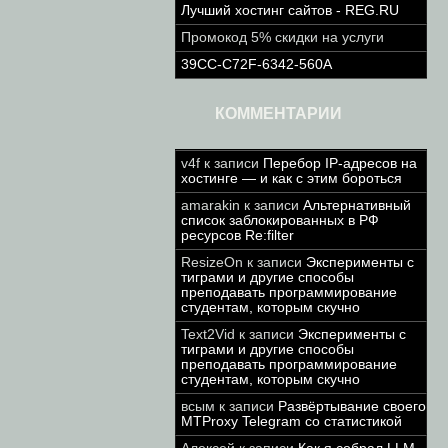
Лучший хостинг сайтов - REG.RU
Промокод 5% скидки на услуги
39CC-C72F-6342-560A
КОММЕНТАРИИ
v4f
к записи
Перебор IP-адресов на
хостинге — и как с этим бороться
amarakin
к записи
Альтернативный
список заблокированных в РФ
ресурсов Re:filter
ResizeOn
к записи
Эксперименты с
тиграми и другие способы
преподавать программирование
студентам, которым скучно
Text2Vid
к записи
Эксперименты с
тиграми и другие способы
преподавать программирование
студентам, которым скучно
всым
к записи
Развёртывание своего
MTProxy Telegram со статистикой