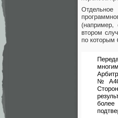
Отдельное
программно
(например,
втором слу
по которым 
Переда
многи
Арбитр
№ А40-
Сторо
резуль
более
подтве