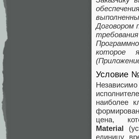
обеспечения
выполненн
Договором п
требован
Программно
которое 
(Приложение
Условие №
Независим
исполните
наиболее к
формирован
цена, к
Material
(ус
единицу вр