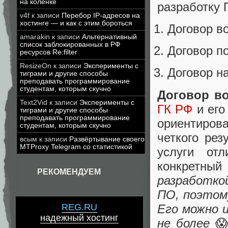
на коленке
разработку 
v4f
к записи
Перебор IP-адресов на
хостинге — и как с этим бороться
Договор во
amarakin
к записи
Альтернативный
список заблокированных в РФ
Договор п
ресурсов Re:filter
ResizeOn
к записи
Эксперименты с
Договор на
тиграми и другие способы
преподавать программирование
студентам, которым скучно
Договор во
Text2Vid
к записи
Эксперименты с
ГК РФ
и его
тиграми и другие способы
преподавать программирование
ориентиров
студентам, которым скучно
четкого рез
всым
к записи
Развёртывание своего
MTProxy Telegram со статистикой
услуги от
конкретны
РЕКОМЕНДУЕМ
разработко
ПО, поэтому
Его можно 
REG.RU
надежный хостинг
не более
