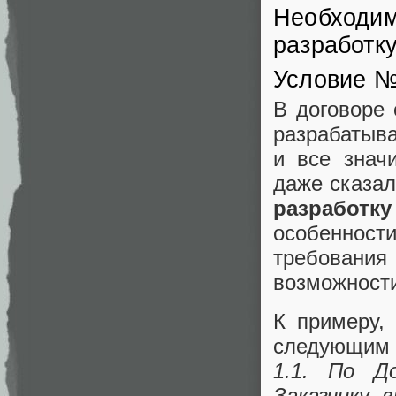
Необходим
разработку
Условие №
В договоре 
разрабатыва
и все знач
даже сказал
разработк
особенности
требования
возможности 
К примеру,
следующим 
1.1. По Д
Заказчику 