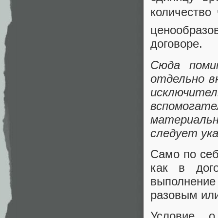
количество
ценообразо
договоре.
Сюда поми
отдельно в
исключи
вспомога
материальн
следует ук
Само по себ
как в дог
выполнение
разовым ил
Условие о