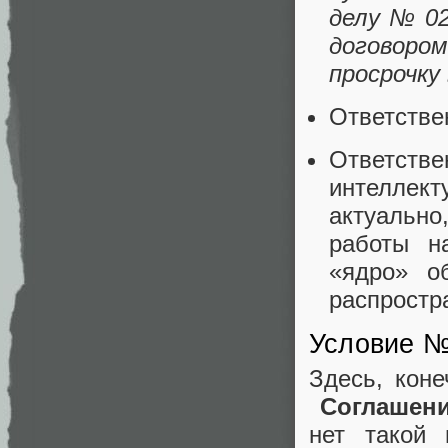
делу № 02
договоро
просрочку
Ответстве
Ответст
интеллек
актуально
работы н
«ядро» о
распростр
Условие №
Здесь, кон
Соглашен
нет такой 