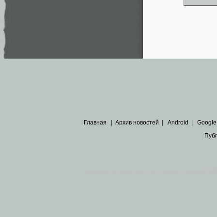
Главная
|
Архив новостей
|
Android
|
Google
Пуб
Все пра
Основными материалами сайта являются
архивные ко