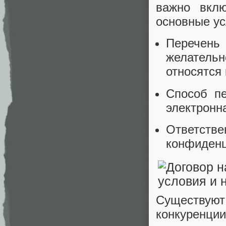
важно вкл
основные у
Перечен
желательн
относятся
Способ п
электронн
Ответс
конфиденц
Существую
конкуренц