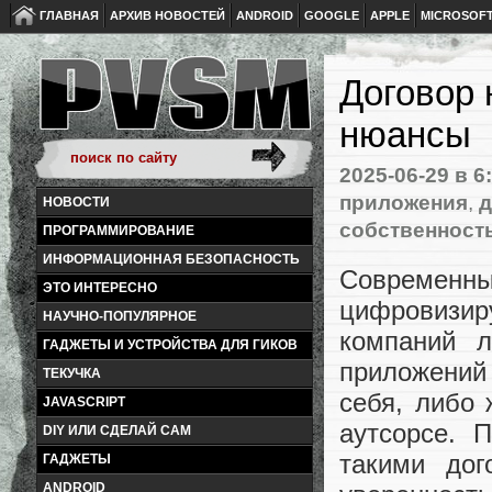
ГЛАВНАЯ
АРХИВ НОВОСТЕЙ
ANDROID
GOOGLE
APPLE
MICROSOF
Договор 
нюансы
2025-06-29
в 6
приложения
,
д
НОВОСТИ
собственност
ПРОГРАММИРОВАНИЕ
ИНФОРМАЦИОННАЯ БЕЗОПАСНОСТЬ
Современны
ЭТО ИНТЕРЕСНО
цифровизиру
НАУЧНО-ПОПУЛЯРНОЕ
компаний л
ГАДЖЕТЫ И УСТРОЙСТВА ДЛЯ ГИКОВ
приложений
ТЕКУЧКА
себя, либо
JAVASCRIPT
аутсорсе. 
DIY ИЛИ СДЕЛАЙ САМ
такими до
ГАДЖЕТЫ
ANDROID