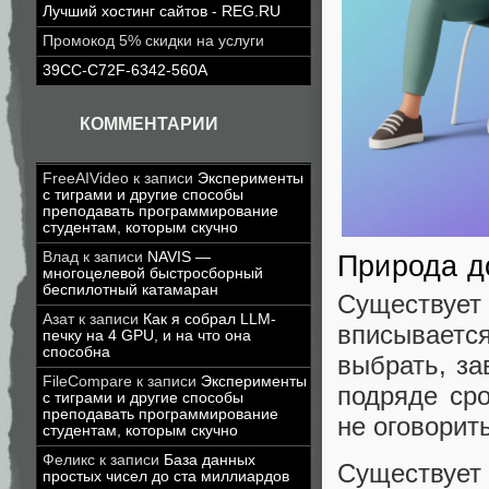
Лучший хостинг сайтов - REG.RU
Промокод 5% скидки на услуги
39CC-C72F-6342-560A
КОММЕНТАРИИ
FreeAIVideo
к записи
Эксперименты
с тиграми и другие способы
преподавать программирование
студентам, которым скучно
Влад
к записи
NAVIS —
Природа д
многоцелевой быстросборный
беспилотный катамаран
Существует
Азат
к записи
Как я собрал LLM-
вписываетс
печку на 4 GPU, и на что она
способна
выбрать, за
FileCompare
к записи
Эксперименты
подряде ср
с тиграми и другие способы
преподавать программирование
не оговорит
студентам, которым скучно
Феликс
к записи
База данных
Существует 
простых чисел до ста миллиардов