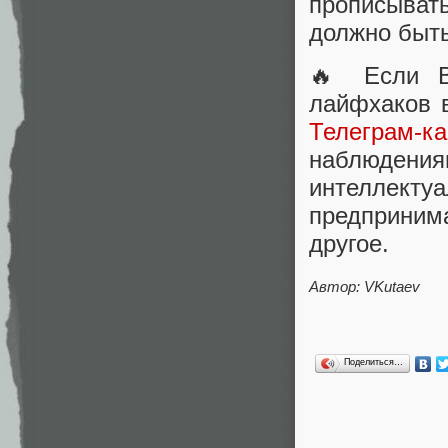
прописывать
должно быть
🔥 Если В
лайфхаков в
Телеграм-к
наблюдениям
интеллек
предприним
другое.
Автор: VKutaev
Поделиться…