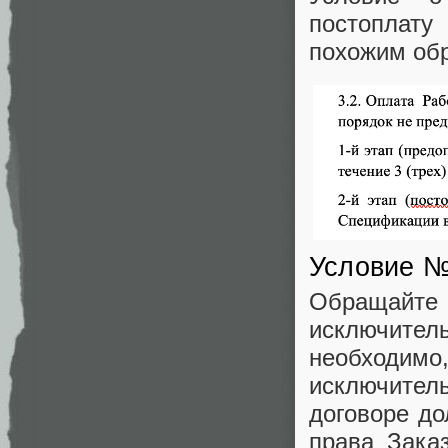
постоплат
похожим об
Условие №
Обращайте 
исключите
необходимо,
исключител
договоре до
права Зака