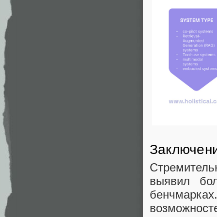
Заключен
Стремитель
выявил бо
бенчмарках
возможно