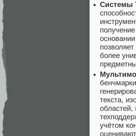
Системы 
способнос
инструмен
получение
основании
позволяет
более уни
предметны
Мультимо
бенчмарки
генериров
текста, из
областей, 
техподдер
учётом ко
оценивают