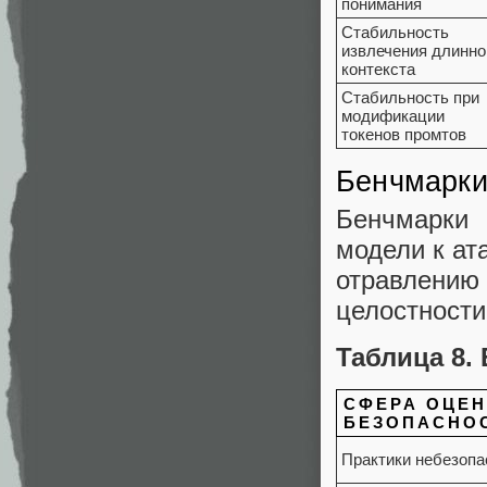
понимания
Стабильность
извлечения длинно
контекста
Стабильность при
модификации
токенов промтов
Бенчмарки
Бенчмарки
модели к ат
отравлению
целостности
Таблица 8.
СФЕРА ОЦЕ
БЕЗОПАСНО
Практики небезопа