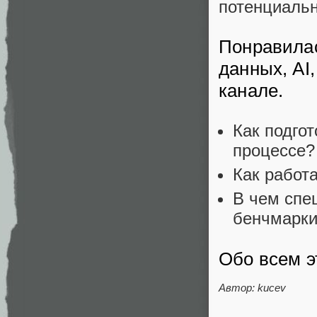
потенциальн
Понравила
данных, AI
канале.
Как подгот
процессе?
Как работ
В чем спе
бенчмарки
Обо всем э
Автор: kucev