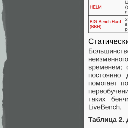
Ш
HELM
(
п
2
BIG-Bench Hard
в
(BBH)
р
Статическ
Большинств
неизменног
временем; 
постоянно 
помогает п
переобучен
таких бенч
LiveBench.
Таблица 2.