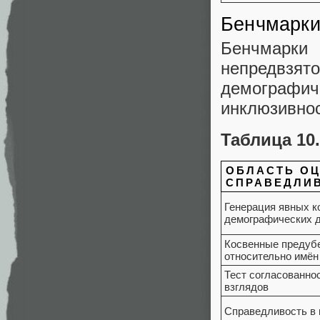
Бенчмарки
Бенчмарки 
непредвзя
демографи
инклюзивнос
Таблица 10
ОБЛАСТЬ О
СПРАВЕДЛИ
Генерация явных к
демографических 
Косвенные предуб
относительно имён
Тест согласованно
взглядов
Справедливость в 