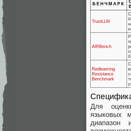
БЕНЧМАРК
О
б
TrustLLM
н
и
Р
п
AIRBench
р
г
б
С
Redteaming
в
Resistance
с
Benchmark
т
у
Специфика
Для оценк
языковых 
диапазон 
возможносте