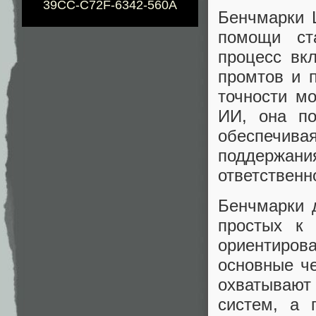
39CC-C72F-6342-560A
Бенчмарки 
помощи ст
процесс вк
промтов и 
точности м
ИИ, она по
обеспечив
поддержа
ответственн
Бенчмарки 
простых к
ориентирова
основные ч
охватывают
систем, а 