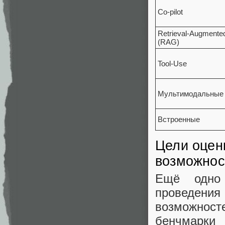
Co-pilot
Retrieval-Augmente
(RAG)
Tool-Use
Мультимодальные
Встроенные
Цели оцен
возможнос
Ещё одно 
проведени
возможност
бенчмарки