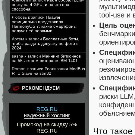
Алексей
к записи
Как я собрал LLM-
печку на 4 GPU, и на что она
мультимода
способна
tool-use и
Любовь
к записи
Huawei
официально представила
Цель оце
HarmonyOS 7: какие смартфоны
получат её первыми
бенчмарки
Артем
к записи
Бесплатные боты,
ориентиро
чтобы раздеть девушку по фото в
2024
Специфик
sasha
к записи
Майнинг биткоинов
оценивающ
на 55-летнем ветеране IBM 1401
резюмиров
Roman
к записи
Реализация ModBus
RTU Slave на stm32
извлечени
Специфик
РЕКОМЕНДУЕМ
риски LLM,
конфиденц
REG.RU
объясняем
надежный хостинг
Промокод на скидку 5%
Что такое
REG.RU