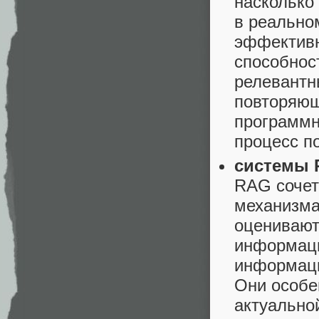
насколько
в реально
эффективн
способнос
релевантн
повторяющ
программн
процесс п
системы R
RAG сочет
механизма
оценивают
информаци
информаци
Они особе
актуально