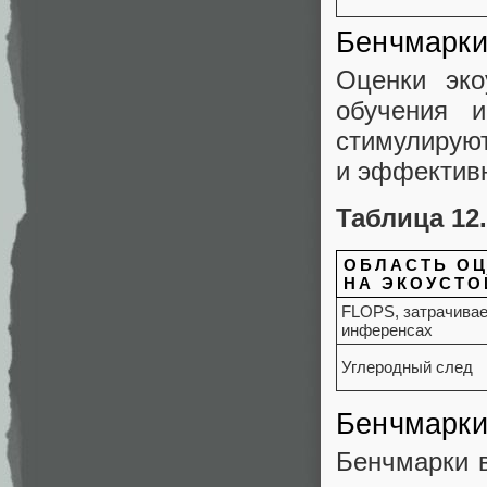
Бенчмарки
Оценки экоу
обучения 
стимулируют
и эффективн
Таблица 12
ОБЛАСТЬ О
НА ЭКОУСТ
FLOPS, затрачивае
инференсах
Углеродный след
Бенчмарки
Бенчмарки 