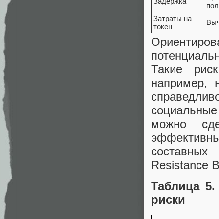
Задержка
пол
Затраты на
Выч
токен
Ориентиро
потенциал
Такие рис
например, 
справедлив
социальные
можно сд
эффективн
составных 
Resistance 
Таблица 5
риски