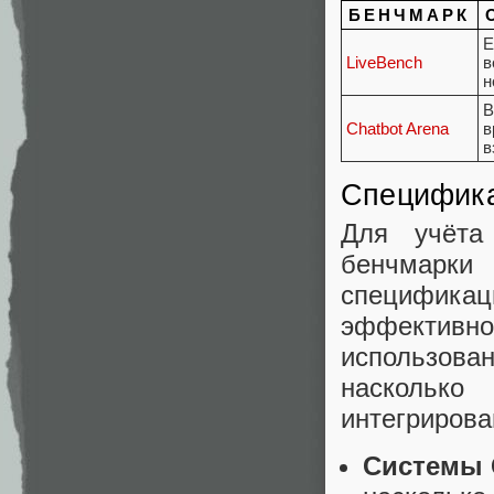
БЕНЧМАРК
Е
LiveBench
в
н
В
Chatbot Arena
в
в
Специфика
Для учёта
бенчмарк
специфик
эффектив
использован
наскольк
интегрирова
Системы C