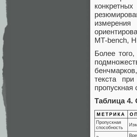
конкретны
резюмирова
измерения
ориентирова
MT-bench, H
Более того,
подмножест
бенчмарков
текста при
пропускная 
Таблица 4.
МЕТРИКА
О
Пропускная
Изм
способность
Вре