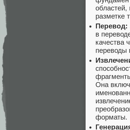
областей, 
разметке т
Перевод:
в переводе
качества 
переводы 
Извлечен
способнос
фрагменты
Она включ
именованны
извлечени
преобразо
форматы.
Генерация