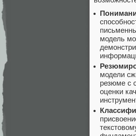
Понимани
способнос
письменны
модель мо
демонстри
информац
Резюмиро
модели сж
резюме с 
оценки ка
инструме
Классифи
присвоени
текстовом
фундамент