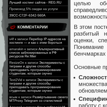
целью обе
Лучший хостинг сайтов - REG.RU
справедли
Промокод 5% скидки на услуги
возможност
39CC-C72F-6342-560A
В этом пост
КОММЕНТАРИИ
разбитый н
оценки, сп
v4f
к записи
Перебор IP-адресов на
хостинге — и как с этим бороться
Понимание
amarakin
к записи
Альтернативный
бенчмарках 
список заблокированных в РФ
ресурсов Re:filter
ResizeOn
к записи
Эксперименты с
Основные п
тиграми и другие способы
преподавать программирование
студентам, которым скучно
Сложност
Text2Vid
к записи
Эксперименты с
множества
тиграми и другие способы
преподавать программирование
обновляем
студентам, которым скучно
всым
к записи
Развёртывание своего
Специфик
MTProxy Telegram со статистикой
работу с к