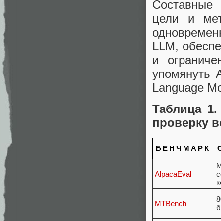
Составные 
цели и мет
одновремен
LLM, обеспе
и ограниче
упомянуть A
Language Mo
Таблица 1
проверку 
БЕНЧМАРК
М
AlpacaEval
с
к
8
MTBench
б