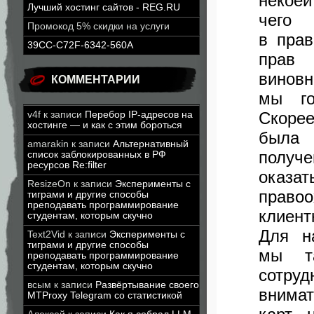
некоей
Лучший хостинг сайтов - REG.RU
чего 
Промокод 5% скидки на услуги
в пра
39CC-C72F-6342-560A
прав 
виновн
КОММЕНТАРИИ
мы го
Скорее
v4f
к записи
Перебор IP-адресов на
хостинге — и как с этим бороться
была 
amarakin
к записи
Альтернативный
получ
список заблокированных в РФ
ресурсов Re:filter
оказ
ResizeOn
к записи
Эксперименты с
право
тиграми и другие способы
преподавать программирование
клиент
студентам, которым скучно
Для н
Text2Vid
к записи
Эксперименты с
тиграми и другие способы
мы та
преподавать программирование
студентам, которым скучно
сотр
всым
к записи
Развёртывание своего
внимат
MTProxy Telegram со статистикой