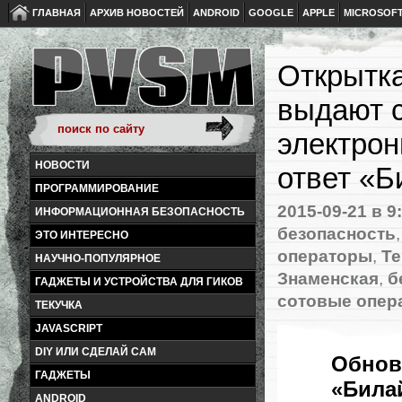
ГЛАВНАЯ
АРХИВ НОВОСТЕЙ
ANDROID
GOOGLE
APPLE
MICROSOF
Открытка
выдают с
электрон
НОВОСТИ
ответ «Б
ПРОГРАММИРОВАНИЕ
2015-09-21
в 9
ИНФОРМАЦИОННАЯ БЕЗОПАСНОСТЬ
безопасность
ЭТО ИНТЕРЕСНО
операторы
,
Те
НАУЧНО-ПОПУЛЯРНОЕ
Знаменская
,
б
ГАДЖЕТЫ И УСТРОЙСТВА ДЛЯ ГИКОВ
сотовые опер
ТЕКУЧКА
JAVASCRIPT
DIY ИЛИ СДЕЛАЙ САМ
Обнов
ГАДЖЕТЫ
«
Била
ANDROID