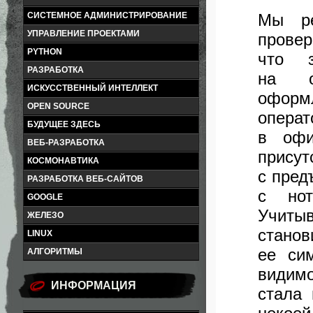
Мы ре
СИСТЕМНОЕ АДМИНИСТРИРОВАНИЕ
УПРАВЛЕНИЕ ПРОЕКТАМИ
провер
PYTHON
что з
РАЗРАБОТКА
на ос
ИСКУССТВЕННЫЙ ИНТЕЛЛЕКТ
оформ
OPEN SOURCE
опера
БУДУЩЕЕ ЗДЕСЬ
в офи
ВЕБ-РАЗРАБОТКА
прис
КОСМОНАВТИКА
с пред
РАЗРАБОТКА ВЕБ-САЙТОВ
с нот
GOOGLE
Учиты
ЖЕЛЕЗО
стано
LINUX
ее си
АЛГОРИТМЫ
видим
ИНФОРМАЦИЯ
стала