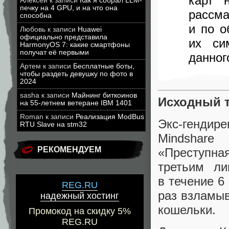
карт 
Алексей
к записи
Как я собрал LLM-
печку на 4 GPU, и на что она
рассма
способна
и по о
Любовь
к записи
Huawei
официально представила
их си
HarmonyOS 7: какие смартфоны
получат её первыми
данног
Артем
к записи
Бесплатные боты,
чтобы раздеть девушку по фото в
2024
sasha
к записи
Майнинг биткоинов
Исходный т
на 55-летнем ветеране IBM 1401
Roman
к записи
Реализация ModBus
Экс-гендирек
RTU Slave на stm32
Mindshare
РЕКОМЕНДУЕМ
«
Преступна
третьим л
в течение 6
REG.RU
раз взламы
надежный хостинг
кошельки.
Промокод на скидку 5%
REG.RU