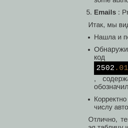
Emails
: P
Итак, мы ви
Нашла и п
Обнаружи
код
2502
.0
, содерж
обозначил
Корректно
числу авто
Отлично, т
эл.таблицу 