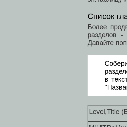
Список гл
Более прод
разделов -
Давайте поп
Собер
раздел
в текс
"Назва
Level,Title (