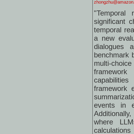
zhongzhu@amazon
"Temporal r
significant 
temporal re
a new evalu
dialogues 
benchmark b
multi-choi
framework
capabilitie
framework e
summarizati
events in e
Additionall
where LLM
calculation