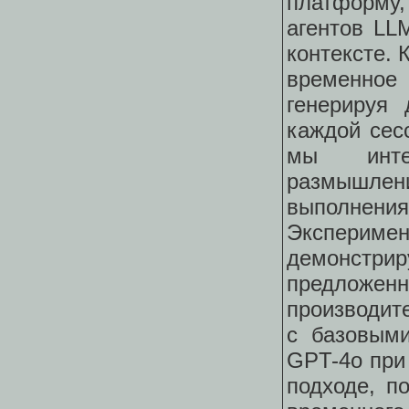
платформу
агентов LL
контексте. 
временное
генерируя
каждой сес
мы интег
размышле
выполнени
Экспериме
демонстри
предлож
производит
с базовыми
GPT-4o при
подходе, п