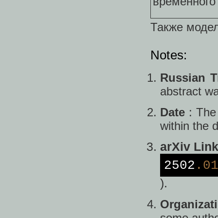
временного
Также модел
Notes:
Russian T
abstract wa
Date
: The
within the
arXiv Lin
2502
.0
).
Organizat
some autho