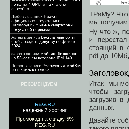
Алексей
к записи
Как я собрал LLM-
печку на 4 GPU, и на что она
способна
ТРеМу? Что 
Любовь
к записи
Huawei
мы получим 
официально представила
HarmonyOS 7: какие смартфоны
получат её первыми
Ну что ж, п
Артем
к записи
Бесплатные боты,
и перестал
чтобы раздеть девушку по фото в
стоящий в 
2024
sasha
к записи
Майнинг биткоинов
pdf до 10Мб
на 55-летнем ветеране IBM 1401
Roman
к записи
Реализация ModBus
RTU Slave на stm32
Заголовок
Итак, мы мо
РЕКОМЕНДУЕМ
чтобы загр
загрузив в
REG.RU
данных.
надежный хостинг
Промокод на скидку 5%
Давайте соб
REG.RU
такого пром