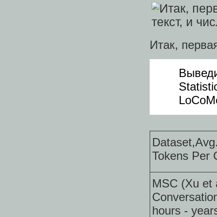
Итак, перва
Выведи
Statist
LoCoMo
Dataset,Avg
Tokens Per C
MSC (Xu et a
Conversation
hours - yea