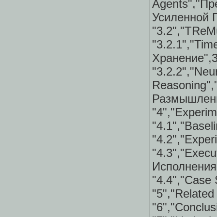
Agents","
Усиленной 
"3.2","TReM
"3.2.1","Ti
Хранение",
"3.2.2
Reasoni
Размышлени
"4","Experi
"4.1","Base
"4.2","Expe
"4.3","Exe
Исполнения
"4.4","Case
"5","Relate
"6","Conclu