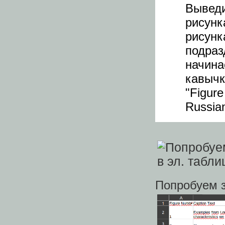
Выведи
рисунк
рисунк
подраз
начина
кавыч
"Figur
Russian
Попробуем з