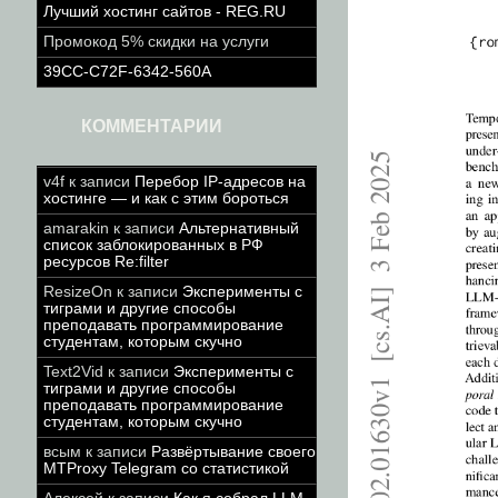
Лучший хостинг сайтов - REG.RU
Промокод 5% скидки на услуги
39CC-C72F-6342-560A
КОММЕНТАРИИ
v4f
к записи
Перебор IP-адресов на
хостинге — и как с этим бороться
amarakin
к записи
Альтернативный
список заблокированных в РФ
ресурсов Re:filter
ResizeOn
к записи
Эксперименты с
тиграми и другие способы
преподавать программирование
студентам, которым скучно
Text2Vid
к записи
Эксперименты с
тиграми и другие способы
преподавать программирование
студентам, которым скучно
всым
к записи
Развёртывание своего
MTProxy Telegram со статистикой