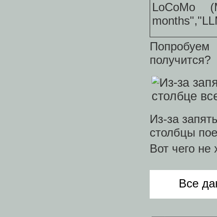
LoCoMo (Ma
months","LL
Попробуем
получится?
Из-за запят
столбцы пое
Вот чего не 
Все да