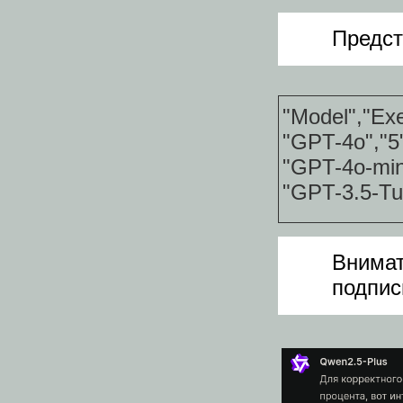
Предст
"Model","Exe
"GPT-4o","5
"GPT-4o-min
"GPT-3.5-Tu
Внимат
подпис