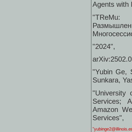
Agents with 
"TReMu:
Размышл
Многосесси
"2024",
arXiv:2502.
"Yubin Ge, 
Sunkara, Yas
"University
Services;
Amazon Web
Services",
"yubinge2@illinois.e