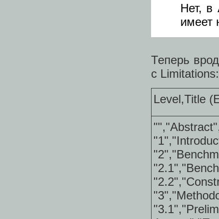
Нет, в
имеет 
Теперь врод
с Limitations:
Level,Title (
"","Abstract
"1","Introdu
"2","Benchm
"2.1","Benc
"2.2","Const
"3","Method
"3.1","