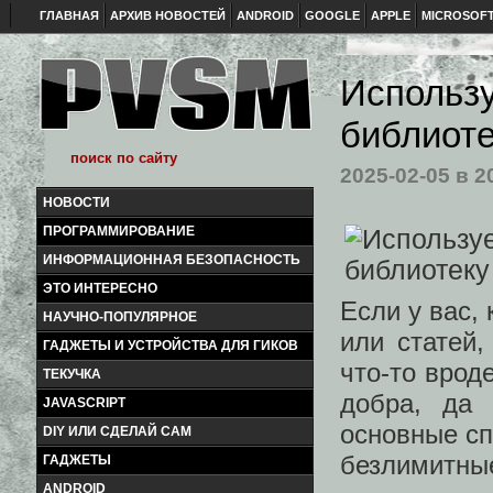
ГЛАВНАЯ
АРХИВ НОВОСТЕЙ
ANDROID
GOOGLE
APPLE
MICROSOF
Использу
библиоте
2025-02-05
в 2
НОВОСТИ
ПРОГРАММИРОВАНИЕ
ИНФОРМАЦИОННАЯ БЕЗОПАСНОСТЬ
ЭТО ИНТЕРЕСНО
Если у вас, 
НАУЧНО-ПОПУЛЯРНОЕ
или статей,
ГАДЖЕТЫ И УСТРОЙСТВА ДЛЯ ГИКОВ
что-то врод
ТЕКУЧКА
добра, да
JAVASCRIPT
основные сп
DIY ИЛИ СДЕЛАЙ САМ
безлимитны
ГАДЖЕТЫ
ANDROID