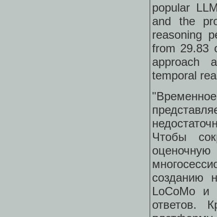
popular LLM
and the pro
reasoning p
from 29.83 
approach an
temporal rea
"Временно
представл
недостаточ
Чтобы сок
оценочну
многосесс
созданию н
LoCoMo и 
ответов. 