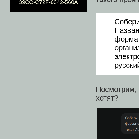
39CC-C72F-6342-560A
Собери
Назван
форма
орган
электр
русский
Посмотрим
хотят?