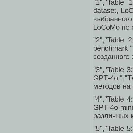
"1","Table 
dataset, Lo
выбранног
LoCoMo по с
"2","Table 2
benchmark."
созданного 
"3","Table 3
GPT-4o.","
методов на 
"4","Table 4
GPT-4o-mi
различных м
"5","Table 5