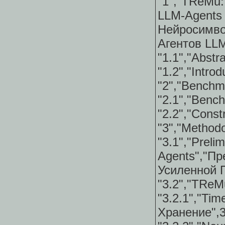
"1","TReMu:
LLM-Agents 
Нейросим
Агентов LL
"1.1","Abstr
"1.2","Intro
"2","Benchm
"2.1","Benc
"2.2","Const
"3","Method
"3.1","
Agents","
Усиленной 
"3.2","TReM
"3.2.1","Ti
Хранение",