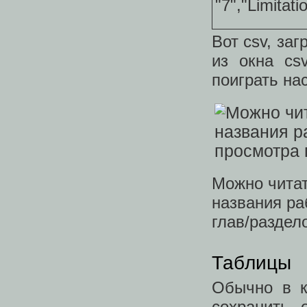
"7","Limitat
Вот csv, за
из окна cs
поиграть на
Можно читат
названия ра
глав/раздел
Таблицы
Обычно в к
сохранить 