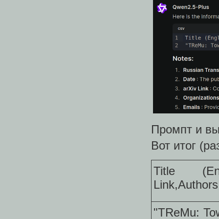
Промпт и вы
Вот итог (р
Title (Eng
Link,Authors
"TReMu: Tow