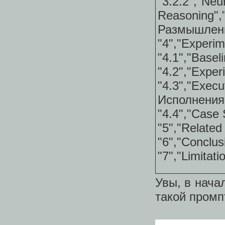
"3.2.2
Reasoni
Размышлени
"4","Experi
"4.1","Base
"4.2","Expe
"4.3","Exe
Исполнения
"4.4","Case
"5","Relate
"6","Conclu
"7","Limitat
Увы, в нача
такой промп