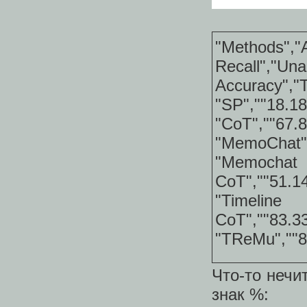
"Methods",
Recall","Un
Accuracy","T
"SP",""18.1
"CoT",""67.
"MemoChat",
"
CoT",""51.1
"
CoT",""83.3
"TReMu",""8
Что-то нечи
знак %: