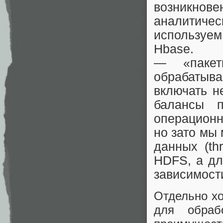
возникно
аналитиче
используем
Hbase.
— «пакет
обрабатыв
включать н
балансы п
операционн
но зато мы
данных (th
HDFS, а дл
зависимости
Отдельно хо
для обра