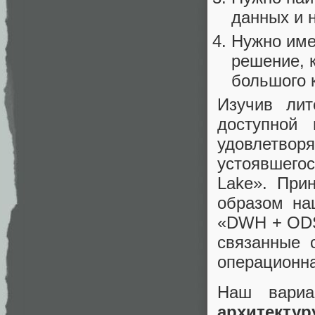
данных и 
Нужно име
решение, 
большого 
Изучив лит
доступной
удовлетвор
устоявшего
Lake». При
образом на
«DWH + ODS
связанные 
операционна
Наш вариа
архитектур