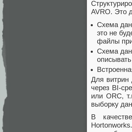
Структури
AVRO. Это 
Схема дан
это не бу
файлы пр
Схема дан
описывать
Встроенна
Для витрин 
через BI-ср
или ORC, т.
выборку дан
В качеств
Hortonwor