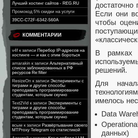
достаточно 
Лучший хостинг сайтов - REG.RU
Промокод 5% скидки на услуги
Если они во
39CC-C72F-6342-560A
чтобы оцен
поступающи
КОММЕНТАРИИ
«классическ
v4f
к записи
Перебор IP-адресов на
В рамках 
хостинге — и как с этим бороться
используем
amarakin
к записи
Альтернативный
список заблокированных в РФ
решений.
ресурсов Re:filter
ResizeOn
к записи
Эксперименты с
Для начал
тиграми и другие способы
преподавать программирование
технология
студентам, которым скучно
имелось нес
Text2Vid
к записи
Эксперименты с
тиграми и другие способы
Data Ware
преподавать программирование
студентам, которым скучно
Operation
всым
к записи
Развёртывание своего
MTProxy Telegram со статистикой
данных)