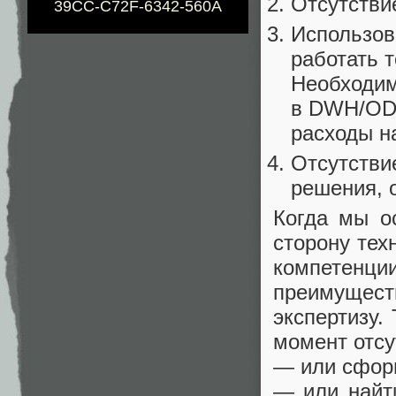
Отсутстви
39CC-C72F-6342-560A
Использов
работать 
Необходим
в DWH/ODS
расходы на
Отсутстви
решения, 
Когда мы о
сторону тех
компетенции
преимущест
экспертизу.
момент отсу
— или сформ
— или найти