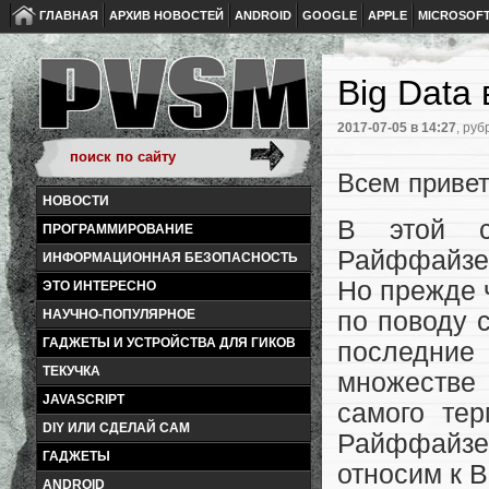
ГЛАВНАЯ
АРХИВ НОВОСТЕЙ
ANDROID
GOOGLE
APPLE
MICROSOF
Big Data
2017-07-05
в 14:27
, руб
Всем привет
НОВОСТИ
В этой с
ПРОГРАММИРОВАНИЕ
Райффайзе
ИНФОРМАЦИОННАЯ БЕЗОПАСНОСТЬ
Но прежде ч
ЭТО ИНТЕРЕСНО
НАУЧНО-ПОПУЛЯРНОЕ
по поводу 
ГАДЖЕТЫ И УСТРОЙСТВА ДЛЯ ГИКОВ
последние 
ТЕКУЧКА
множестве 
JAVASCRIPT
самого те
DIY ИЛИ СДЕЛАЙ САМ
Райффайзен
ГАДЖЕТЫ
относим к B
ANDROID