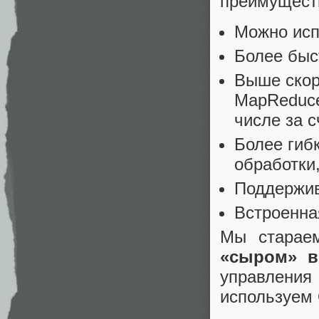
преимущест
Можно исп
Более быс
Выше скор
MapReduce
числе за 
Более гиб
обработки
Поддержив
Встроенна
Мы стараем
«сыром» в
управления
используем 