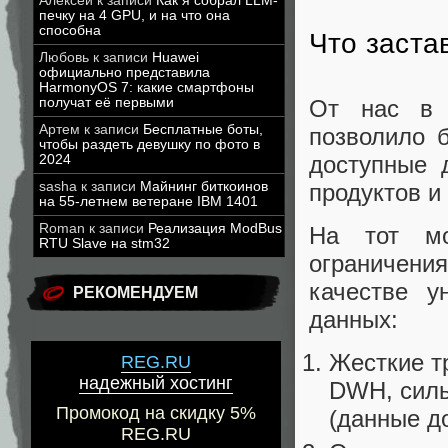
Алексей
к записи
Как я собрал LLM-
печку на 4 GPU, и на что она
способна
Что заста
Любовь
к записи
Huawei
официально представила
HarmonyOS 7: какие смартфоны
От нас в 
получат её первыми
Артем
к записи
Бесплатные боты,
позволило 
чтобы раздеть девушку по фото в
доступные 
2024
продуктов и
sasha
к записи
Майнинг биткоинов
на 55-летнем ветеране IBM 1401
Roman
к записи
Реализация ModBus
На тот м
RTU Slave на stm32
ограничения
качестве у
РЕКОМЕНДУЕМ
данных:
Жесткие т
REG.RU
надежный хостинг
DWH, силь
Промокод на скидку 5%
(данные д
REG.RU