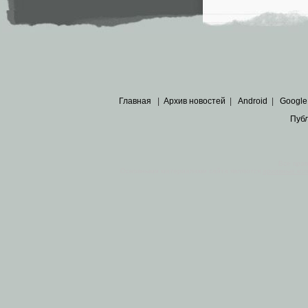
Главная
|
Архив новостей
|
Android
|
Google
Пуб
Все пра
Основными материалами сайта являются
архивные ко