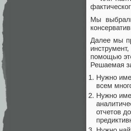
фактическог
Мы выбрали
консервати
Далее мы пр
инструмент
помощью это
Решаемая з
Нужно име
всем мног
Нужно име
аналитиче
отчетов до
предиктив
Нужно най