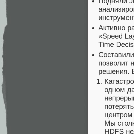
Подняли J
анализиро
инструмент
Активно р
«Speed Lay
Time Decis
Составили
позволит 
решения. 
Катастр
одном да
непреры
потерять
центром 
Мы стол
HDFS не