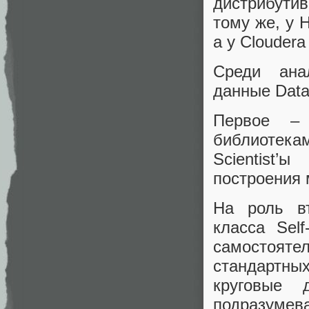
дистрибути
тому же, у 
а у Cloudera
Среди ана
данные Data
Первое –
библиотек
Scientist’
построения 
На роль в
класса Sel
самостоя
стандартны
круговые 
подразумев