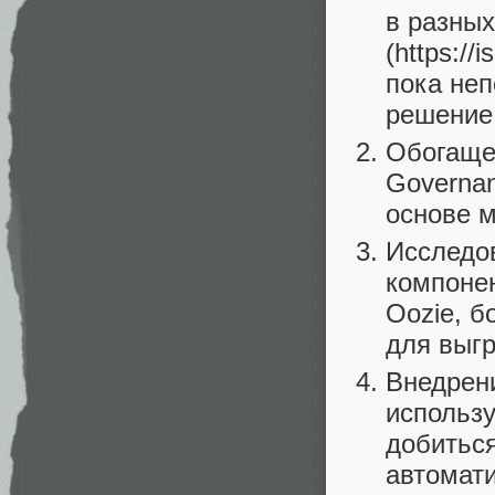
в разных
(https://
пока неп
решение
Обогащен
Governan
основе 
Исследо
компонен
Oozie, б
для выг
Внедрени
использ
добитьс
автомат