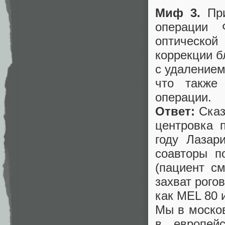
Миф 3.
При
операции 
оптичеcкой
коррекции б
с удалением
что также
операции.
Ответ:
Сказ
центровка 
году Лазар
соавторы п
(пациент с
захват рого
как MEL 80 
Мы в моско
в европей