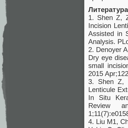
Литература
1. Shen Z, 
Incision Len
Assisted in 
Analysis. PL
2. Denoyer A
Dry eye dise
small incisi
2015 Apr;122
3. Shen Z, 
Lenticule Ex
In Situ Ker
Review a
1;11(7):e015
4. Liu M1, C