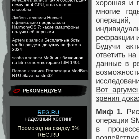
Алексей
к записи
Как я собрал LLM-
хорошая и 
печку на 4 GPU, и на что она
многие год
способна
Любовь
к записи
Huawei
операций
официально представила
индивидуал
HarmonyOS 7: какие смартфоны
получат её первыми
рефракции и
Артем
к записи
Бесплатные боты,
Будучи акт
чтобы раздеть девушку по фото в
2024
ответить на
sasha
к записи
Майнинг биткоинов
данные в р
на 55-летнем ветеране IBM 1401
возможности
Roman
к записи
Реализация ModBus
RTU Slave на stm32
исследовани
Вот аргуме
РЕКОМЕНДУЕМ
зрения дока
Миф 1.
Риск
REG.RU
надежный хостинг
операции SM
в процесс
Промокод на скидку 5%
REG.RU
воздействи