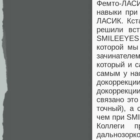
Фемто-ЛАСИ
навыки при
ЛАСИК. Кст
решили вст
SMILEEYЕS 
которой мы
зачинателе
который и с
самым у на
докоррекц
докоррекции
связано это
точный), а
чем при SMI
Коллеги 
дальнозорк