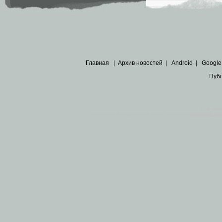
Главная
|
Архив новостей
|
Android
|
Google
Пуб
Все пра
Основными материалами сайта являются
архивные ко