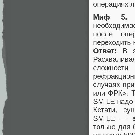
операциях я
Миф 5.
О
необходим
после опе
переходить 
Ответ:
В эт
Расхвалив
сложности 
рефракцион
случаях пр
или ФРК». Т
SMILE надо 
Кстати, су
SMILE — э
только для 