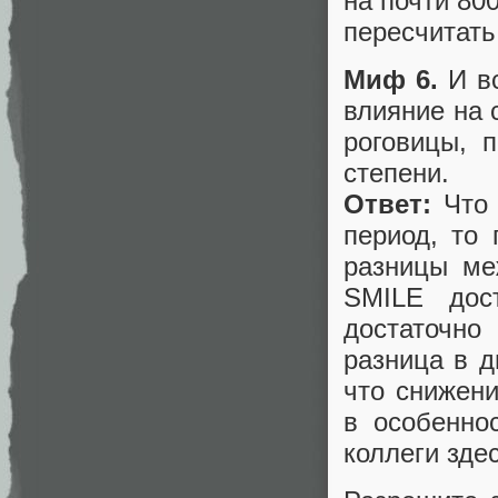
на почти 80
пересчитать
Миф 6.
И вс
влияние на 
роговицы, 
степени.
Ответ:
Что
период, то
разницы ме
SMILE дос
достаточн
разница в д
что снижен
в особенно
коллеги зде