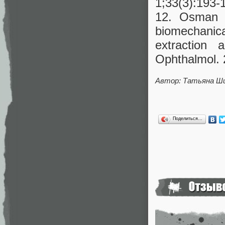
1;33(3):193-
12. Osman 
biomechanic
extraction 
Ophthalmol. 
Автор: Татьяна Ш
Поделиться…