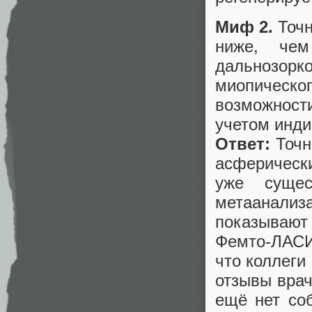
Миф 2.
Точн
ниже, чем
дальнозорк
миопическ
возможност
учетом инди
Ответ:
Точн
асферическ
уже сущес
метаанализа
показывают
Фемто-ЛАСИ
что коллеги
отзывы врач
ещё нет со