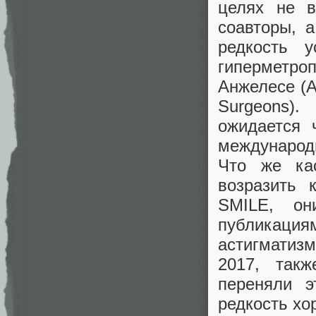
целях не в
соавторы, 
редкость у
гиперметр
Анжелесе (A
Surgeons)
ожидается 
международ
Что же ка
возразить 
SMILE, он
публикаци
астигматиз
2017, так
переняли э
редкость хо