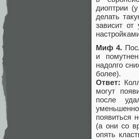
диоптрии (у
делать так
зависит от 
настройками
Миф 4.
Посл
и помутнен
надолго сни
более).
Ответ:
Колл
могут появ
после уда
уменьшенно
появиться н
(а они со 
опять класт