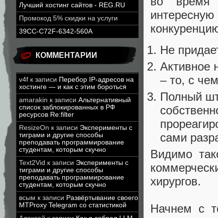
во время 
Лучший хостинг сайтов - REG.RU
интересную
Промокод 5% скидки на услуги
конкуренцию
39CC-C72F-6342-560A
Не придает
КОММЕНТАРИИ
Активное 
– то, с ч
v4f
к записи
Перебор IP-адресов на
хостинге — и как с этим бороться
Полный шт
amarakin
к записи
Альтернативный
собственн
список заблокированных в РФ
ресурсов Re:filter
прореагир
ResizeOn
к записи
Эксперименты с
сами разр
тиграми и другие способы
преподавать программирование
студентам, которым скучно
Видимо так
Text2Vid
к записи
Эксперименты с
коммерчес
тиграми и другие способы
преподавать программирование
хирургов.
студентам, которым скучно
всым
к записи
Развёртывание своего
MTProxy Telegram со статистикой
Начнем с т