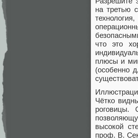
Разрешите з
на третью с
технология
операцион
безопасным
что это хо
индивидуал
плюсы и ми
(особенно д
существоват
Иллюстрация
Чётко видн
роговицы. 
позволяющу
высокой ст
проф. В. Се