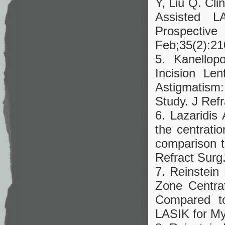
Y, Liu Q. Cl
Assisted L
Prospectiv
Feb;35(2):21
5. Kanellop
Incision Le
Astigmatism
Study. J Ref
6. Lazaridis
the centrati
comparison t
Refract Surg
7. Reinstein
Zone Centra
Compared to
LASIK for My