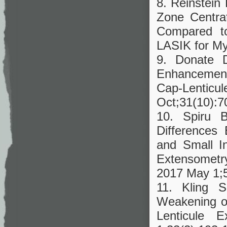
8. Reinstein
Zone Centra
Compared to
LASIK for My
9. Donate D
Enhancement
Cap-Lenticu
Oct;31(10):7
10. Spiru 
Differences
and Small In
Extensometry
2017 May 1;
11. Kling 
Weakening of
Lenticule 