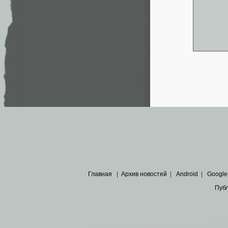
Главная
|
Архив новостей
|
Android
|
Google
Пуб
Все пра
Основными материалами сайта являются
архивные ко