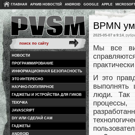
ГЛАВНАЯ
АРХИВ НОВОСТЕЙ
ANDROID
GOOGLE
APPLE
MICROSOF
BPMN уме
2025-05-07
в 9:14
, рубр
Мы все ви
справляютс
НОВОСТИ
практически
ПРОГРАММИРОВАНИЕ
ИНФОРМАЦИОННАЯ БЕЗОПАСНОСТЬ
И это прав
ЭТО ИНТЕРЕСНО
выполнять 
НАУЧНО-ПОПУЛЯРНОЕ
люди. Так 
ГАДЖЕТЫ И УСТРОЙСТВА ДЛЯ ГИКОВ
процессы
ТЕКУЧКА
разработан
JAVASCRIPT
технологич
DIY ИЛИ СДЕЛАЙ САМ
ГАДЖЕТЫ
пользовате
ANDROID