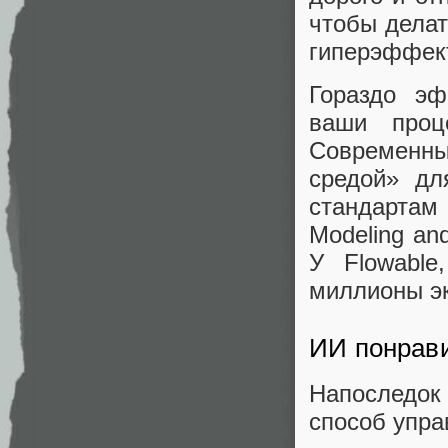
чтобы делат
гиперэффек
Гораздо эф
ваши проц
Современн
средой» дл
стандарта
Modeling an
У Flowable
миллионы э
ИИ понрави
Напоследо
способ упра