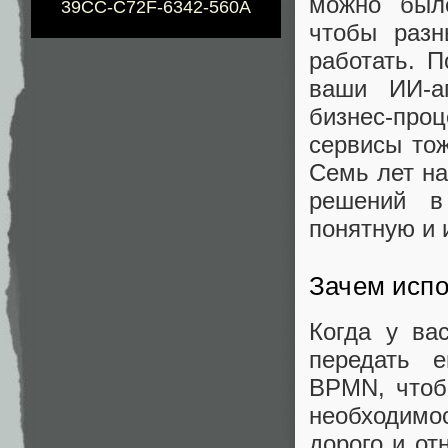
можно был
39CC-C72F-6342-560A
чтобы разн
работать. П
ваши ИИ-а
бизнес-про
сервисы тож
Семь лет на
решений в
понятную и
Зачем испо
Когда у ва
передать е
BPMN, чтоб
необходимо
дорого и от