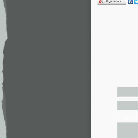
Поделиться…
* - обя