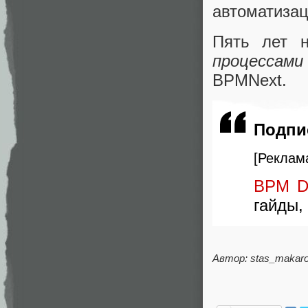
автоматизац
Пять лет 
процессами
BPMNext.
Подпи
[Реклам
BPM De
гайды,
Автор: stas_makar