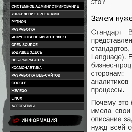
это?
СИСТЕМНОЕ АДМИНИСТРИРОВАНИЕ
УПРАВЛЕНИЕ ПРОЕКТАМИ
Зачем нуж
PYTHON
РАЗРАБОТКА
Стандарт B
ИСКУССТВЕННЫЙ ИНТЕЛЛЕКТ
представл
OPEN SOURCE
стандартов
БУДУЩЕЕ ЗДЕСЬ
Language). 
ВЕБ-РАЗРАБОТКА
бизнес-пр
КОСМОНАВТИКА
сторонам:
РАЗРАБОТКА ВЕБ-САЙТОВ
аналитиков
GOOGLE
процессы.
ЖЕЛЕЗО
LINUX
Почему это 
АЛГОРИТМЫ
имела свои
описание за
ИНФОРМАЦИЯ
нужд всей о