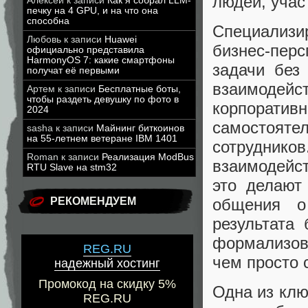
людей, учас
Алексей
к записи
Как я собрал LLM-
печку на 4 GPU, и на что она
способна
Специализ
Любовь
к записи
Huawei
бизнес-пер
официально представила
HarmonyOS 7: какие смартфоны
задачи без
получат её первыми
взаимодей
Артем
к записи
Бесплатные боты,
чтобы раздеть девушку по фото в
корпорат
2024
самостояте
sasha
к записи
Майнинг биткоинов
на 55-летнем ветеране IBM 1401
сотруднико
Roman
к записи
Реализация ModBus
взаимодейст
RTU Slave на stm32
это делают
РЕКОМЕНДУЕМ
общения о
результата
формализов
REG.RU
чем просто 
надежный хостинг
Промокод на скидку 5%
Одна из клю
REG.RU