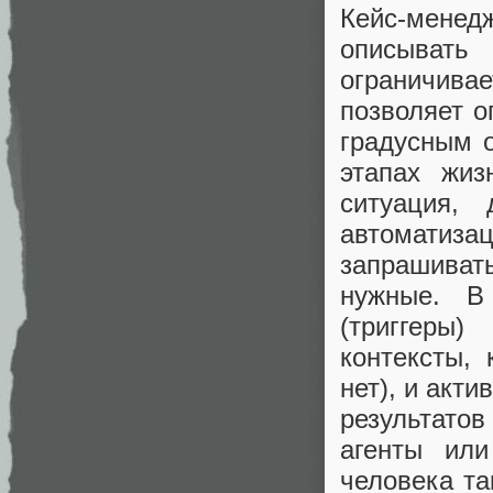
Кейс-менед
описыват
ограничива
позволяет о
градусным о
этапах жиз
ситуация,
автоматиза
запрашивать
нужные. В
(триггеры
контексты,
нет), и акти
результато
агенты ил
человека т