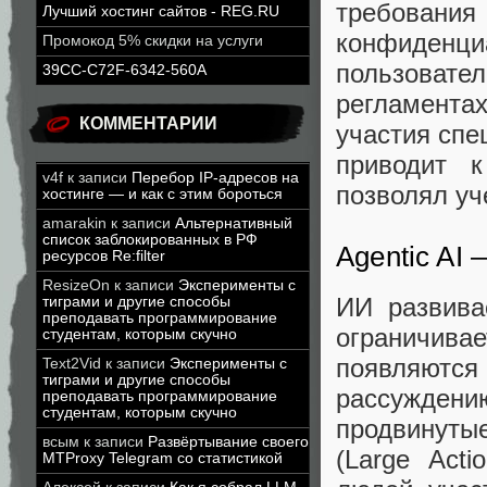
требован
Лучший хостинг сайтов - REG.RU
конфиденциа
Промокод 5% скидки на услуги
пользоват
39CC-C72F-6342-560A
регламентах
КОММЕНТАРИИ
участия спе
приводит 
v4f
к записи
Перебор IP-адресов на
позволял уче
хостинге — и как с этим бороться
amarakin
к записи
Альтернативный
список заблокированных в РФ
Agentic AI
ресурсов Re:filter
ResizeOn
к записи
Эксперименты с
ИИ развива
тиграми и другие способы
преподавать программирование
ограничивае
студентам, которым скучно
появляют
Text2Vid
к записи
Эксперименты с
тиграми и другие способы
рассуждени
преподавать программирование
студентам, которым скучно
продвинуты
всым
к записи
Развёртывание своего
(Large Act
MTProxy Telegram со статистикой