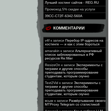
Лучший хостинг сайтов - REG.RU
Промокод 5% скидки на услуги
39CC-C72F-6342-560A
КОММЕНТАРИИ
v4f
к записи
Перебор IP-адресов на
хостинге — и как с этим бороться
amarakin
к записи
Альтернативный
список заблокированных в РФ
ресурсов Re:filter
ResizeOn
к записи
Эксперименты с
тиграми и другие способы
преподавать программирование
студентам, которым скучно
Text2Vid
к записи
Эксперименты с
тиграми и другие способы
преподавать программирование
студентам, которым скучно
всым
к записи
Развёртывание своего
MTProxy Telegram со статистикой