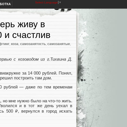
Select Language
▼
АБОТКА
ерь живу в
 и счастлив
фтинг
,
коза
,
самозанятость
,
самозанятые
,
вью с козоводом из г.Тихвина Д.
виакружке за 14 000 рублей. Понял,
 решил построить там дом.
00 рублей — даже по тем временам
 но мне нужно было на что-то жить.
Уволился и в тот же день уехал в
сь 500 ₽, вернулся в город искать