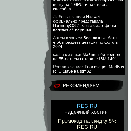
Алексей
к записи
Как я собрал LLM-
печку на 4 GPU, и на что она
способна
Любовь
к записи
Huawei
официально представила
HarmonyOS 7: какие смартфоны
получат её первыми
Артем
к записи
Бесплатные боты,
чтобы раздеть девушку по фото в
2024
sasha
к записи
Майнинг биткоинов
на 55-летнем ветеране IBM 1401
Roman
к записи
Реализация ModBus
RTU Slave на stm32
РЕКОМЕНДУЕМ
REG.RU
надежный хостинг
Промокод на скидку 5%
REG.RU