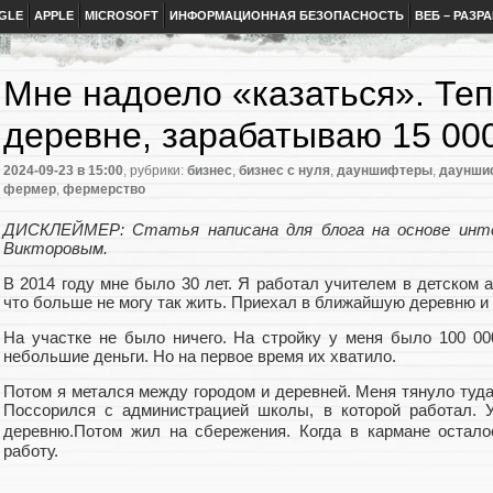
GLE
APPLE
MICROSOFT
ИНФОРМАЦИОННАЯ БЕЗОПАСНОСТЬ
ВЕБ – РАЗР
Мне надоело «казаться». Теп
деревне, зарабатываю 15 000
2024-09-23
в 15:00
, рубрики:
бизнес
,
бизнес с нуля
,
дауншифтеры
,
даунши
фермер
,
фермерство
ДИСКЛЕЙМЕР: Статья написана для блога на основе интер
Викторовым.
В 2014 году мне было 30 лет. Я работал учителем в детском а
что больше не могу так жить. Приехал в ближайшую деревню и
На участке не было ничего. На стройку у меня было 100 0
небольшие деньги. Но на первое время их хватило.
Потом я метался между городом и деревней. Меня тянуло туда,
Поссорился с администрацией школы, в которой работал. 
деревню.Потом жил на сбережения. Когда в кармане остало
работу.