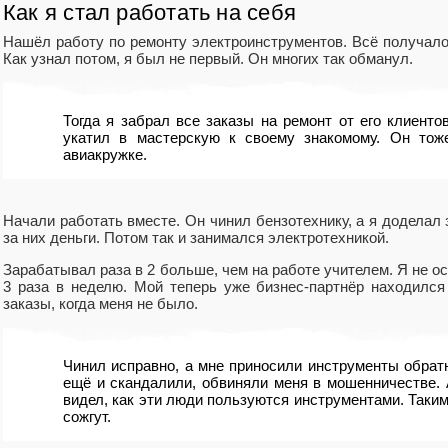
Как я стал работать на себя
Нашёл работу по ремонту электроинструментов. Всё получалос
Как узнал потом, я был не первый. Он многих так обманул.
Тогда я забрал все заказы на ремонт от его клиент
укатил в мастерскую к своему знакомому. Он то
авиакружке.
Начали работать вместе. Он чинил бензотехнику, а я доделал
за них деньги. Потом так и занимался электротехникой.
Зарабатывал раза в 2 больше, чем на работе учителем. Я не о
3 раза в неделю. Мой теперь уже бизнес-партнёр находился
заказы, когда меня не было.
Чинил исправно, а мне приносили инструменты обратн
ещё и скандалили, обвиняли меня в мошенничестве. 
видел, как эти люди пользуются инструментами. Таким
сожгут.