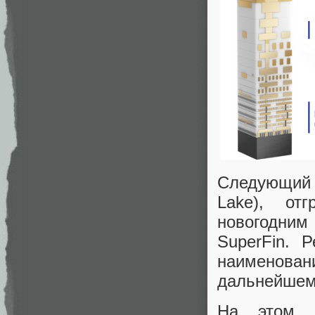
Следующий 
Lake), от
новогодним
SuperFin. 
наименован
дальнейшем 
На этом н