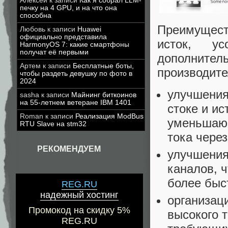
Алексей
к записи
Как я собрал LLM-
печку на 4 GPU, и на что она
способна
Преимущест
Любовь
к записи
Huawei
официально представила
исток, ус
HarmonyOS 7: какие смартфоны
получат её первыми
дополнитель
Артем
к записи
Бесплатные боты,
производите
чтобы раздеть девушку по фото в
2024
улучшения
sasha
к записи
Майнинг биткоинов
на 55-летнем ветеране IBM 1401
стоке и и
Roman
к записи
Реализация ModBus
уменьшающ
RTU Slave на stm32
тока через
РЕКОМЕНДУЕМ
улучшения
каналов, 
более быс
REG.RU
надежный хостинг
организац
Промокод на скидку 5%
высокого 
REG.RU