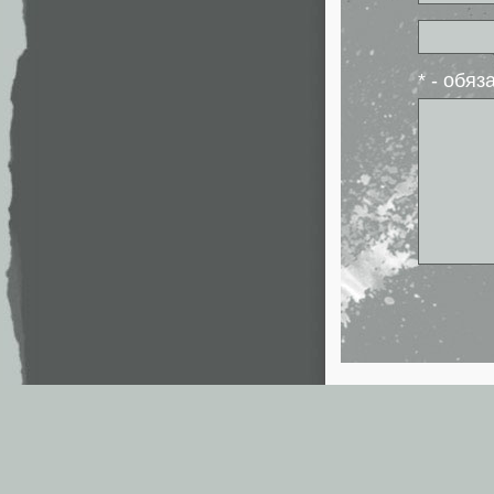
* - обя