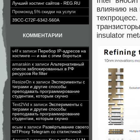
Intel внос
Лучший хостинг сайтов - REG.RU
влиянию на 
Промокод 5% скидки на услуги
техпроцесс.
39CC-C72F-6342-560A
транзисторы
insulator m
КОММЕНТАРИИ
v4f
к записи
Перебор IP-адресов на
хостинге — и как с этим бороться
amarakin
к записи
Альтернативный
список заблокированных в РФ
ресурсов Re:filter
ResizeOn
к записи
Эксперименты с
тиграми и другие способы
преподавать программирование
студентам, которым скучно
Text2Vid
к записи
Эксперименты с
тиграми и другие способы
преподавать программирование
студентам, которым скучно
всым
к записи
Развёртывание своего
MTProxy Telegram со статистикой