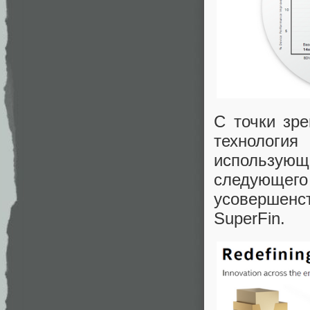
С точки зре
технологи
использую
следующе
усовершенст
SuperFin.