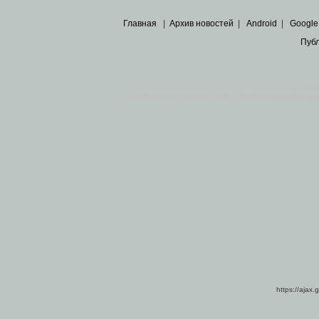
Главная
|
Архив новостей
|
Android
|
Google
Пуб
Все пра
Основными материалами сайта являются
архивные ко
https://ajax.