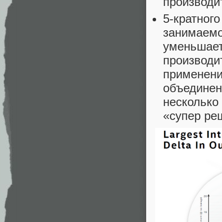
производи
5-кратног
занимаемо
уменьшает
производи
применени
объединен
несколько
«супер ре