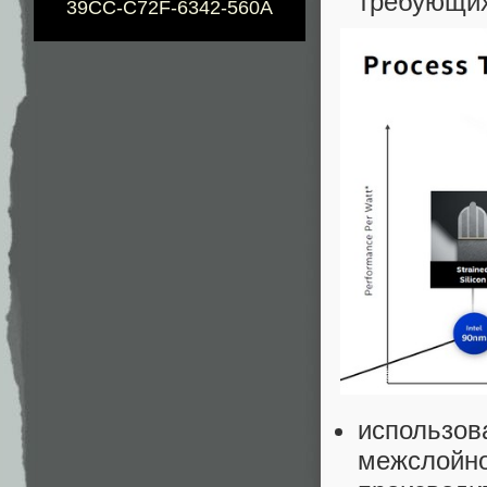
требующих
39CC-C72F-6342-560A
использов
межслойно