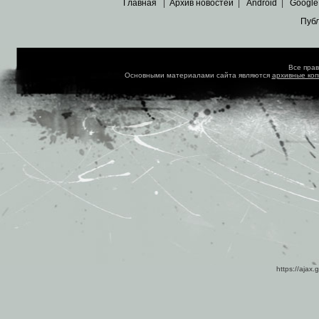
Главная
|
Архив новостей
|
Android
|
Google
Пуб
Все пра
Основными материалами сайта являются
архивные ко
https://ajax.