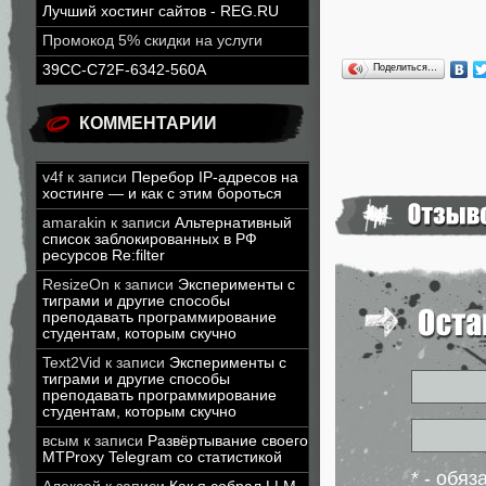
Лучший хостинг сайтов - REG.RU
Промокод 5% скидки на услуги
39CC-C72F-6342-560A
Поделиться…
КОММЕНТАРИИ
v4f
к записи
Перебор IP-адресов на
хостинге — и как с этим бороться
amarakin
к записи
Альтернативный
список заблокированных в РФ
ресурсов Re:filter
ResizeOn
к записи
Эксперименты с
тиграми и другие способы
преподавать программирование
студентам, которым скучно
Text2Vid
к записи
Эксперименты с
тиграми и другие способы
преподавать программирование
студентам, которым скучно
всым
к записи
Развёртывание своего
MTProxy Telegram со статистикой
* - обя