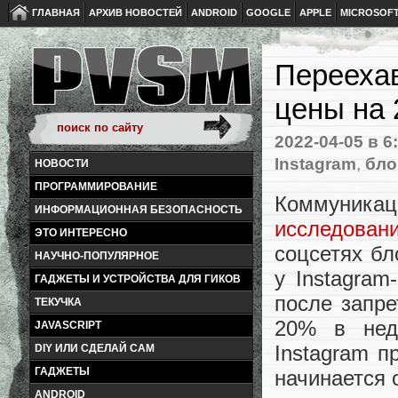
ГЛАВНАЯ
АРХИВ НОВОСТЕЙ
ANDROID
GOOGLE
APPLE
MICROSOF
Перееха
цены на
2022-04-05
в 6
Instagram
,
бло
НОВОСТИ
ПРОГРАММИРОВАНИЕ
Коммуни
ИНФОРМАЦИОННАЯ БЕЗОПАСНОСТЬ
исследован
ЭТО ИНТЕРЕСНО
соцсетях бл
НАУЧНО-ПОПУЛЯРНОЕ
у Instagram
ГАДЖЕТЫ И УСТРОЙСТВА ДЛЯ ГИКОВ
после запре
ТЕКУЧКА
20% в нед
JAVASCRIPT
Instagram п
DIY ИЛИ СДЕЛАЙ САМ
ГАДЖЕТЫ
начинается о
ANDROID