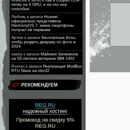
Алексей
к записи
Как я собрал LLM-
печку на 4 GPU, и на что она
способна
Любовь
к записи
Huawei
официально представила
HarmonyOS 7: какие смартфоны
получат её первыми
Артем
к записи
Бесплатные боты,
чтобы раздеть девушку по фото в
2024
sasha
к записи
Майнинг биткоинов
на 55-летнем ветеране IBM 1401
Roman
к записи
Реализация ModBus
RTU Slave на stm32
РЕКОМЕНДУЕМ
REG.RU
надежный хостинг
Промокод на скидку 5%
REG.RU