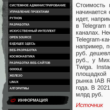
Стоимость 
СИСТЕМНОЕ АДМИНИСТРИРОВАНИЕ
начинается 
УПРАВЛЕНИЕ ПРОЕКТАМИ
идет, напри
PYTHON
в Telegram
РАЗРАБОТКА
каналах. Не
ИСКУССТВЕННЫЙ ИНТЕЛЛЕКТ
OPEN SOURCE
Telegram-ка
БУДУЩЕЕ ЗДЕСЬ
например, п
ВЕБ-РАЗРАБОТКА
руб. дешевл
КОСМОНАВТИКА
руб., у Ми
РАЗРАБОТКА ВЕБ-САЙТОВ
Twiga. Ins
GOOGLE
площадкой 
ЖЕЛЕЗО
рынка IAB R
LINUX
года. В 202
АЛГОРИТМЫ
млрд руб.
ИНФОРМАЦИЯ
Источник