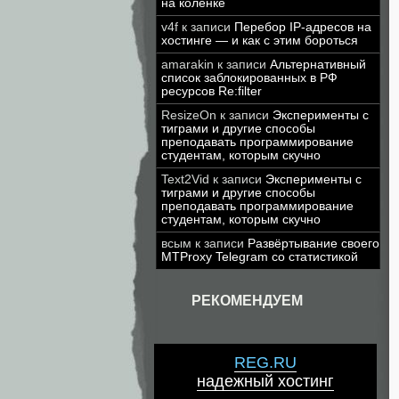
на коленке
v4f
к записи
Перебор IP-адресов на
хостинге — и как с этим бороться
amarakin
к записи
Альтернативный
список заблокированных в РФ
ресурсов Re:filter
ResizeOn
к записи
Эксперименты с
тиграми и другие способы
преподавать программирование
студентам, которым скучно
Text2Vid
к записи
Эксперименты с
тиграми и другие способы
преподавать программирование
студентам, которым скучно
всым
к записи
Развёртывание своего
MTProxy Telegram со статистикой
РЕКОМЕНДУЕМ
REG.RU
надежный хостинг