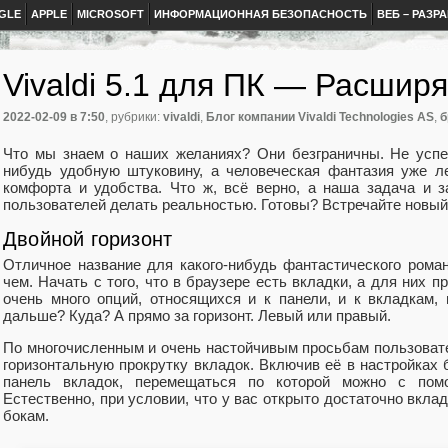
GLE
APPLE
MICROSOFT
ИНФОРМАЦИОННАЯ БЕЗОПАСНОСТЬ
ВЕБ – РАЗР
Vivaldi 5.1 для ПК — Расшир
2022-02-09
в 7:50
, рубрики:
vivaldi
,
Блог компании Vivaldi Technologies AS
,
б
Что мы знаем о наших желаниях? Они безграничны. Не успе
нибудь удобную штуковину, а человеческая фантазия уже л
комфорта и удобства. Что ж, всё верно, а наша задача и 
пользователей делать реальностью. Готовы? Встречайте новый V
Двойной горизонт
Отличное название для какого-нибудь фантастического роман
чем. Начать с того, что в браузере есть вкладки, а для них пр
очень много опций, относящихся и к панели, и к вкладкам, 
дальше? Куда? А прямо за горизонт. Левый или правый.
По многочисленным и очень настойчивым просьбам пользоват
горизонтальную прокрутку вкладок. Включив её в настройках
панель вкладок, перемещаться по которой можно с пом
Естественно, при условии, что у вас открыто достаточно вкла
бокам.