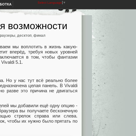
Select Language
▼
АБОТКА
яя возможности
раузеры
,
десктоп
,
финал
ваем мы воплотить в жизнь какую-
етит вперёд, требуя новых уровней
заключается в том, чтобы фантазии
ivaldi 5.1.
а. Но у нас тут всё реально более
едназначена целая панель. В Vivaldi
но разве это причина не двигаться
елей мы добавили ещё одну опцию -
 браузера вы получаете бесконечную
ощью стрелок справа или слева.
док, чтобы их нужно было прятать по