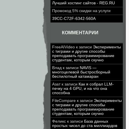
Лучший хостинг сайтов - REG.RU
Промокод 5% скидки на услуги
39CC-C72F-6342-560A
КОММЕНТАРИИ
FreeAIVideo
к записи
Эксперименты
с тиграми и другие способы
преподавать программирование
студентам, которым скучно
Влад
к записи
NAVIS —
многоцелевой быстросборный
беспилотный катамаран
Азат
к записи
Как я собрал LLM-
печку на 4 GPU, и на что она
способна
FileCompare
к записи
Эксперименты
с тиграми и другие способы
преподавать программирование
студентам, которым скучно
Феликс
к записи
База данных
простых чисел до ста миллиардов