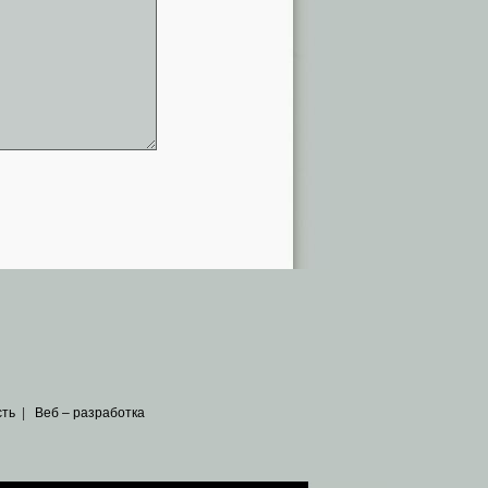
сть
|
Веб – разработка