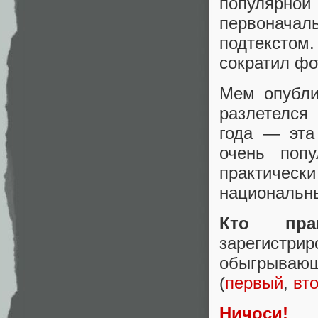
популярн
первонача
подтексто
сократил фо
Мем опубли
разлетелся
года — эта
очень попу
практичес
национальн
Кто прав
зарегист
обыг
(
первый
,
вт
Ничоси!