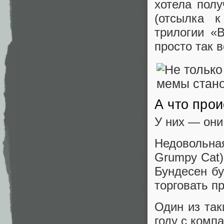
хотела полу
(отсылка 
трилогии «
просто так в
А что про
У них — они
Недовольн
Grumpy Cat
Бундесен бу
торговать п
Один из так
году с комп