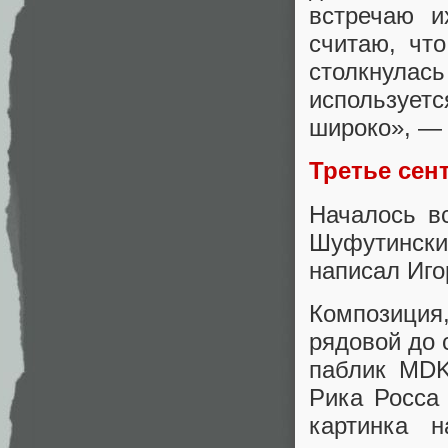
встречаю и
считаю, чт
столкнула
использует
широко», 
Третье сен
Началось в
Шуфутинск
написал Иго
Композици
рядовой до 
паблик MDK
Рика Росса 
картинка 