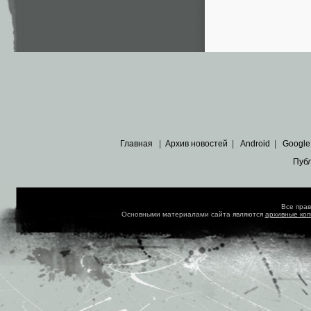
Главная
|
Архив новостей
|
Android
|
Google
Пуб
Все пра
Основными материалами сайта являются
архивные ко