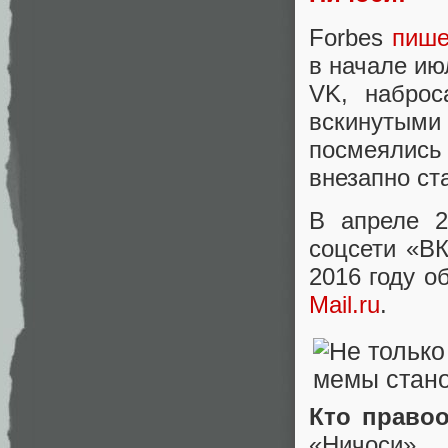
Forbes
пише
в начале ию
VK, наброс
вскинутым
посмеялись
внезапно ст
В апреле 
соцсети «ВК
2016 году о
Mail.ru
.
Кто право
«Ничоси