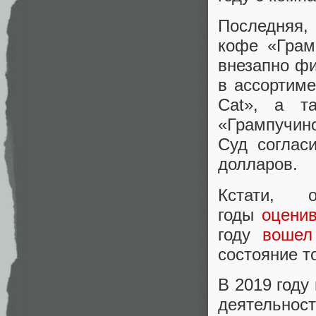
Последняя,
кофе «Грам
внезапно ф
в ассортим
Cat», а т
«Грампучин
Суд соглас
долларов.
Кстати, 
годы
оцени
году
вошел
состояние т
В 2019 году
деятельнос