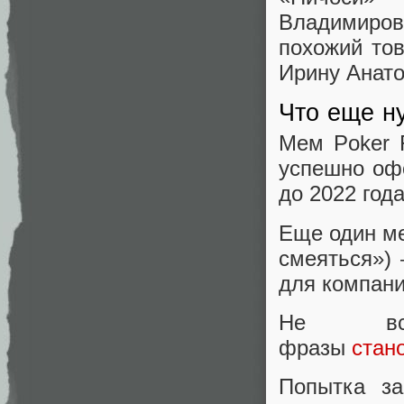
Владимиро
похожий то
Ирину Анато
Что еще н
Мем Poker 
успешно оф
до 2022 года
Еще один м
смеяться»)
для компан
Не все
фразы
стан
Попытка за