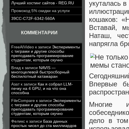
укуталась в
Лучший хостинг сайтов - REG.RU
иллюстраци
Промокод 5% скидки на услуги
кошаков: «
39CC-C72F-6342-560A
Вставай, м
КОММЕНТАРИИ
Наташ, чес
напрягла бро
FreeAIVideo
к записи
Эксперименты
с тиграми и другие способы
преподавать программирование
студентам, которым скучно
Влад
к записи
NAVIS —
многоцелевой быстросборный
Сегодняшни
беспилотный катамаран
Впервые б
Азат
к записи
Как я собрал LLM-
печку на 4 GPU, и на что она
распростран
способна
FileCompare
к записи
Эксперименты
Многие и
с тиграми и другие способы
преподавать программирование
собеседник
студентам, которым скучно
дело в том
Феликс
к записи
База данных
простых чисел до ста миллиардов
использова