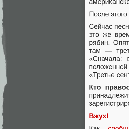
американско
После этого
Сейчас песн
это же вре
рябин. Опят
там — трет
«Сначала: 
положенной
«Третье сен
Кто право
принадле
зарегистрир
Вжух!
Как
сообщ