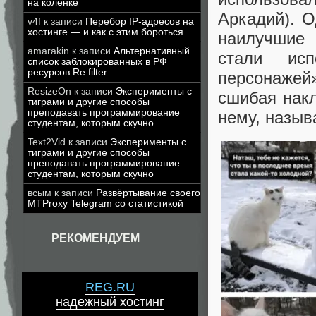
на коленке
Аркадий). 
v4f
к записи
Перебор IP-адресов на
хостинге — и как с этим бороться
наилучшие 
amarakin
к записи
Альтернативный
стали исп
список заблокированных в РФ
ресурсов Re:filter
персонажей
ResizeOn
к записи
Эксперименты с
сшибая накл
тиграми и другие способы
преподавать программирование
нему, назыв
студентам, которым скучно
Text2Vid
к записи
Эксперименты с
тиграми и другие способы
преподавать программирование
студентам, которым скучно
всым
к записи
Развёртывание своего
MTProxy Telegram со статистикой
РЕКОМЕНДУЕМ
REG.RU
надежный хостинг