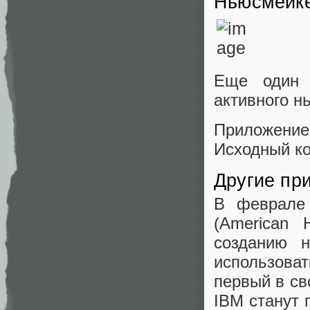
Ньюсмейке
Еще один 
активного н
Приложение
Исходный к
Другие пр
В феврале 
(American 
созданию н
использова
первый в св
IBM станут 