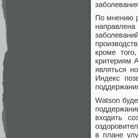
заболевани
По мнению р
направлена 
заболева
производств
кроме того
критериям 
являться но
Индекс поз
поддержания
Watson буде
поддержанию
входить со
оздоровите
в плане ул