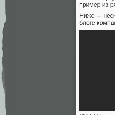
пример из р
Ниже – нес
блоге компа