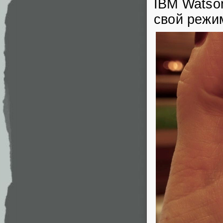
IBM Watso
свой режи