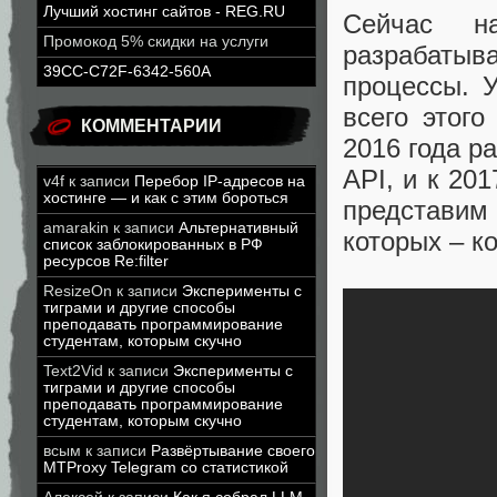
Лучший хостинг сайтов - REG.RU
Сейчас н
Промокод 5% скидки на услуги
разрабаты
39CC-C72F-6342-560A
процессы. 
всего этого
КОММЕНТАРИИ
2016 года р
API, и к 20
v4f
к записи
Перебор IP-адресов на
хостинге — и как с этим бороться
представим
amarakin
к записи
Альтернативный
которых – к
список заблокированных в РФ
ресурсов Re:filter
ResizeOn
к записи
Эксперименты с
тиграми и другие способы
преподавать программирование
студентам, которым скучно
Text2Vid
к записи
Эксперименты с
тиграми и другие способы
преподавать программирование
студентам, которым скучно
всым
к записи
Развёртывание своего
MTProxy Telegram со статистикой