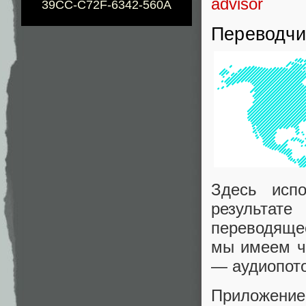
advisor
39CC-C72F-6342-560A
Переводчи
Здесь исп
результат
переводящее
мы имеем ч
— аудиопото
Приложение