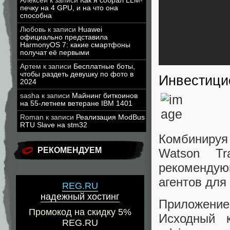
Алексей
к записи
Как я собрал LLM-
печку на 4 GPU, и на что она
способна
Любовь
к записи
Huawei
официально представила
HarmonyOS 7: какие смартфоны
получат её первыми
Артем
к записи
Бесплатные боты,
чтобы раздеть девушку по фото в
Инвестици
2024
sasha
к записи
Майнинг биткоинов
на 55-летнем ветеране IBM 1401
Roman
к записи
Реализация ModBus
RTU Slave на stm32
Комбинируя 
РЕКОМЕНДУЕМ
Watson Tra
рекомендую
агентов для
REG.RU
надежный хостинг
Приложение
Промокод на скидку 5%
Исходный 
REG.RU