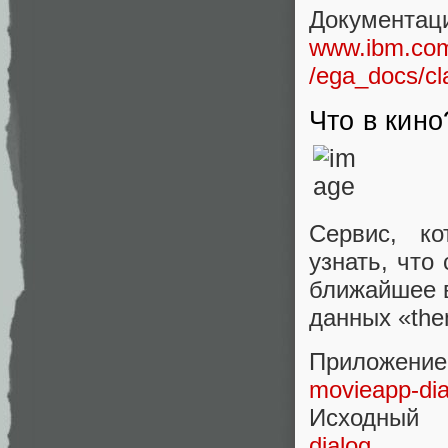
Документац
www.ibm.com/
/ega_docs/cl
Что в кино
Сервис, к
узнать, что
ближайшее в
данных «the
Приложе
movieapp-dia
Исходный
dialog