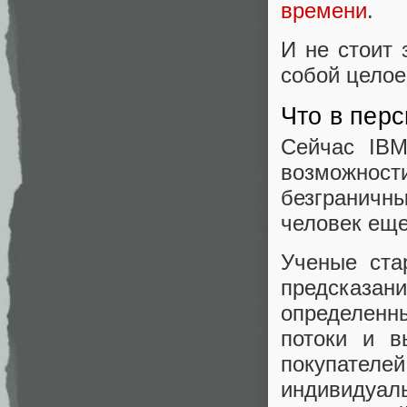
времени
.
И не стоит 
собой цело
Что в пер
Сейчас IB
возможнос
безграничн
человек еще
Ученые ста
предсказан
определенн
потоки и в
покупателе
индивидуа