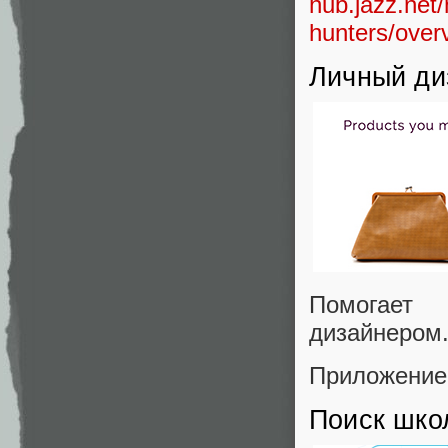
hub.jazz.net
hunters/over
Личный ди
Помогает
дизайнером
Приложение
Поиск шко