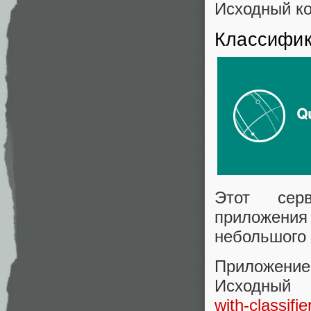
Исходный к
Классифик
Этот серв
приложени
небольшого 
Приложение
Исходный
with-classifi