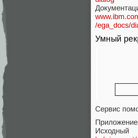
Документац
www.ibm.com/
/ega_docs/di
Умный рек
Сервис помо
Приложение
Ис