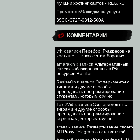
Лучший хостинг сайтов - REG.RU
Промокод 5% скидки на услуги
39CC-C72F-6342-560A
КОММЕНТАРИИ
v4f
к записи
Перебор IP-адресов на
хостинге — и как с этим бороться
amarakin
к записи
Альтернативный
список заблокированных в РФ
ресурсов Re:filter
ResizeOn
к записи
Эксперименты с
тиграми и другие способы
преподавать программирование
студентам, которым скучно
Text2Vid
к записи
Эксперименты с
тиграми и другие способы
преподавать программирование
студентам, которым скучно
всым
к записи
Развёртывание своего
MTProxy Telegram со статистикой