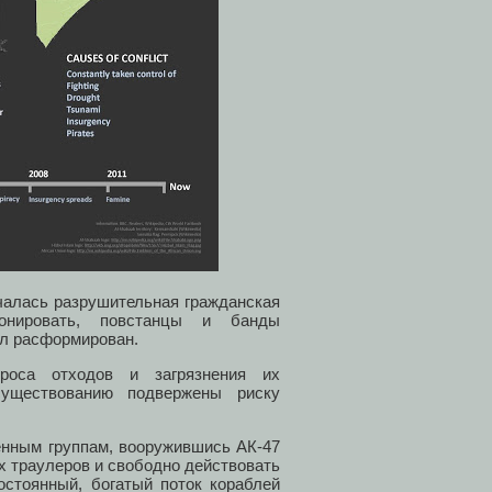
чалась разрушительная гражданская
ионировать, повстанцы и банды
ыл расформирован.
роса отходов и загрязнения их
уществованию подвержены риску
енным группам, вооружившись АК-47
х траулеров и свободно действовать
остоянный, богатый поток кораблей