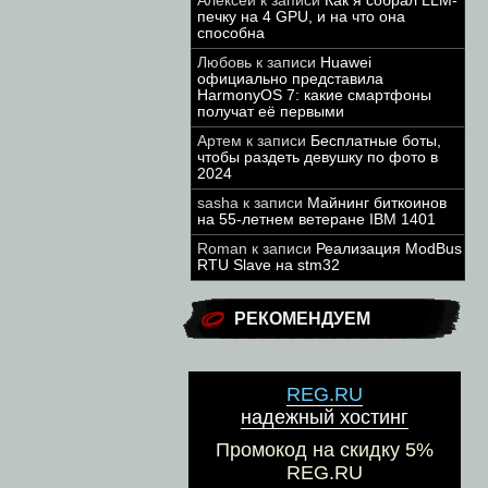
Алексей
к записи
Как я собрал LLM-
печку на 4 GPU, и на что она
способна
Любовь
к записи
Huawei
официально представила
HarmonyOS 7: какие смартфоны
получат её первыми
Артем
к записи
Бесплатные боты,
чтобы раздеть девушку по фото в
2024
sasha
к записи
Майнинг биткоинов
на 55-летнем ветеране IBM 1401
Roman
к записи
Реализация ModBus
RTU Slave на stm32
РЕКОМЕНДУЕМ
REG.RU
надежный хостинг
Промокод на скидку 5%
REG.RU