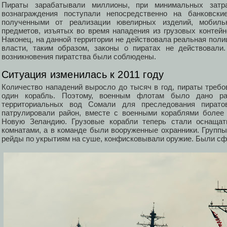
Пираты зарабатывали миллионы, при минимальных затр
вознаграждения поступали непосредственно на банковск
полученными от реализации ювелирных изделий, мобил
предметов, изъятых во время нападения из грузовых контейн
Наконец, на данной территории не действовала реальная пол
власти, таким образом, законы о пиратах не действовали
возникновения пиратства были соблюдены.
Ситуация изменилась к 2011 году
Количество нападений выросло до тысяч в год, пираты треб
один корабль. Поэтому, военным флотам было дано ра
территориальных вод Сомали для преследования пират
патрулировали район, вместе с военными кораблями более
Новую Зеландию. Грузовые корабли теперь стали оснаща
комнатами, а в команде были вооруженные охранники. Группы
рейды по укрытиям на суше, конфисковывали оружие. Были с