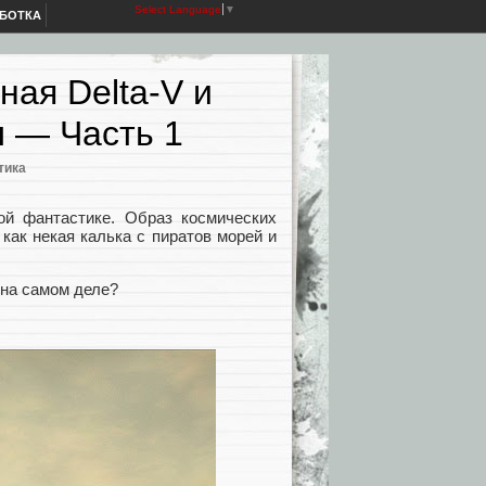
Select Language
▼
АБОТКА
ная Delta-V и
 — Часть 1
тика
ой фантастике. Образ космических
как некая калька с пиратов морей и
 на самом деле?