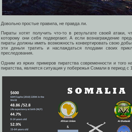
Довольно простые правила, не правда ли.
Пираты хотят получить что-то в результате своей атаки, ч
которому они себя подвергают. А если вознаграждение пре
пираты должны иметь возможность конвертировать свою добычу
эти деньги тратить и наслаждаться плодами своих прикл
преследования.
Одним из ярких примеров пиратства современности и того н
пиратства, является ситуация у побережья Сомали в период с 1