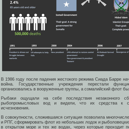
В 1986 году после падения жестокого режима Сиада Барре на
война. Государственные учреждения перестали функц
организовались в вооруженные группы, а сомалийский флот б
Рыбаки ощущали на себе последствия незаконного сб
рыбопромысловых вод и видели, что их средства к с
исчезновения.
В совокупности, сложившаяся ситуация позволила многочисл
и РПГ, сформировать флот из небольших лодок и рыболовецки
в открытом море и тех же водах, через которые проходит п