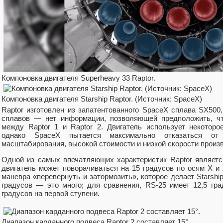
Компоновка двигателя Superheavy 33 Raptor.
Компоновка двигателя Starship Raptor. (Источник: SpaceX)
Raptor изготовлен из запатентованного SpaceX сплава SX50
сплавов — нет информации, позволяющей предположить, чт
между Raptor 1 и Raptor 2. Двигатель использует некоторо
однако SpaceX пытается максимально отказаться от 
масштабирования, высокой стоимости и низкой скорости произ
Одной из самых впечатляющих характеристик Raptor является
двигатель может поворачиваться на 15 градусов по осям X и
маневра «перевернуть и затормозить», которое делает Starshi
градусов — это много; для сравнения, RS-25 имеет 12,5 гра
градусов на первой ступени.
Диапазон карданного подвеса Raptor 2 составляет 15°.