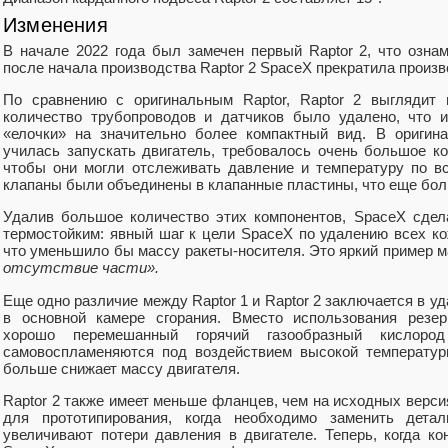
Изменения
В начале 2022 года был замечен первый Raptor 2, что озна
после начала производства Raptor 2 SpaceX прекратила произво
По сравнению с оригинальным Raptor, Raptor 2 выгляди
количество трубопроводов и датчиков было удалено, что 
«елочки» на значительно более компактный вид. В оригина
училась запускать двигатель, требовалось очень большое ко
чтобы они могли отслеживать давление и температуру по вс
клапаны были объединены в клапанные пластины, что еще бо
Удалив большое количество этих компонентов, SpaceX сдел
термостойким: явный шаг к цели SpaceX по удалению всех ко
что уменьшило бы массу ракеты-носителя. Это яркий пример
отсутствие части».
Еще одно различие между Raptor 1 и Raptor 2 заключается в 
в основной камере сгорания. Вместо использования резе
хорошо перемешанный горячий газообразный кислоро
самовоспламеняются под воздействием высокой температур
больше снижает массу двигателя.
Raptor 2 также имеет меньше фланцев, чем на исходных верси
для прототипирования, когда необходимо заменить дета
увеличивают потери давления в двигателе. Теперь, когда ко