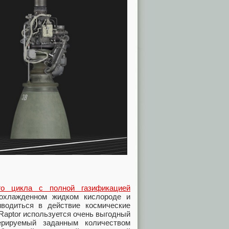
го цикла с полной газификацией
охлажденном жидком кислороде и
водиться в действие космические
 Raptor используется очень выгодный
ерируемый заданным количеством