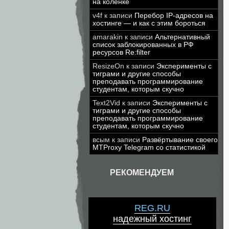
на коленке
v4f
к записи
Перебор IP-адресов на
хостинге — и как с этим бороться
amarakin
к записи
Альтернативный
список заблокированных в РФ
ресурсов Re:filter
ResizeOn
к записи
Эксперименты с
тиграми и другие способы
преподавать программирование
студентам, которым скучно
Text2Vid
к записи
Эксперименты с
тиграми и другие способы
преподавать программирование
студентам, которым скучно
всым
к записи
Развёртывание своего
MTProxy Telegram со статистикой
РЕКОМЕНДУЕМ
REG.RU
надежный хостинг