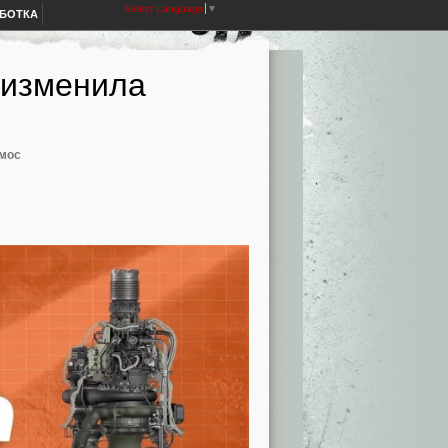
Select Language
▼
АБОТКА
о изменила
мос