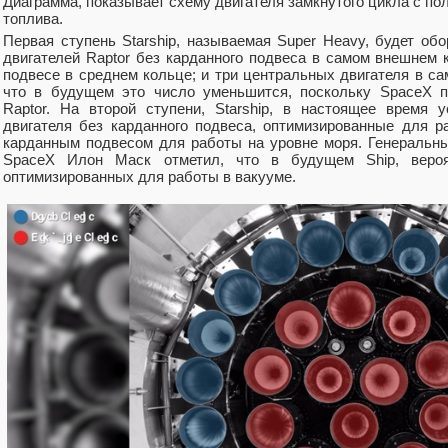
Диаграмма, показывает схему двигателя замкнутого цикла с по
топлива.
Первая ступень Starship, называемая Super Heavy, будет обо
двигателей Raptor без карданного подвеса в самом внешнем 
подвесе в среднем кольце; и три центральных двигателя в с
что в будущем это число уменьшится, поскольку SpaceX п
Raptor. На второй ступени, Starship, в настоящее время 
двигателя без карданного подвеса, оптимизированные для р
карданным подвесом для работы на уровне моря. Генеральны
SpaceX Илон Маск отметил, что в будущем Ship, вероя
оптимизированных для работы в вакууме.