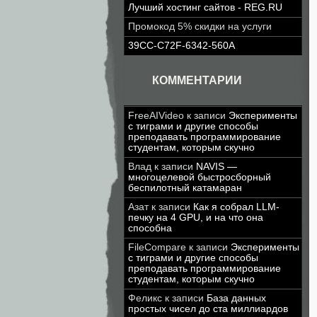
Лучший хостинг сайтов - REG.RU
Промокод 5% скидки на услуги
39CC-C72F-6342-560A
КОММЕНТАРИИ
FreeAIVideo
к записи
Эксперименты
с тиграми и другие способы
преподавать программирование
студентам, которым скучно
Влад
к записи
NAVIS —
многоцелевой быстросборный
беспилотный катамаран
Азат
к записи
Как я собрал LLM-
печку на 4 GPU, и на что она
способна
FileCompare
к записи
Эксперименты
с тиграми и другие способы
преподавать программирование
студентам, которым скучно
Феликс
к записи
База данных
простых чисел до ста миллиардов