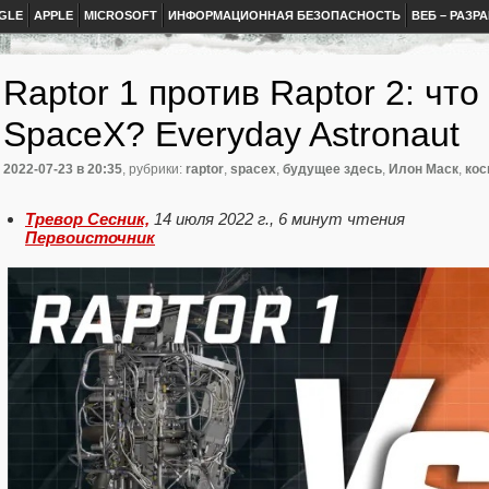
GLE
APPLE
MICROSOFT
ИНФОРМАЦИОННАЯ БЕЗОПАСНОСТЬ
ВЕБ – РАЗР
Raptor 1 против Raptor 2: чт
SpaceX? Everyday Astronaut
2022-07-23
в 20:35
, рубрики:
raptor
,
spacex
,
будущее здесь
,
Илон Маск
,
кос
Тревор Сесник,
14 июля 2022 г., 6 минут чтения
Первоисточник