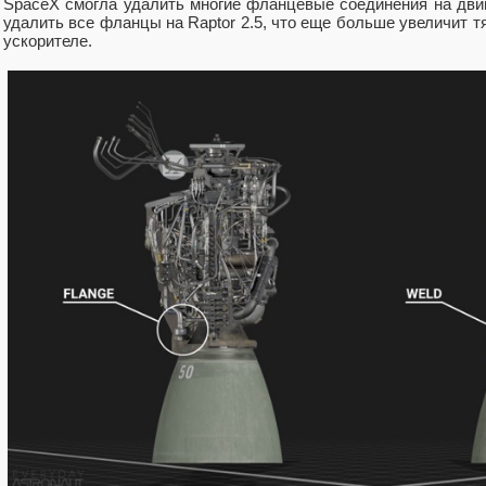
SpaceX смогла удалить многие фланцевые соединения на двига
удалить все фланцы на Raptor 2.5, что еще больше увеличит тя
ускорителе.