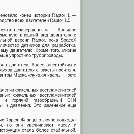
меновало конец истории Raptor 1 —
дство всех двигателей Raptor 1.5.
т почти незавершенным — большое
изменило внешний вид двигателя с
льной версии Raptor, пока SpaceX
личество датчиков для разработки,
ему двигателю. Кроме того, многие
льше упростило трубопроводы.
ала двигатель более огнестойким и
жухов двигателя с ракеты-носителя,
 мантры Маска
«лучшая часть — это
удалении факельных воспламенителей
рвных факельных воспламенителей
д и горячий газообразный CH4
ы и давления. Это изменение еще
ях Raptor. Фланцы отлично подходят
ли, но они увеличивают массу и
нструкция стала более стабильной,