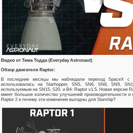
Видео от Тима Тодда (Everyday Astronaut)
Обзор двигателя Raptor:
В последние месяцы мы наблюдали переход SpaceX с ве
использовались на Starhopper, SN5, SN6, SN8, SN9, SN10
используемым на SN15, S20. и B4: Raptor v1.5. Новая версия Ra
имеет большое количество улучшений производительности и 
Raptor 2 и почему эти изменения выгодны для Starship?