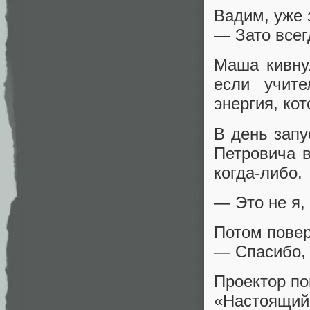
Вадим, уже 
— Зато всег
Маша кивнул
если учит
энергия, кот
В день запу
Петровича в
когда‑либо.
— Это не я,
Потом поверн
— Спасибо, 
Проектор по
«Настоящий 