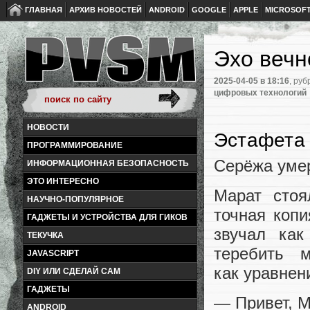
ГЛАВНАЯ
АРХИВ НОВОСТЕЙ
ANDROID
GOOGLE
APPLE
MICROSOF
Эхо вечн
2025-04-05
в 18:16
, руб
цифровых технологий
НОВОСТИ
Эстафета
ПРОГРАММИРОВАНИЕ
Серёжа умер
ИНФОРМАЦИОННАЯ БЕЗОПАСНОСТЬ
ЭТО ИНТЕРЕСНО
Марат стоя
НАУЧНО-ПОПУЛЯРНОЕ
точная копи
ГАДЖЕТЫ И УСТРОЙСТВА ДЛЯ ГИКОВ
звучал как
ТЕКУЧКА
теребить 
JAVASCRIPT
как уравнен
DIY ИЛИ СДЕЛАЙ САМ
ГАДЖЕТЫ
— Привет, М
ANDROID