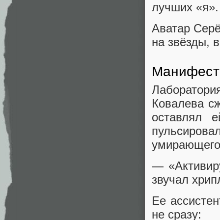
лучших «я». 
Аватар Серё
на звёзды, 
Манифест
Лаборатори
Ковалева сж
оставлял 
пульсирова
умирающего
— «Активиру
звучал хрип
Ее ассистен
не сразу: