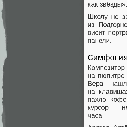
как звёзды»
Школу не з
из Подгорн
висит портр
панели.
Симфония
Композито
на пюпитре 
Вера наш
на клавиша
пахло кофе
курсор — н
часа.