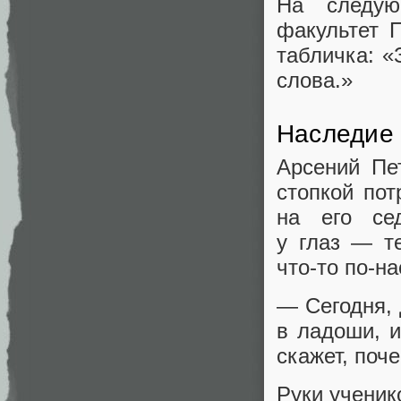
На следую
факультет 
табличка: «
слова.»
Наследие
Арсений Пе
стопкой пот
на его се
у глаз — т
что‑то по‑н
— Сегодня, 
в ладоши, и
скажет, поч
Руки ученик