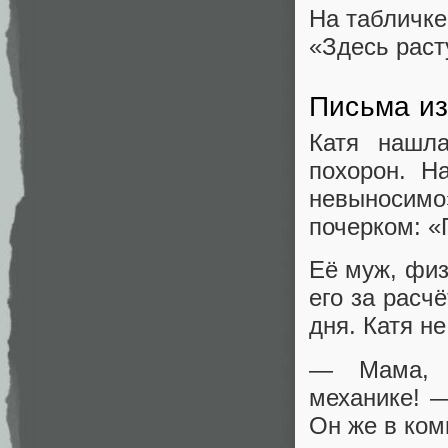
На табличке
«Здесь раст
Письма из
Катя нашл
похорон. Н
невыносимо
почерком: «
Её муж, физ
его за расч
дня. Катя н
— Мама, 
механике! 
Он же в ком