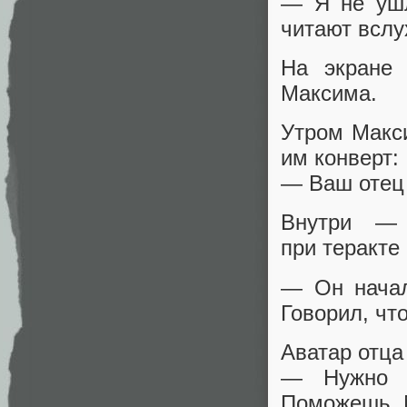
— Я не ушла
читают вслу
На экране 
Максима.
Утром Макс
им конверт:
— Ваш отец 
Внутри — 
при теракте
— Он начал
Говорил, чт
Аватар отца
— Нужно м
Поможешь, 