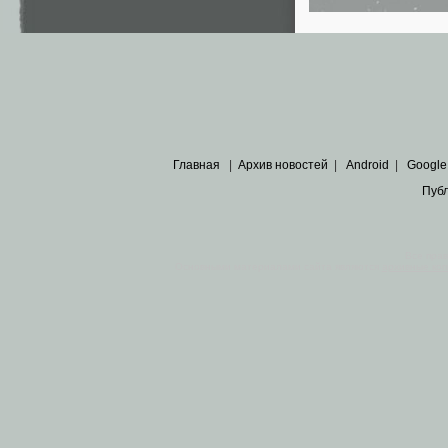
Главная
|
Архив новостей
|
Android
|
Google
Пуб
Все пра
Основными материалами сайта являются
архивные ко