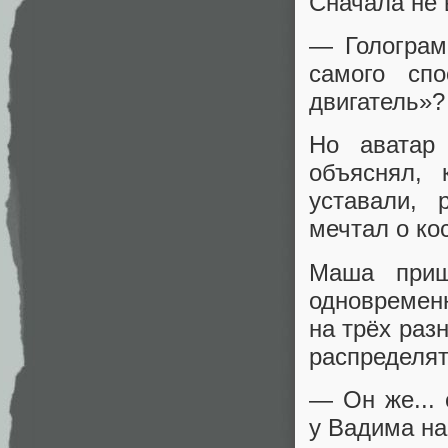
Сначала не 
— Голограм
самого сп
двигатель»?
Но аватар
объяснял, 
уставали, 
мечтал о ко
Маша прищ
одновремен
на трёх раз
распределят
— Он же...
у Вадима на 