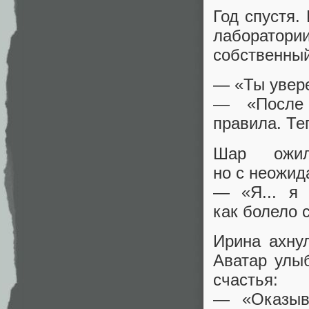
Год спустя.
лаборатор
собственный
— «Ты увер
— «После 
правила. Те
Шар ожил
но с неожи
— «Я... я
как болело с
Ирина ахну
Аватар улы
счастья:
— «Оказыв