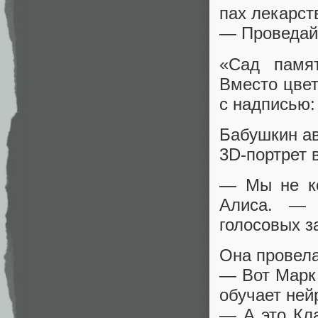
пах лекарст
— Проведай
«Сад памят
Вместо цве
с надписью:
Бабушкин ав
3D‑портрет 
— Мы не ко
Алиса. — 
голосовых з
Она провела
— Вот Марк 
обучает ней
— А это Кл