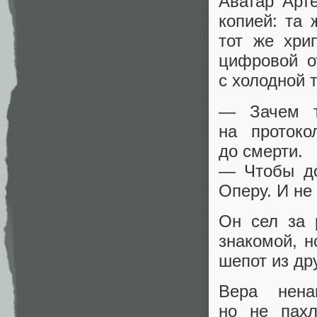
Аватар Арт
копией: та 
тот же хри
цифровой о
с холодной 
— Зачем т
на протоко
до смерти.
— Чтобы до
Оперу. И не 
Он сел за 
знакомой, н
шепот из др
Вера нена
но не пахл