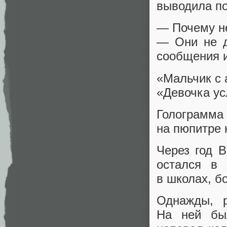
выводила по
— Почему н
— Они не д
сообщения и
«Мальчик с 
«Девочка ус
Голограмм
на пюпитре 
Через год 
остался в
в школах, б
Однажды, 
На ней бы