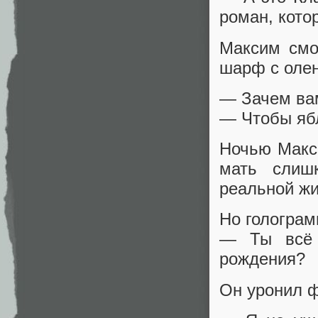
роман, котор
Максим смо
шарф с олен
— Зачем ва
— Чтобы ябл
Ночью Макс
мать слиш
реальной жи
Но голограм
— Ты всё 
рождения?
Он уронил ф