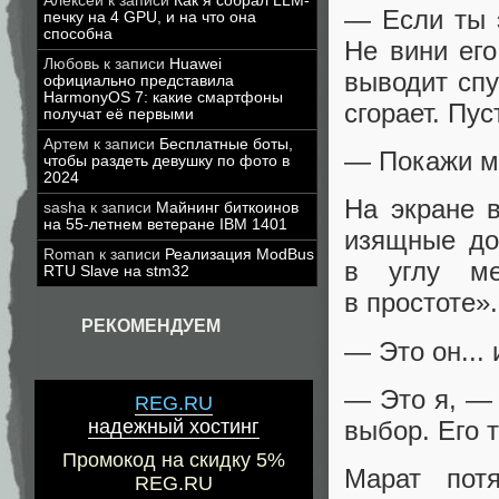
Алексей
к записи
Как я собрал LLM-
— Если ты 
печку на 4 GPU, и на что она
способна
Не вини его
Любовь
к записи
Huawei
выводит спу
официально представила
HarmonyOS 7: какие смартфоны
сгорает. Пус
получат её первыми
Артем
к записи
Бесплатные боты,
— Покажи мн
чтобы раздеть девушку по фото в
2024
На экране 
sasha
к записи
Майнинг биткоинов
на 55-летнем ветеране IBM 1401
изящные до
Roman
к записи
Реализация ModBus
в углу ме
RTU Slave на stm32
в простоте».
РЕКОМЕНДУЕМ
— Это он...
— Это я, — 
REG.RU
выбор. Его 
надежный хостинг
Промокод на скидку 5%
Марат потя
REG.RU