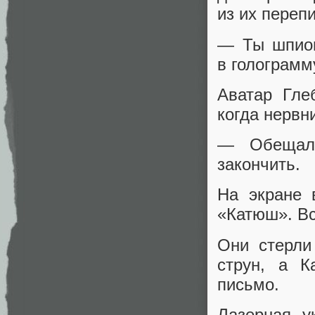
из их перепи
— Ты шпион
в голограмм
Аватар Гле
когда нервн
— Обещал 
закончить.
На экране 
«Катюш». Вс
Они стерли
струн, а К
письмо.
Лазерная у