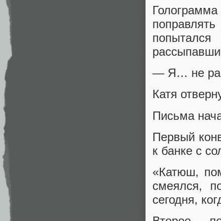
Голограмма
поправлять 
попытался
рассыпавши
— Я… не рас
Катя отверну
Письма нача
Первый конв
к банке с с
«Катюш, по
смеялся, п
сегодня, ко
Второе — по