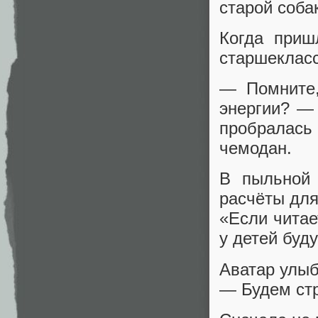
старой соба
Когда приш
старшекласс
— Помните,
энергии? — 
пробралас
чемодан.
В пыльной 
расчёты для
«Если читае
у детей буд
Аватар улыб
— Будем стр