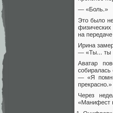
— «Боль.»
Это было н
физических
на передаче
Ирина замер
— «Ты... ты
Аватар пов
собиралась 
— «Я помню
прекрасно.»
Через неде
«Манифест н