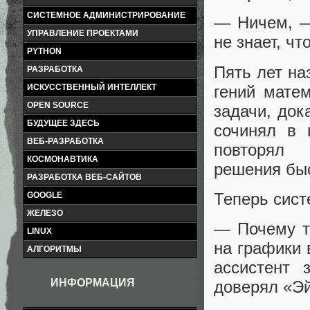
СИСТЕМНОЕ АДМИНИСТРИРОВАНИЕ
— Ничем, —
УПРАВЛЕНИЕ ПРОЕКТАМИ
не знает, чт
PYTHON
Пять лет на
РАЗРАБОТКА
гений матем
ИСКУССТВЕННЫЙ ИНТЕЛЛЕКТ
OPEN SOURCE
задачи, док
БУДУЩЕЕ ЗДЕСЬ
сочинял в 
ВЕБ-РАЗРАБОТКА
повторял
КОСМОНАВТИКА
решения быс
РАЗРАБОТКА ВЕБ-САЙТОВ
Теперь сист
GOOGLE
ЖЕЛЕЗО
— Почему т
LINUX
на графики 
АЛГОРИТМЫ
ассистент
ИНФОРМАЦИЯ
доверял «Эй