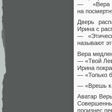
— «Вера 
на посмертн
Дверь расп
Ирина с рас
— «Этическ
называют эт
Вера медлен
— «Твой Лев
Ирина покра
— «Только б
— «Врешь ка
Аватар Веры
Совершенны
произнес пе