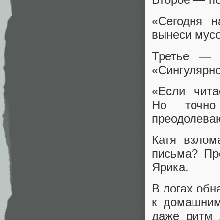
«Сегодня н
вынеси мусо
Третье — 
«Сингулярно
«Если чит
Но точно
преодолеваю
Катя взлом
письма? Пр
Ярика.
В логах обн
к домашним
даже ритм 