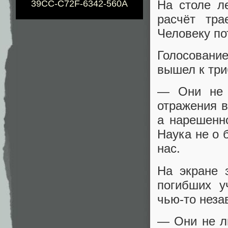
На столе л
39CC-C72F-6342-560A
расчёт тра
Человеку по
Голосовани
вышел к триб
— Они не 
отражения в
а нарешенно
Наука не о 
нас.
На экране 
погибших у
чью‑то нез
— Они не л