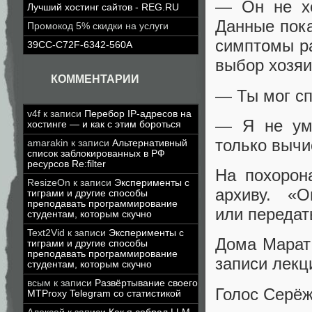
— Он не хо
Лучший хостинг сайтов - REG.RU
Данные пока
Промокод 5% скидки на услуги
симптомы ра
39CC-C72F-6342-560A
выбор хозяи
КОММЕНТАРИИ
— Ты мог сп
v4f
к записи
Перебор IP-адресов на
— Я не ум
хостинге — и как с этим бороться
только вычи
amarakin
к записи
Альтернативный
список заблокированных в РФ
ресурсов Re:filter
На похорон
ResizeOn
к записи
Эксперименты с
архиву. «
тиграми и другие способы
преподавать программирование
или передат
студентам, которым скучно
Text2Vid
к записи
Эксперименты с
Дома Марат 
тиграми и другие способы
преподавать программирование
записи лекц
студентам, которым скучно
всым
к записи
Развёртывание своего
Голос Серёж
MTProxy Telegram со статистикой