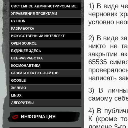
1) В виде ч
СИСТЕМНОЕ АДМИНИСТРИРОВАНИЕ
черновик хр
УПРАВЛЕНИЕ ПРОЕКТАМИ
условно нео
PYTHON
РАЗРАБОТКА
ИСКУССТВЕННЫЙ ИНТЕЛЛЕКТ
2) В виде з
OPEN SOURCE
никто не г
БУДУЩЕЕ ЗДЕСЬ
закрытии ак
ВЕБ-РАЗРАБОТКА
65535 симво
КОСМОНАВТИКА
проверялос
РАЗРАБОТКА ВЕБ-САЙТОВ
написать зам
GOOGLE
ЖЕЛЕЗО
3) В личны
LINUX
самому себе
АЛГОРИТМЫ
4) В публич
ИНФОРМАЦИЯ
К (кроме т
домене 3-го 