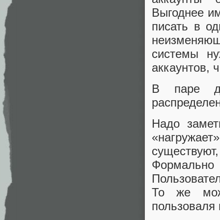
Выгоднее им
писать в о
неизменяющ
системы ну
аккаунтов, 
В паре ду
распределен
Надо замет
«нагружает
существую
Формально 
Пользовател
То же мож
пользоваля 