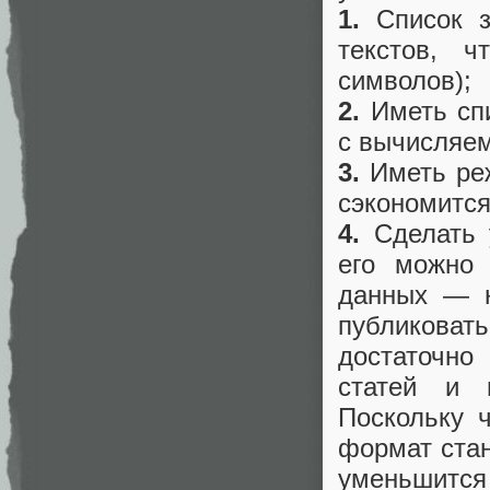
1.
Список 
текстов, ч
символов);
2.
Иметь сп
с вычисляем
3.
Иметь ре
сэкономится
4.
Сделать у
его можно 
данных — н
публикова
достаточно
статей и 
Поскольку ч
формат стан
уменьшится 