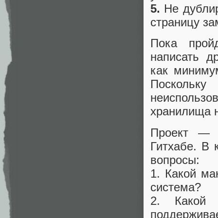
5.
Не дублир
страницу за
Пока прой
написать д
как миниму
Поскольк
неиспольз
хранилища н
Проект — 
Гитхабе. В 
вопросы:
1. Какой м
система?
2. Какой 
поддерживае