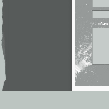
* - обя