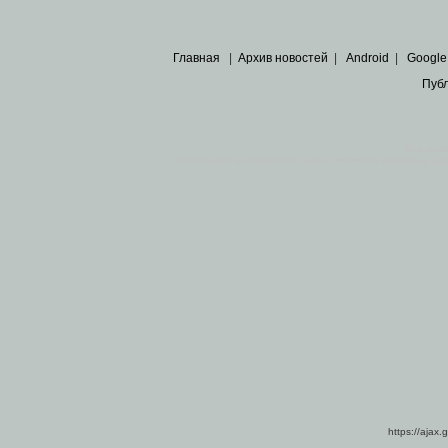
Главная
|
Архив новостей
|
Android
|
Google
Пуб
Все пра
Основными материалами сайта являются
архивные ко
https://ajax.