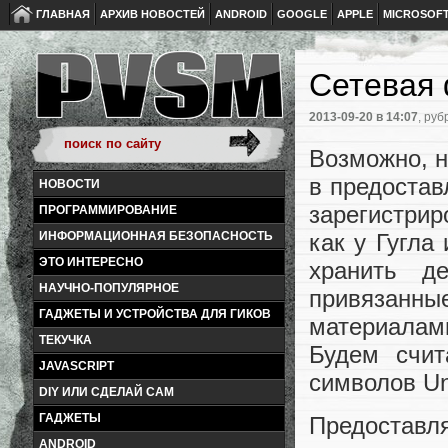
ГЛАВНАЯ
АРХИВ НОВОСТЕЙ
ANDROID
GOOGLE
APPLE
MICROSOF
Сетевая 
2013-09-20
в 14:07
, руб
Возможно, н
в предостав
НОВОСТИ
зарегистри
ПРОГРАММИРОВАНИЕ
как у Гугла
ИНФОРМАЦИОННАЯ БЕЗОПАСНОСТЬ
ЭТО ИНТЕРЕСНО
хранить д
НАУЧНО-ПОПУЛЯРНОЕ
привязанны
ГАДЖЕТЫ И УСТРОЙСТВА ДЛЯ ГИКОВ
материалами
ТЕКУЧКА
Будем счит
JAVASCRIPT
символов Un
DIY ИЛИ СДЕЛАЙ САМ
ГАДЖЕТЫ
Предоставл
ANDROID