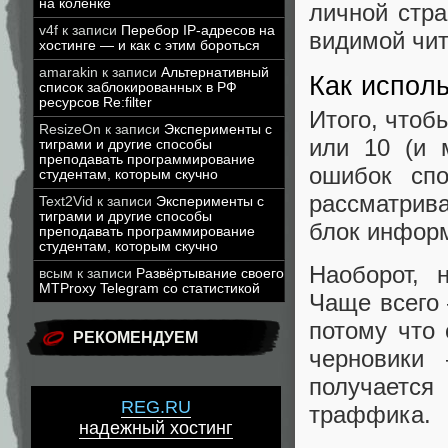
на коленке
личной стр
v4f
к записи
Перебор IP-адресов на
видимой чит
хостинге — и как с этим бороться
amarakin
к записи
Альтернативный
Как испол
список заблокированных в РФ
ресурсов Re:filter
Итого, чтоб
ResizeOn
к записи
Эксперименты с
или 10 (и 
тиграми и другие способы
преподавать программирование
ошибок сп
студентам, которым скучно
рассматрива
Text2Vid
к записи
Эксперименты с
тиграми и другие способы
блок инфор
преподавать программирование
студентам, которым скучно
Наоборот, 
всым
к записи
Развёртывание своего
MTProxy Telegram со статистикой
Чаще всего 
потому что
РЕКОМЕНДУЕМ
черновики
получаетс
REG.RU
траффика.
надежный хостинг