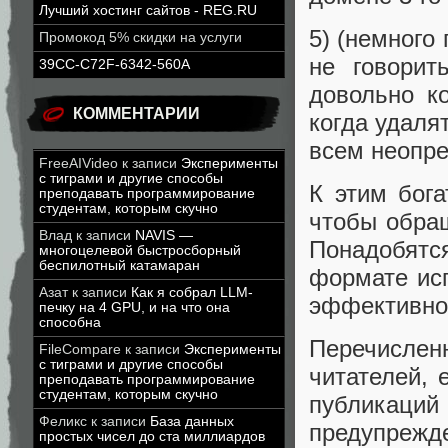
Лучший хостинг сайтов - REG.RU
5) (немного 
Промокод 5% скидки на услуги
не говорит
39CC-C72F-6342-560A
довольно к
КОММЕНТАРИИ
когда удаля
всем неопре
FreeAIVideo
к записи
Эксперименты
с тиграми и другие способы
К этим бог
преподавать программирование
студентам, которым скучно
чтобы обращ
Влад
к записи
NAVIS —
Понадобятс
многоцелевой быстросборный
беспилотный катамаран
формате ис
Азат
к записи
Как я собрал LLM-
эффективно
печку на 4 GPU, и на что она
способна
Перечислен
FileCompare
к записи
Эксперименты
с тиграми и другие способы
читателей, 
преподавать программирование
студентам, которым скучно
публикаций
Феликс
к записи
База данных
предупрежд
простых чисел до ста миллиардов